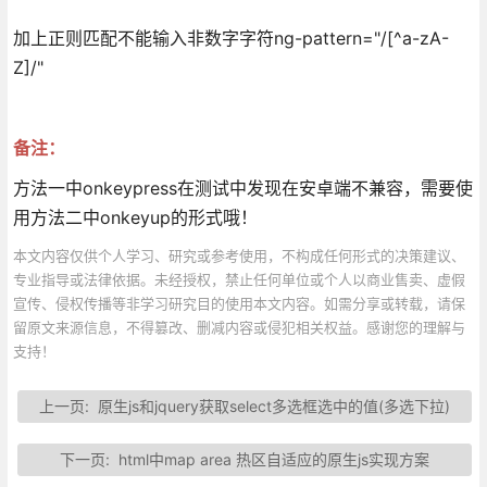
加上正则匹配不能输入非数字字符ng-pattern="/[^a-zA-
Z]/"
备注：
方法一中onkeypress在测试中发现在安卓端不兼容，需要使
用方法二中onkeyup的形式哦！
本文内容仅供个人学习、研究或参考使用，不构成任何形式的决策建议、
专业指导或法律依据。未经授权，禁止任何单位或个人以商业售卖、虚假
宣传、侵权传播等非学习研究目的使用本文内容。如需分享或转载，请保
留原文来源信息，不得篡改、删减内容或侵犯相关权益。感谢您的理解与
支持！
上一页:
原生js和jquery获取select多选框选中的值(多选下拉)
下一页:
html中map area 热区自适应的原生js实现方案