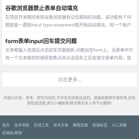
的
谷歌浏览器禁止表单自动填充
在项目开发期间发现谷歌浏览器有记住密码的功能，该功能有个问
题就是一遇到input type=password就开始自动填充，同一个账户
还好，就是bug了。找了一堆解决方案终于找到了办法，下面分享
一下解决方案。
form表单input回车提交问题
文本框输入完成后点击回车页面刷新,问题出在form上，当表单中只
有一个文本框的时候获取焦点并点击回车之后会提交表单内容，就
会发生刷新事件。
点击更多...
内容以共享、参考、研究为目的,不存在任何商业目的。其版权属原作者所有,如有
侵权或违规,请与小编联系!情况属实本人将予以删除!
首页
技术导航
在线工具
技术文章
教程资源
前端标签
AI工具集
前端库/框架