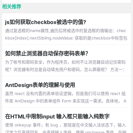
相关推荐
js如何获取checkbox被选中的值?
通过复选框的name属性,遍历后将被选中的复选框的值输出：chec
kbox[index].nextSibling.nodeValue: 获取的是checkbox中标签包
裹的文本值，建立一个数组,使用push 方法将被选中的元素保存到
数组
如何禁止浏览器自动保存密码表单？
为了帐号和密码安全，作为程序员，如何不让浏览器自动记住密码
呢？浏览器有时总是自动填充用户和密码，怎么屏蔽呢？ 方法一：
在输入框上添加 onfocus=this.type=password 输入框获得焦点时
改变输入框格式为密码框
AntDesign表单的理解与使用
虽然 react 没有内置的表单验证逻辑，但是我们可以使用 react 组
件库 AntDesign 中的表单组件 Form 来实现这一需求。具体地， A
ntDesign 中的表单组件 Form 与表单域 Form.Item（用于包裹任意
输入控制的容器）配合使用：
在HTML中限制input 输入框只能输入纯数字
使用 onkeyup 事件，有 bug ，那就是在中文输入法状态下，输入
汉字之后直接回车，会直接输入字母，使用 onchange 事件，在输