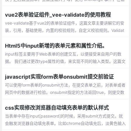
入内容后，只有 input 丧失焦点时才会得到结果，并不能在输入时
就做出响应，使用 oninput 事件，完美的解决了以上两种问题
vue2表单验证组件_vee-validate的使用教程
vee-validate基于vue2的表单验证组件，这篇文章主要讲解它的安
装，引用，基础使用，内置的校验规则，自定义校验规则。Validat
or是以$validator被组件自动注入到Vue实例的，同时也可以独立的
进行调用
Html5中input新增的表单元素和属性介绍。
input标签主要用于Web表单的创建交互，以便接受来自用户的数
据。 我们通过更改type属性的值，来实现不同的输入类型。这篇文
章主要讲解html5中新增的表单属性。
javascript实现form表单onsubmit提交前验证
可以使用form表单的onsubmit方法，在提交表单之前，对表单或者
网页中的数据进行检验。onsubmit指定的方法返回true，则提交数
据；返回false不提交数据。
css实现修改浏览器自动填充表单的默认样式
当表单中存在input[password]的时候，采用submit方式提交。就
会触发浏览器自动填充表单。比如chrome自动填充后，淡黄色输入
框代替了背景样式，看起来有些怪异。input文本框是使用图片背景