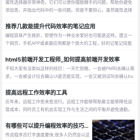
属性选择器非常神奇。它们可以使你摆脱棘手的问题，帮助你避免
添加类，并指出代码中的一些问题。但是不要担心，虽然属性选择
器非常复杂和强大，但是它们很容易学习和使用。在本文中，我们
将讨论它们是如何运行的，并给出一些如何使用它们的想法。
推荐几款能提升代码效率的笔记应用
编程容易产生挫折，即使作为一种业余爱好也可能是这样。建立一
个网页，手机APP或桌面应用都是个很大的工程，好的记笔记技能
是让这个工程井然有序的关键，也是克服压力、绝望和倦怠的好方
法
html5前端开发工程师_如何提高前端开发效率
不知大家有没类似这样的经历：一天忙到晚，一会被PM叫去确认需
求，一会被设计拉去确认UI是否能实现，一会又被测试叫去确认bu
g，然后貌似做了很多事，但好像工作进度也没什么进展。然后，
只能晚上加班，在夜深人静时还得敲代码，苦逼
提高远程工作效率的工具
近年来，远程工作愈来愈流行。远程工作能够帮助雇主能够降低运
营成本，同时员工有机会实现工作与生活之间的平衡并避免通勤。
下面我们就为大家推荐13个有用的工具
有哪些可以提升编程效率的技巧和方法?
传说程序员打字速度要快,很多人仍然会以这