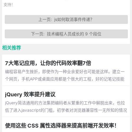
支持！
上一页:
js如何取消事件传递？
下一页:
技术编程人员成长的 9 个段位
相关推荐
7大笔记应用，让你的代码效率翻7倍
编程容易产生挫折，即使作为一种业余爱好也可能是这样。建立一
个网页，手机APP或桌面应用都是个很大的工程，好的记笔记技能
是让这个工程井然有序的关键，也是克服压力、绝望和倦怠的好方
法。
jQuery 效率提升建议
jQuery简洁通用的方法集把编码者从繁重的工作中解脱出来，也拉
低了进入javascript的门槛，初学者对浏览器兼容性一无所知的情况
下，几行代码就可以写出超炫的特效。
使用这些 CSS 属性选择器来提高前端开发效率！