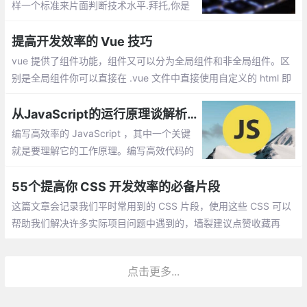
样一个标准来片面判断技术水平.拜托,你是
一个程序员,不是一个打字员,打字快可以代
表一些,但也并不代表什么.互联网行业还在
提高开发效率的 Vue 技巧
纠结打字速度的,不是外行,就是一个没有独
vue 提供了组件功能，组件又可以分为全局组件和非全局组件。区
立思考的人.
别是全局组件你可以直接在 .vue 文件中直接使用自定义的 html 即
可。非全局组件必须在 Vue 的对象中定义 components 引入这个
组件
从JavaScript的运行原理谈解析效率优化【译】
编写高效率的 JavaScript ，其中一个关键
就是要理解它的工作原理。编写高效代码的
方法数不胜数，例如，你可以编写对编译器
友好的 JavaScript 代码，从而避免将一行
55个提高你 CSS 开发效率的必备片段
简单代码的运行速度拖慢 7 倍。
这篇文章会记录我们平时常用到的 CSS 片段，使用这些 CSS 可以
帮助我们解决许多实际项目问题中遇到的，墙裂建议点赞收藏再
看，方便日后查找；浮动给我们的代码带来的麻烦，想必不需要多
说，我们会用很多方式来避免这种麻烦
点击更多...