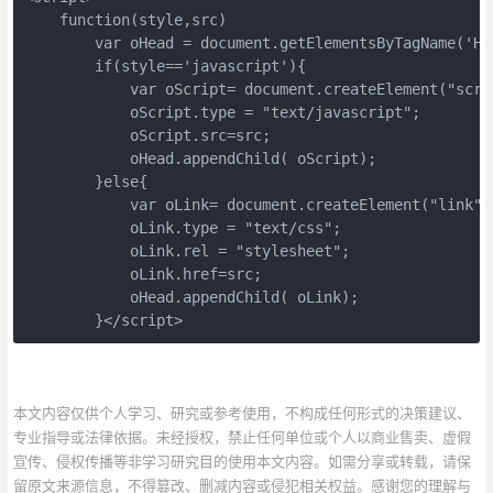
    function(style,src)

        var oHead = document.getElementsByTagName('HEA
        if(style=='javascript'){

            var oScript= document.createElement("scrip
            oScript.type = "text/javascript";

            oScript.src=src; 

            oHead.appendChild( oScript); 

        }else{

            var oLink= document.createElement("link");
            oLink.type = "text/css";

            oLink.rel = "stylesheet";

            oLink.href=src; 

            oHead.appendChild( oLink); 

        }</script>
本文内容仅供个人学习、研究或参考使用，不构成任何形式的决策建议、
专业指导或法律依据。未经授权，禁止任何单位或个人以商业售卖、虚假
宣传、侵权传播等非学习研究目的使用本文内容。如需分享或转载，请保
留原文来源信息，不得篡改、删减内容或侵犯相关权益。感谢您的理解与