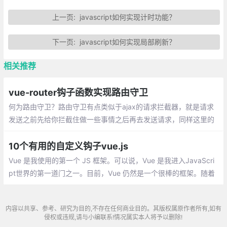
上一页:
javascript如何实现计时功能？
下一页:
javascript如何实现局部刷新？
相关推荐
vue-router钩子函数实现路由守卫
何为路由守卫？路由守卫有点类似于ajax的请求拦截器，就是请求
发送之前先给你拦截住做一些事情之后再去发送请求，同样这里的
路由守卫意思差不多；简单理解为就是你在进路由之前，首先把你
拦住
10个有用的自定义钩子vue.js
Vue 是我使用的第一个 JS 框架。可以说，Vue 是我进入JavaScri
pt世界的第一道门之一。目前，Vue 仍然是一个很棒的框架。随着
composition API 的出现，Vue 只会有更大的发展
内容以共享、参考、研究为目的,不存在任何商业目的。其版权属原作者所有,如有
侵权或违规,请与小编联系!情况属实本人将予以删除!