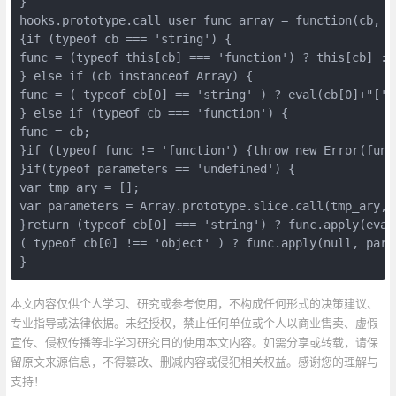
}

hooks.prototype.call_user_func_array = function(cb, pa
{if (typeof cb === 'string') {

func = (typeof this[cb] === 'function') ? this[cb] : 
} else if (cb instanceof Array) {

func = ( typeof cb[0] == 'string' ) ? eval(cb[0]+"['"
} else if (typeof cb === 'function') {

func = cb;

}if (typeof func != 'function') {throw new Error(func
}if(typeof parameters == 'undefined') {

var tmp_ary = [];

var parameters = Array.prototype.slice.call(tmp_ary, 1
}return (typeof cb[0] === 'string') ? func.apply(eval
( typeof cb[0] !== 'object' ) ? func.apply(null, para
}
本文内容仅供个人学习、研究或参考使用，不构成任何形式的决策建议、
专业指导或法律依据。未经授权，禁止任何单位或个人以商业售卖、虚假
宣传、侵权传播等非学习研究目的使用本文内容。如需分享或转载，请保
留原文来源信息，不得篡改、删减内容或侵犯相关权益。感谢您的理解与
支持！