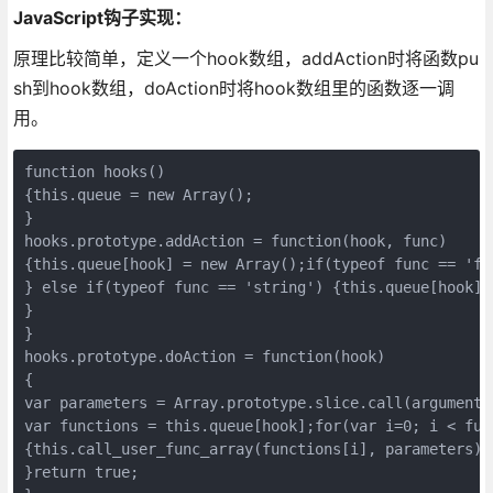
JavaScript钩子实现：
原理比较简单，定义一个hook数组，addAction时将函数pu
sh到hook数组，doAction时将hook数组里的函数逐一调
用。
function hooks()

{this.queue = new Array();

}

hooks.prototype.addAction = function(hook, func)

{this.queue[hook] = new Array();if(typeof func == 'fu
} else if(typeof func == 'string') {this.queue[hook].
}

}

hooks.prototype.doAction = function(hook)

{

var parameters = Array.prototype.slice.call(arguments,
var functions = this.queue[hook];for(var i=0; i < func
{this.call_user_func_array(functions[i], parameters);

}return true;
