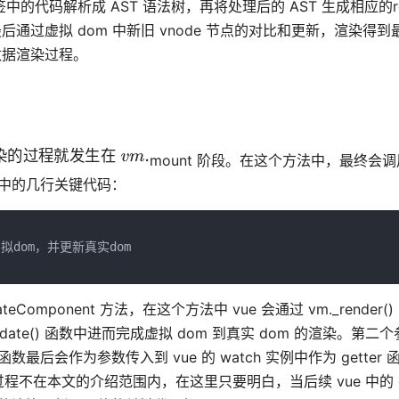
e> 标签中的代码解析成 AST 语法树，再将处理后的 AST 生成相应的r
最后通过虚拟 dom 中新旧 vnode 节点的对比和更新，渲染得到
数据渲染过程。
染
的
过
程
就
发
生
在
mount 阶段。在这个方法中，最终会调用 
其中的几行关键代码：
生成虚拟dom，并更新真实dom

eComponent 方法，在这个方法中 vue 会通过 vm._render(
date() 函数中进而完成虚拟 dom 到真实 dom 的渲染。第二个参数
会作为参数传入到 vue 的 watch 实例中作为 getter
在本文的介绍范围内，在这里只要明白，当后续 vue 中的 da