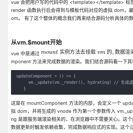
vue 会把用户写的代码中的 <template></templat
render 函数执行后会得到与模板代码对应的虚拟 dom，
om。 有了这个整体的概念我们再来结合源码分析具体的
从vm.$mount开始
实
例
方
法
去
挂
载
的
数
据
渲
vue 中是通过
mponent 方法来完成数据的渲染。我们结合源码看一下
 updateComponent = () => {

      vm._update(vm._render(), hydrating) // 
这是在 mountComponent 方法的内部，会定义一个 updat
拟 dom，并将生成的 vnode 作为第一个参数传入 vm._up
ng 是跟服务端渲染相关的，在浏览器中不需要关心。这个函数最后
数据更新时触发依赖收集，完成数据响应式的实现。这个过程不