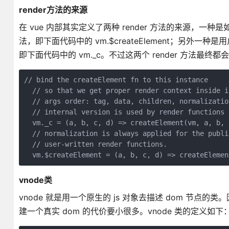
render方法的来源
在 vue 内部其实定义了两种 render 方法的来源，一种是如
法，即下面代码中的 vm.$createElement；另外一种是用户
即下面代码中的 vm._c。不过这两个 render 方法最终都会调
// bind the createElement fn to this instance

  // so that we get proper render context inside it
  // args order: tag, data, children, normalizatio
  // internal version is used by render functions 
  vm._c = (a, b, c, d) => createElement(vm, a, b, 
  // normalization is always applied for the publi
  // user-written render functions.

vnode类
vnode 就是用一个原生的 js 对象去描述 dom 节点的
建一个真实 dom 的代价要小很多。vnode 类的定义如下