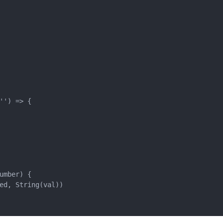
') => {

mber) {

ed, String(val))
