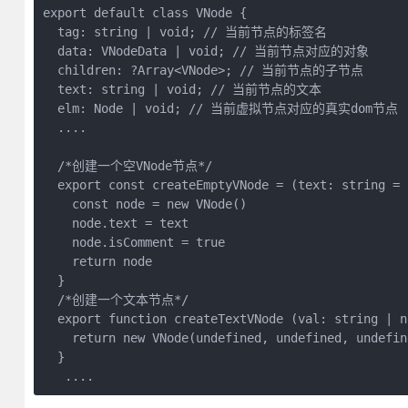
export default class VNode {

  tag: string | void; // 当前节点的标签名

  data: VNodeData | void; // 当前节点对应的对象

  children: ?Array<VNode>; // 当前节点的子节点

  text: string | void; // 当前节点的文本

  elm: Node | void; // 当前虚拟节点对应的真实dom节点

  ....

  /*创建一个空VNode节点*/

  export const createEmptyVNode = (text: string = '
    const node = new VNode()

    node.text = text

    node.isComment = true

    return node

  }

  /*创建一个文本节点*/

  export function createTextVNode (val: string | nu
    return new VNode(undefined, undefined, undefin
  }
