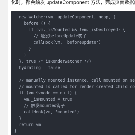
化时，都会触发 updateComponent 方法，完成页
  new Watcher(vm, updateComponent, noop, {

    before () {

      if (vm._isMounted && !vm._isDestroyed) {

        // 触发beforeUpdate钩子

        callHook(vm, 'beforeUpdate')

      }

    }

  }, true /* isRenderWatcher */)

  hydrating = false

  // manually mounted instance, call mounted on sel
  // mounted is called for render-created child co
  if (vm.$vnode == null) {

    vm._isMounted = true

    // 触发mounted钩子

    callHook(vm, 'mounted')

  }

  return vm
