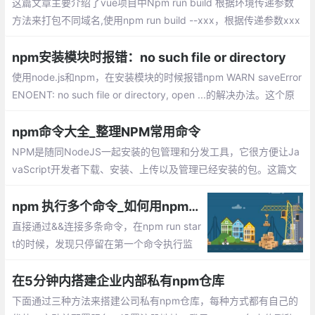
这篇文章主要介绍了vue项目中Npm run build 根据环境传递参数
方法来打包不同域名,使用npm run build --xxx，根据传递参数xxx
来判定不同的环境，给出不同的域名配置，具体内容详情大家参考
下：config文件夹下dev.env.js中修改代码、prod.env.js中修改代
npm安装模块时报错：no such file or directory
码 HOST为截取到的参数
使用node.js和npm，在安装模块的时候报错npm WARN saveError
ENOENT: no such file or directory, open ...的解决办法。这个原
因就是因为项目没有进行初始化，缺少package.json文件造成的。
需要package.json才能npm install。 可以npm init初始化生成一个
npm命令大全_整理NPM常用命令
package.json。
NPM是随同NodeJS一起安装的包管理和分发工具，它很方便让Ja
vaScript开发者下载、安装、上传以及管理已经安装的包。这篇文
章整理NPM常用的一些命令
npm 执行多个命令_如何用npm同时执行多条监听命令
直接通过&&连接多条命令，在npm run star
t的时候，发现只停留在第一个命令执行监
听，后面的命令都没有执行。只能通过打开
多个窗口分别执行多条命令，那么有没有办
在5分钟内搭建企业内部私有npm仓库
法实现一条npm命令执行多条监听呢？
下面通过三种方法来搭建公司私有npm仓库，每种方式都有自己的