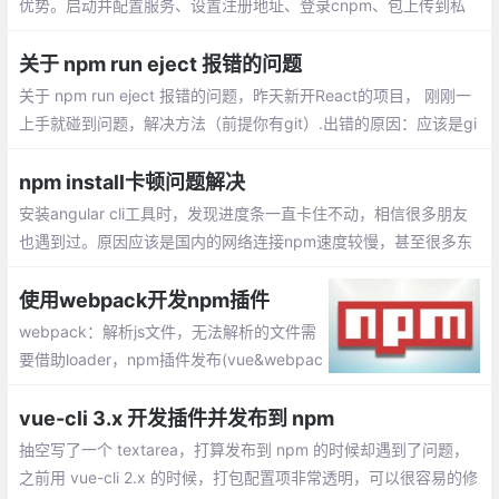
优势。启动并配置服务、设置注册地址、登录cnpm、包上传到私
有仓库、查看预览包、通过verdaccio搭建....
关于 npm run eject 报错的问题
关于 npm run eject 报错的问题，昨天新开React的项目， 刚刚一
上手就碰到问题，解决方法（前提你有git）.出错的原因：应该是gi
t没有安装好，或者代码没有提交上git
npm install卡顿问题解决
安装angular cli工具时，发现进度条一直卡住不动，相信很多朋友
也遇到过。原因应该是国内的网络连接npm速度较慢，甚至很多东
西都无法下载安装。那么如何解决这个问题呢？
使用webpack开发npm插件
webpack：解析js文件，无法解析的文件需
要借助loader，npm插件发布(vue&webpac
k&单页面)：npm init =>package.json，创
建.vue文件 =>插件界面及功能，index.js =>
vue-cli 3.x 开发插件并发布到 npm
入口文件
抽空写了一个 textarea，打算发布到 npm 的时候却遇到了问题，
之前用 vue-cli 2.x 的时候，打包配置项非常透明，可以很容易的修