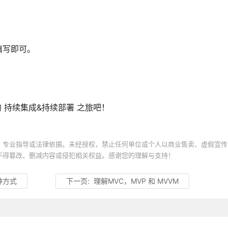
填写即可。
的 持续集成&持续部署 之旅吧！
、专业指导或法律依据。未经授权，禁止任何单位或个人以商业售卖、虚假宣传
不得篡改、删减内容或侵犯相关权益。感谢您的理解与支持！
种方式
下一页:
理解MVC，MVP 和 MVVM