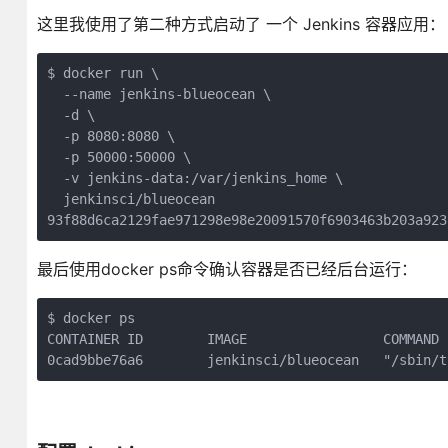
这里我使用了第二种方式启动了 一个 Jenkins 容器应用：
$ docker run \

  --name jenkins-blueocean \

  -d \

  -p 8080:8080 \

  -p 50000:50000 \

  -v jenkins-data:/var/jenkins_home \

  jenkinsci/blueocean

93f88d6ca2129fae971298e98e20091570f6903463b203a923
最后使用docker ps命令确认容器是否已经后台运行：
$ docker ps

CONTAINER ID        IMAGE                 COMMAND 
0cad9bbe76a6        jenkinsci/blueocean   "/sbin/t