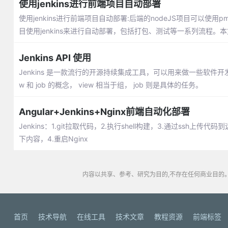
使用jenkins进行前端项目自动部署
使用jenkins进行前端项目自动部署:后端的nodeJS项目可
目使用jenkins来进行自动部署，包括打包、测试等一系列流程。本文
Jenkins API 使用
Jenkins 是一款流行的开源持续集成工具，可以用来做一些软件开发
w 和 job 的概念， view 相当于组， job 则是具体的任务。
Angular+Jenkins+Nginx前端自动化部署
Jenkins：1.git拉取代码，2.执行shell构建，3.通过ssh上传
下内容，4.重启Nginx
内容以共享、参考、研究为目的,不存在任何商业目的。
首页
技术导航
在线工具
技术文章
教程资源
前端标签