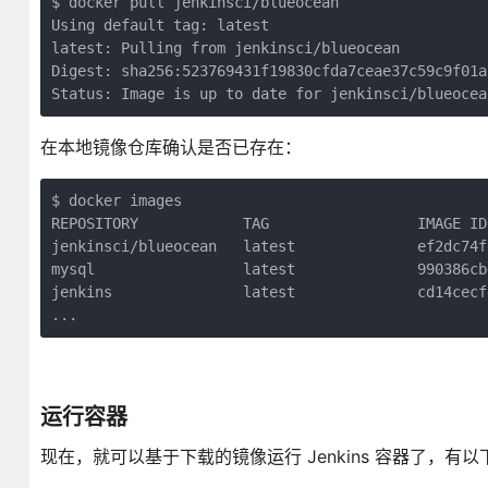
$ docker pull jenkinsci/blueocean

Using default tag: latest

latest: Pulling from jenkinsci/blueocean

Digest: sha256:523769431f19830cfda7ceae37c59c9f01a
Status: Image is up to date for jenkinsci/blueocea
在本地镜像仓库确认是否已存在：
$ docker images

REPOSITORY            TAG                 IMAGE ID
jenkinsci/blueocean   latest              ef2dc74f
mysql                 latest              990386cb
jenkins               latest              cd14cecf
...
运行容器
现在，就可以基于下载的镜像运行 Jenkins 容器了，有