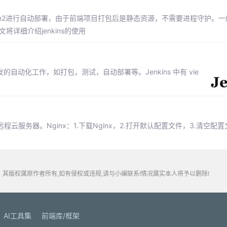
以使用pm2进行自动部署，由于前端项目打包后是静态资源，不需要进程守护。
将详细介绍jenkins的使用
的自动化工作，如打包，测试，自动部署等。Jenkins 中有 vie
代码到远程云服务器。Nginx：1.下载Nginx，2.打开默认配置文件，3.清空配
其版权属原作者所有,如有侵权或违规,请与小编联系!情况属实本人将予以删除!
AI工具集
前端库/框架