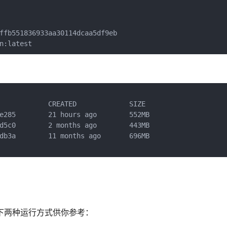
ffb551836933aa30114dcaa5df9eb

n:latest
            CREATED             SIZE

e285        21 hours ago        552MB

d5c0        2 months ago        443MB

db3a        11 months ago       696MB

以下两种运行方式供你参考：