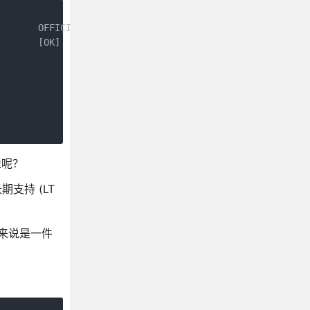
       OFFICIAL            AUTOMATED

      [OK]

                           [OK]

                           [OK]

像呢？
期支持 (LT
白来说是一件