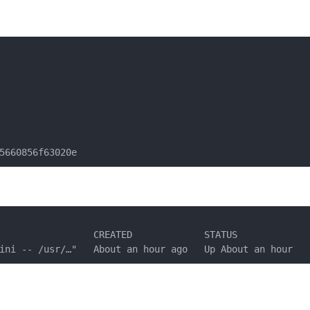
5660856f63020e
                 CREATED             STATUS             
ini -- /usr/…"   About an hour ago   Up About an hour   