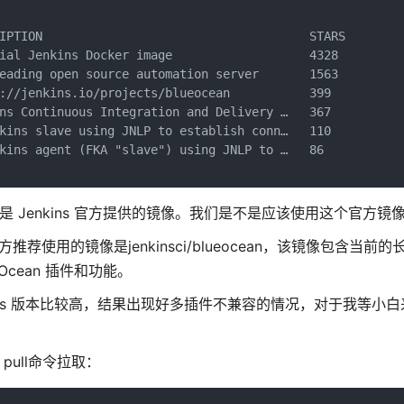
IPTION                                     STARS        
ial Jenkins Docker image                   4328          
eading open source automation server       1563

://jenkins.io/projects/blueocean           399

ns Continuous Integration and Delivery …   367

kins slave using JNLP to establish conn…   110          
kins agent (FKA "slave") using JNLP to …   86           
s的是 Jenkins 官方提供的镜像。我们是不是应该使用这个官方镜
方推荐使用的镜像是jenkinsci/blueocean，该镜像包含当前的长
e Ocean 插件和功能。
nkins 版本比较高，结果出现好多插件不兼容的情况，对于我等小
r pull命令拉取：