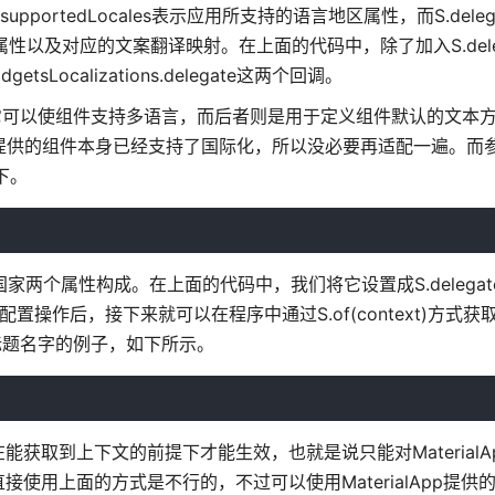
supportedLocales表示应用所支持的语言地区属性，而S.delega
地区属性以及对应的文案翻译映射。在上面的代码中，除了加入S.dele
WidgetsLocalizations.delegate这两个回调。
值，它可以使组件支持多语言，而后者则是用于定义组件默认的文本
提供的组件本身已经支持了国际化，所以没必要再适配一遍。而参数s
下。
个属性构成。在上面的代码中，我们将它设置成S.delegate.su
置操作后，接下来就可以在程序中通过S.of(context)方式获取
件中标题名字的例子，如下所示。
取到上下文的前提下才能生效，也就是说只能对MaterialA
上面的方式是不行的，不过可以使用MaterialApp提供的onG