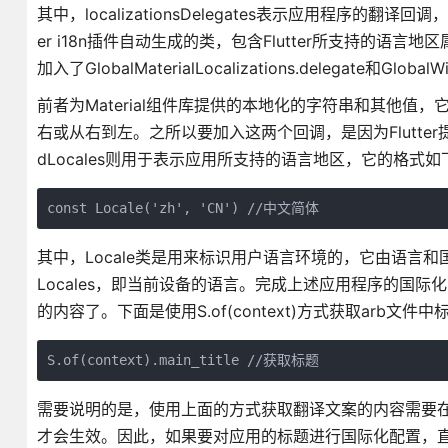
其中，localizationsDelegates表示应用程序的翻译回调，
er i18n插件自动生成的类，包含Flutter所支持的语言
加入了GlobalMaterialLocalizations.delegate和Global
前者为Material组件库提供的本地化的字符串和其他
右或从右到左。之所以要加入这两个回调，是因为Flutter
dLocales则用于表示应用所支持的语言地区，它的格式如
const Locale('zh', 'CN') //中文简体
其中，Locale类是用来标识用户语言环境的，它由语言和国家两
Locales，即当前设备的语言。完成上述应用程序的国际化配
的内容了。下面是使用S.of(context)方式获取arb文
S.of(context).main_title //获取标题
需要说明的是，使用上面的方式获取翻译文案的内容需要在能获
才会生效。因此，如果要对应用的标题进行国际化配置，直接使用