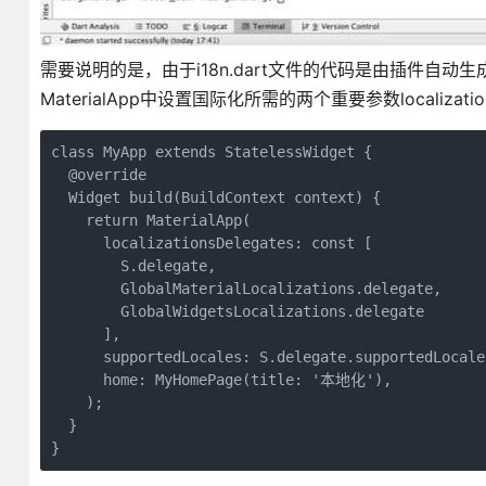
需要说明的是，由于i18n.dart文件的代码是由插件
MaterialApp中设置国际化所需的两个重要参数localization
class MyApp extends StatelessWidget {

  @override

  Widget build(BuildContext context) {

    return MaterialApp(

      localizationsDelegates: const [         

        S.delegate,                       

        GlobalMaterialLocalizations.delegate,

        GlobalWidgetsLocalizations.delegate

      ],

      supportedLocales: S.delegate.supportedLocales
      home: MyHomePage(title: '本地化'),

    );

  }
