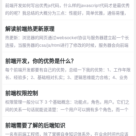
伴快来打卡看一下吧
前端开发如何写出优秀js代码，什么样的javascript代码才是最优秀
的的呢？我总结的大概分为三点：性能好，简单优雅，通俗易懂，
这篇文章就将围绕这这3点来说明。
解读前端热更新原理
热更新：浏览器的网页通过websocket协议与服务器建立起一个长
连接，当服务器的css/js/html进行了修改的时候，服务器会向前端
发送一个更新的消息，如果是css或者html发生了改变，网页执行js
直接操作dom，局部刷新，如果是js发生了改变，只好刷新整个页
前端开发，你的优势是什么？
面。
每个前端开发都要有自己的优势，总结一下我的优势：1、工作年限
长、经验多；2、基础相对扎实；3、逻辑思维能力合格；4、业务
需求分析能合格。
前端权限控制
权限管理一般分以下 3 个基础概念：功能点，角色，用户。它们之
间的关系一句话就能说清楚：一个用户可以拥有多个角色，而一个
角色可以包含多个功能。
前端需要了解的后端知识
一名有前端工程师，除了掌握自身知识体系外，在业余时间也应该