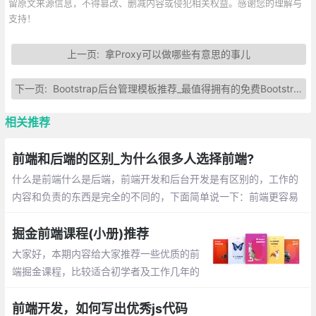
留原文来源信息，不得篡改、删减内容或侵犯相关权益。感谢您的理解与
支持！
上一页:
拿Proxy可以做哪些有意思的事儿
下一页:
Bootstrap后台管理模板推荐_最值得拥有的免费Bootstrap后台管理模板
相关推荐
前端和后端的区别_为什么很多人选择前端?
什么是前端什么是后端，前端开发和后台开发是有区别的，工作的
内容和负责的东西是完全的不同的，下面简单说一下：前端更容易
入门，每天调整界面的展示，通过代码 完成优美的界面和酷炫的交
互。后端入门稍困难，每天关注的是业务逻辑的处理，数据的增删
掘金前端课程(小册)推荐
改查，性能的优化
大家好，本期内容给大家推荐一些优质的前
端掘金课程，比较适合初学者及工作几年的
前端小伙伴，里面的内容讲解的比较详细，
作者也是一线的大厂工作者。有兴趣的小伙
前端开发，如何写出优秀js代码