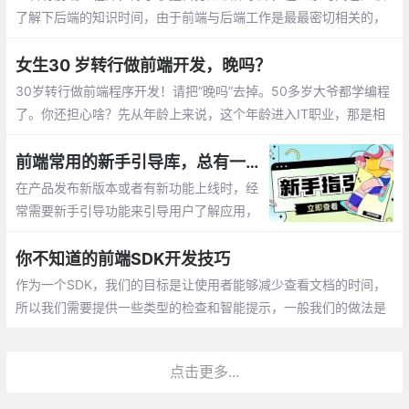
了解下后端的知识时间，由于前端与后端工作是最最密切相关的，
多学习些后端知识对自身也是大有好处的。当然除了上述这些，计
算机网络、数据结构和算法、计算机组成和原理、离散数学等知识
女生30 岁转行做前端开发，晚吗？
都要涉及。
30岁转行做前端程序开发！请把“晚吗”去掉。50多岁大爷都学编程
了。你还担心啥？先从年龄上来说，这个年龄进入IT职业，那是相
当棒的黄金时间，有目标，有干劲，有新颖的思想，而且仍是女孩
子。
前端常用的新手引导库，总有一款适合你！
在产品发布新版本或者有新功能上线时，经
常需要新手引导功能来引导用户了解应用，
下面就来分享几个开箱即用的新手引导组件
工具库，帮你快速实现新手引导功能！
你不知道的前端SDK开发技巧
作为一个SDK，我们的目标是让使用者能够减少查看文档的时间，
所以我们需要提供一些类型的检查和智能提示，一般我们的做法是
提供JsDoc，大部分编辑器可以提供快捷生成JsDoc的方式，另一
种做法是使用Flow或者TypeScript
点击更多...