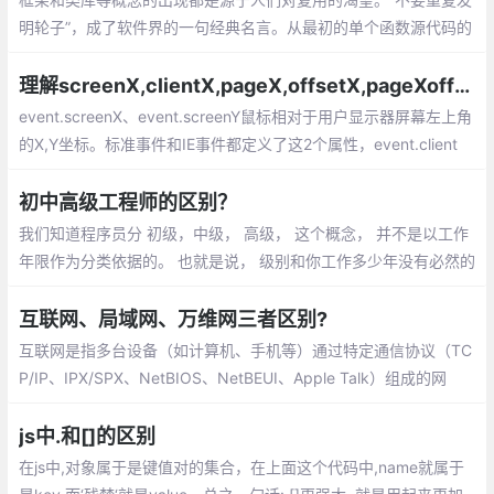
明轮子”，成了软件界的一句经典名言。从最初的单个函数源代码的
复用，到面向对象中类的复用（通常以类库的形式体现）
理解screenX,clientX,pageX,offsetX,pageXoffset的区别
event.screenX、event.screenY鼠标相对于用户显示器屏幕左上角
的X,Y坐标。标准事件和IE事件都定义了这2个属性，event.client
X、event.clientY鼠标相对于浏览器可视区域的X,Y坐标
初中高级工程师的区别？
我们知道程序员分 初级，中级， 高级， 这个概念， 并不是以工作
年限作为分类依据的。 也就是说， 级别和你工作多少年没有必然的
联系。一个初级工程师可能工作很多年依然是初级工程师， 也有的
工程师， 工作短短两三年， 就跻身高级工程师的行列。
互联网、局域网、万维网三者区别?
互联网是指多台设备（如计算机、手机等）通过特定通信协议（TC
P/IP、IPX/SPX、NetBIOS、NetBEUI、Apple Talk）组成的网
络。一般可分为以下三种：局域网LAN(Local Area Network)：一
般不大于10公里，而且通常只使用一种传输介质
js中.和[]的区别
在js中,对象属于是键值对的集合，在上面这个代码中,name就属于