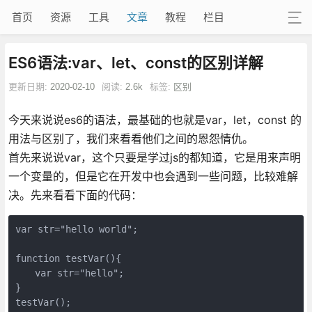
首页
资源
工具
文章
教程
栏目
ES6语法:var、let、const的区别详解
更新日期:
2020-02-10
阅读:
2.6k
标签:
区别
今天来说说es6的语法，最基础的也就是var，let，const 的
用法与区别了，我们来看看他们之间的恩怨情仇。
首先来说说var，这个只要是学过js的都知道，它是用来声明
一个变量的，但是它在开发中也会遇到一些问题，比较难解
决。先来看看下面的代码：
var str="hello world";

function testVar(){

　　var str="hello";

}

testVar();
