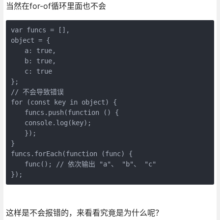
当然在for-of循环里面也不会
var funcs = [],

object = {

　　a: true,

　　b: true,

　　c: true

};

// 不会导致错误

for (const key in object) {

　　funcs.push(function () {

　　console.log(key);

　　});

}

funcs.forEach(function (func) {

　　func(); // 依次输出 "a"、 "b"、 "c"

});
这样是不会报错的，来看看究竟是为什么呢？