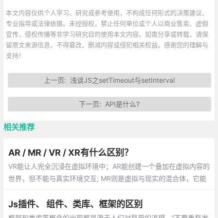
本文内容仅供个人学习、研究或参考使用，不构成任何形式的决策建议、
专业指导或法律依据。未经授权，禁止任何单位或个人以商业售卖、虚假
宣传、侵权传播等非学习研究目的使用本文内容。如需分享或转载，请保
留原文来源信息，不得篡改、删减内容或侵犯相关权益。感谢您的理解与
支持！
上一页:
浅谈JS之setTimeout与setInterval
下一页:
API是什么?
相关推荐
AR / MR / VR / XR有什么区别？
VR能让人完全沉浸在虚拟环境中；AR能创建一个叠加在虚拟内容的
世界，但不能与真实环境交互; MR则是虚拟与现实的混合体，它能
创造出可以与真实环境交互的虚拟物体。最后，XR则是包括三种
“现实”（AR，VR，MR）的术语。
Js插件、 组件、类库、框架的区别
框架和类库等概念的出现都是源于人们对复用的渴望。“不要重复发