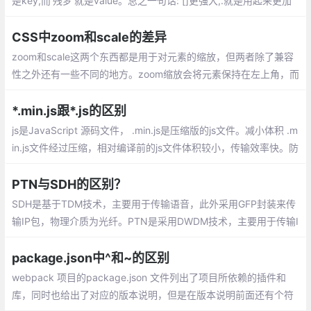
是key,而‘残梦‘就是value。总之一句话: []更强大,.就是用起来更加
习惯一些,一开始用[]的时候总是会当成数组,需要注意一下
CSS中zoom和scale的差异
zoom和scale这两个东西都是用于对元素的缩放，但两者除了兼容
性之外还有一些不同的地方。zoom缩放会将元素保持在左上角，而
scale默认是中间位置，可以通过transform-origin来设置。
*.min.js跟*.js的区别
js是JavaScript 源码文件， .min.js是压缩版的js文件。减小体积 .m
in.js文件经过压缩，相对编译前的js文件体积较小，传输效率快。防
止窥视和窃取源代码
PTN与SDH的区别？
SDH是基于TDM技术，主要用于传输语音，此外采用GFP封装来传
输IP包，物理介质为光纤。PTN是采用DWDM技术，主要用于传输I
P包、以太网帧，此外采用MPLS-TP技术来实现PWE3伪线
package.json中^和~的区别
webpack 项目的package.json 文件列出了项目所依赖的插件和
库，同时也给出了对应的版本说明，但是在版本说明前面还有个符