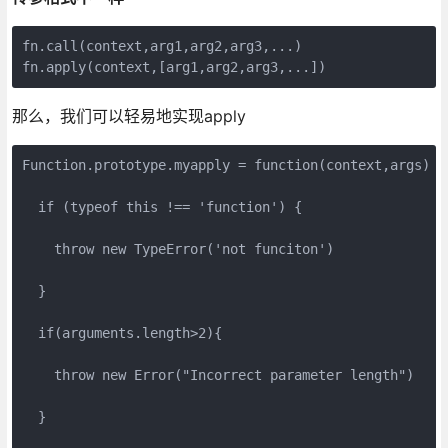
fn.call(context,arg1,arg2,arg3,...)

那么，我们可以轻易地实现apply
Function.prototype.myapply = function(context,args) {

  if (typeof this !== 'function') {

    throw new TypeError('not funciton')

  }

  if(arguments.length>2){

    throw new Error("Incorrect parameter length")

  }
