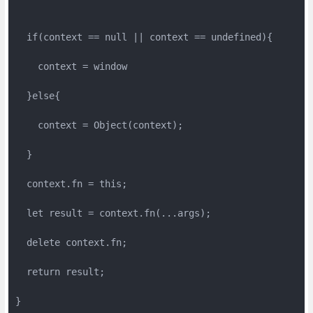
  if(context == null || context == undefined){

    context = window

  }else{

    context = Object(context);

  }

  context.fn = this;

  let result = context.fn(...args);

  delete context.fn;

  return result;

}