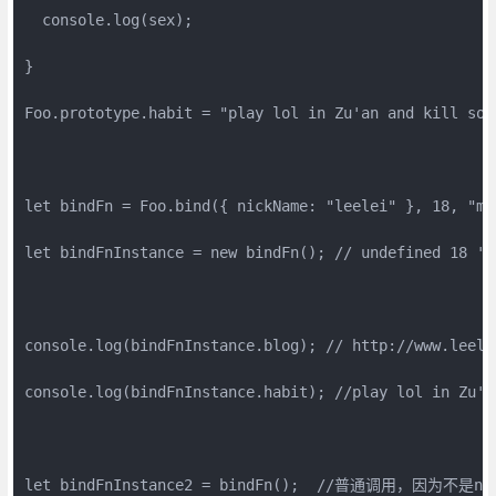
  console.log(sex);

}

Foo.prototype.habit = "play lol in Zu'an and kill some
let bindFn = Foo.bind({ nickName: "leelei" }, 18, "man
let bindFnInstance = new bindFn(); // undefined 18 'ma
console.log(bindFnInstance.blog); // http://www.leelei
console.log(bindFnInstance.habit); //play lol in Zu'a
let bindFnInstance2 = bindFn();  //普通调用，因为不