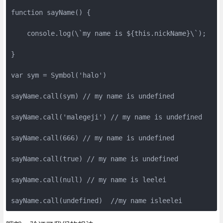
function sayName() {

    console.log(\`my name is ${this.nickName}\`);  

}

var sym = Symbol('halo')

sayName.call(sym) // my name is undefined  

sayName.call('malegeji') // my name is undefined  

sayName.call(666) // my name is undefined  

sayName.call(true) // my name is undefined

sayName.call(null) // my name is leelei
