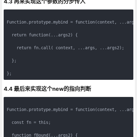
4.3 再来实现这个参数的分步传入
Function.prototype.mybind = function(context, ...args)
  return function(...args2) {

    return fn.call( context, ...args, ...args2);

  };

4.4 最后来实现这个new的指向判断
Function.prototype.mybind = function(context, ...args)
  const fn = this;

  function fBound(...args2) {
