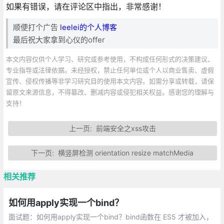
如果有错误，请在评论区中指出，非常感谢！
顺便打个广告
leelei的个人博客
最后祝大家拿到心仪的offer
本文内容仅供个人学习、研究或参考使用，不构成任何形式的决策建议、
专业指导或法律依据。未经授权，禁止任何单位或个人以商业售卖、虚假
宣传、侵权传播等非学习研究目的使用本文内容。如需分享或转载，请保
留原文来源信息，不得篡改、删减内容或侵犯相关权益。感谢您的理解与
支持！
上一页:
前端安全之xss攻击
下一页:
横竖屏检测 orientation resize matchMedia
相关推荐
如何用apply实现一个bind？
面试题：如何用apply实现一个bind？bind函数在 ES5 才被加入，