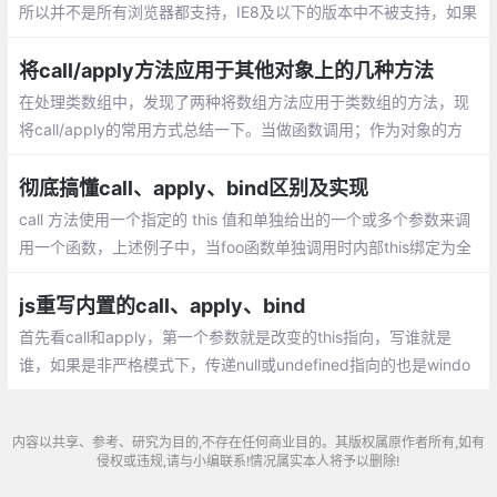
所以并不是所有浏览器都支持，IE8及以下的版本中不被支持，如果
需要兼容可以使用 Polyfill 来实现。 bind方法与call/apply最大的区
别就是bind返回一个绑定上下文的函数
将call/apply方法应用于其他对象上的几种方法
在处理类数组中，发现了两种将数组方法应用于类数组的方法，现
将call/apply的常用方式总结一下。当做函数调用；作为对象的方
法，给第三方使用；作为原型的方法，给第三方使用
彻底搞懂call、apply、bind区别及实现
call 方法使用一个指定的 this 值和单独给出的一个或多个参数来调
用一个函数，上述例子中，当foo函数单独调用时内部this绑定为全
局对象window。
js重写内置的call、apply、bind
首先看call和apply，第一个参数就是改变的this指向，写谁就是
谁，如果是非严格模式下，传递null或undefined指向的也是windo
w，二者唯一的区别是执行函数时，传递的参数方式不同，call是一
个个的传递
内容以共享、参考、研究为目的,不存在任何商业目的。其版权属原作者所有,如有
侵权或违规,请与小编联系!情况属实本人将予以删除!