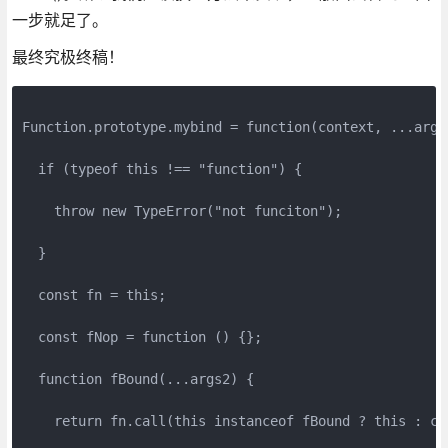
一步就足了。
最终究极终稿！
Function.prototype.mybind = function(context, ...args)
  if (typeof this !== "function") {

    throw new TypeError("not funciton");

  }

  const fn = this;

  const fNop = function () {};

  function fBound(...args2) {

    return fn.call(this instanceof fBound ? this : co