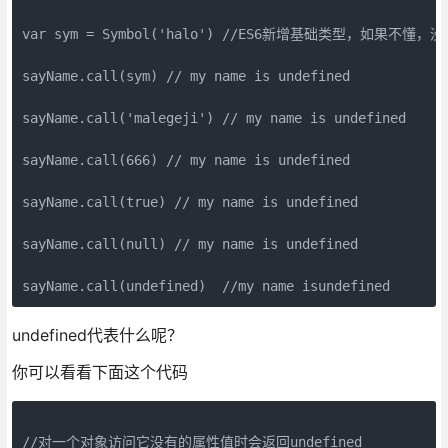
var sym = Symbol('halo') //ES6新增基础类型，如果不懂，
sayName.call(sym) // my name is undefined

sayName.call('malegeji') // my name is undefined  

sayName.call(666) // my name is undefined  

sayName.call(true) // my name is undefined

sayName.call(null) // my name is undefined

undefined代表什么呢？
你可以看看下面这个代码
//对一个对象访问它没有的属性值时会返回undefined
