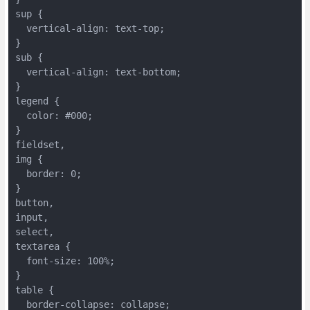
sup {

  vertical-align: text-top;

}

sub {

  vertical-align: text-bottom;

}

legend {

  color: #000;

}

fieldset,

img {

  border: 0;

}

button,

input,

select,

textarea {

  font-size: 100%;

}

table {

  border-collapse: collapse;
