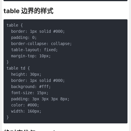
table 边界的样式
table {

  border: 1px solid #000;

  padding: 0;

  border-collapse: collapse;

  table-layout: fixed;

  margin-top: 10px;

}

table td {

  height: 30px;

  border: 1px solid #000;

  background: #fff;

  font-size: 15px;

  padding: 3px 3px 3px 8px;

  color: #000;

  width: 160px;

}