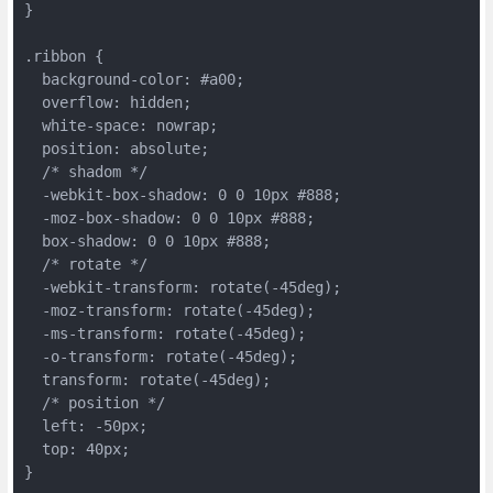
}

.ribbon {

  background-color: #a00;

  overflow: hidden;

  white-space: nowrap;

  position: absolute;

  /* shadom */

  -webkit-box-shadow: 0 0 10px #888;

  -moz-box-shadow: 0 0 10px #888;

  box-shadow: 0 0 10px #888;

  /* rotate */

  -webkit-transform: rotate(-45deg);

  -moz-transform: rotate(-45deg);

  -ms-transform: rotate(-45deg);

  -o-transform: rotate(-45deg);

  transform: rotate(-45deg);

  /* position */

  left: -50px;

  top: 40px;

}
