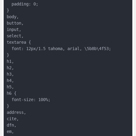
  padding: 0;

}

body,

button,

input,

select,

textarea {

  font: 12px/1.5 tahoma, arial, \5b8b\4f53;

}

h1,

h2,

h3,

h4,

h5,

h6 {

  font-size: 100%;

}

address,

cite,

dfn,

em,
