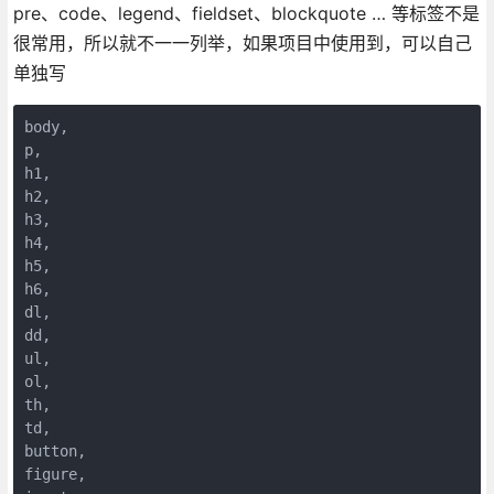
pre、code、legend、fieldset、blockquote … 等标签不是
很常用，所以就不一一列举，如果项目中使用到，可以自己
单独写
body,

p,

h1,

h2,

h3,

h4,

h5,

h6,

dl,

dd,

ul,

ol,

th,

td,

button,

figure,
