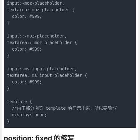
input:-moz-placeholder,

textarea:-moz-placeholder {

  color: #999;

}

input::-moz-placeholder,

textarea::-moz-placeholder {

  color: #999;

}

input:-ms-input-placeholder,

textarea:-ms-input-placeholder {

  color: #999;

}

template {

  /*由于部分浏览 template 会显示出来，所以要隐*/

  display: none;

}
position: fixed 的缩写