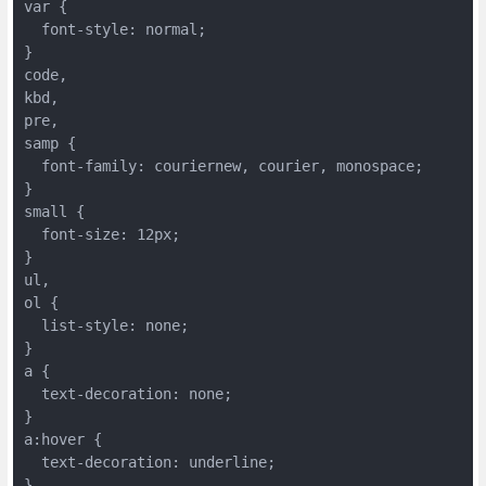
var {

  font-style: normal;

}

code,

kbd,

pre,

samp {

  font-family: couriernew, courier, monospace;

}

small {

  font-size: 12px;

}

ul,

ol {

  list-style: none;

}

a {

  text-decoration: none;

}

a:hover {

  text-decoration: underline;

}
