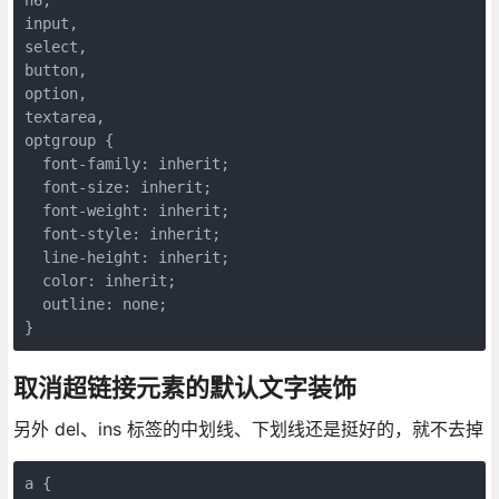
input,

select,

button,

option,

textarea,

optgroup {

  font-family: inherit;

  font-size: inherit;

  font-weight: inherit;

  font-style: inherit;

  line-height: inherit;

  color: inherit;

  outline: none;

}
取消超链接元素的默认文字装饰
另外 del、ins 标签的中划线、下划线还是挺好的，就不去掉
a {
