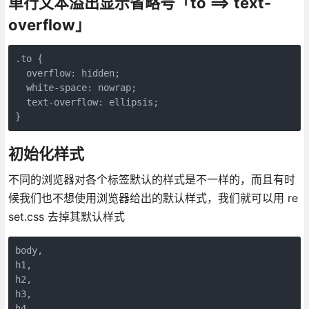
单行文本溢出显示省略号「to ==> text-
overflow」
.to {

  overflow: hidden;

  white-space: nowrap;

  text-overflow: ellipsis;

}
初始化样式
不同的浏览器对各个标签默认的样式是不一样的，而且有时
候我们也不想使用浏览器给出的默认样式，我们就可以用 re
set.css 去掉其默认样式
body,

h1,

h2,

h3,

h4,
