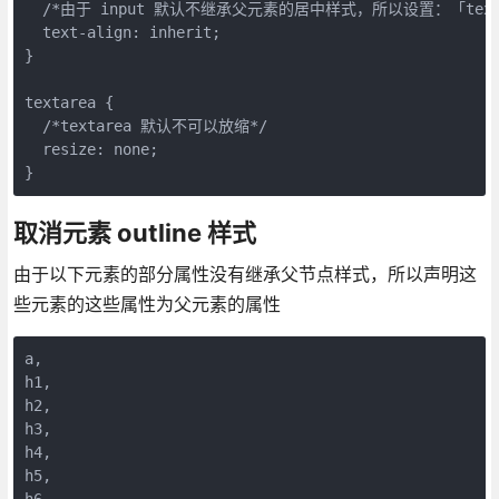
  /*由于 input 默认不继承父元素的居中样式，所以设置：「text-ali
  text-align: inherit;

}

textarea {

  /*textarea 默认不可以放缩*/

  resize: none;

}
取消元素 outline 样式
由于以下元素的部分属性没有继承父节点样式，所以声明这
些元素的这些属性为父元素的属性
a,

h1,

h2,

h3,

h4,

h5,

h6,
