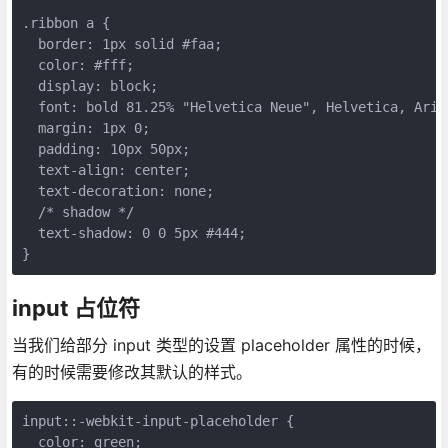
.ribbon a {

  border: 1px solid #faa;

  color: #fff;

  display: block;

  font: bold 81.25% "Helvetica Neue", Helvetica, Arial
  margin: 1px 0;

  padding: 10px 50px;

  text-align: center;

  text-decoration: none;

  /* shadow */

  text-shadow: 0 0 5px #444;

}
input 占位符
当我们给部分 input 类型的设置 placeholder 属性的时候，
有的时候需要修改其默认的样式。
input::-webkit-input-placeholder {

  color: green;
