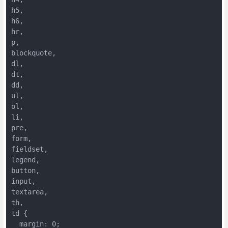
h5,

h6,

hr,

p,

blockquote,

dl,

dt,

dd,

ul,

ol,

li,

pre,

form,

fieldset,

legend,

button,

input,

textarea,

th,

td {

  margin: 0;
