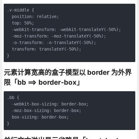
.v-middle {

  position: relative;

  top: 50%;

  -webkit-transform: -webkit-translateY(-50%);

  -moz-transform: -moz-translateY(-50%);

  -o-transform: -o-translateY(-50%);

  transform: translateY(-50%);

}
元素计算宽高的盒子模型以 border 为外界
限「bb ==> border-box」
.bb {

  -webkit-box-sizing: border-box;

  -moz-box-sizing: border-box;

  box-sizing: border-box;

}