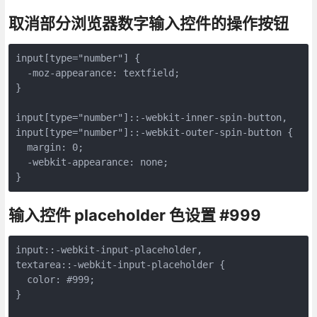
取消部分浏览器数字输入控件的操作按钮
input[type="number"] {

  -moz-appearance: textfield;

}

input[type="number"]::-webkit-inner-spin-button,

input[type="number"]::-webkit-outer-spin-button {

  margin: 0;

  -webkit-appearance: none;

}
输入控件 placeholder 色设置 #999
input::-webkit-input-placeholder,

textarea::-webkit-input-placeholder {

  color: #999;

}
