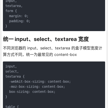
input,

textarea,

form {

  margin: 0;

  padding: 0;

}
统一 input、select、textarea 宽度
不同浏览器的 input、select、textarea 的盒子模型宽度计
算方式不同，统一为最常见的 content-box
input,

select,

textarea {

  -webkit-box-sizing: content-box;

  -moz-box-sizing: content-box;

  box-sizing: content-box;

}

table {
