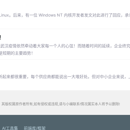
inux。后来，有一位 Windows NT 内核开发者发文对此进行了回应，
！
，武汉疫情依然牵动着大家每一个人的心弦！而随着时间的延续，企业终
是短期的主要趋势！
文缩写听起来都很重要，每个供应商都能说出一大堆好处。但对中小企业来说
其版权属原作者所有,如有侵权或违规,请与小编联系!情况属实本人将予以删除!
AI工具集
前端库/框架