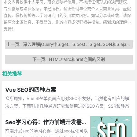
本文内容仅供个人学习、研究或参考使用，不构成任何形式的决策建议、
专业指导或法律依据。未经授权，禁止任何单位或个人以商业售卖、虚假
宣传、侵权传播等非学习研究目的使用本文内容。如需分享或转载，请保
留原文来源信息，不得篡改、删减内容或侵犯相关权益。感谢您的理解与
支持！
上一页:
深入理解jQuery中$.get、$.post、$.getJSON和$.ajax的用法
下一页:
HTML中src和href之间的区别
相关推荐
Vue SEO的四种方案
众所周知，Vue SPA单页面应用对SEO不友好，当然也有相应的解
决方案，下面列出几种最近研究和使用过的SEO方案，SSR和静态
化基于Nuxt.js来说。1.SSR服务器渲染；2.静态化；3.预渲染prere
nder-spa-plugin；
Seo学习心得：作为前端开发需要了解的Seo优化技能
前端开发seo的学习心得，通过seo优化可以