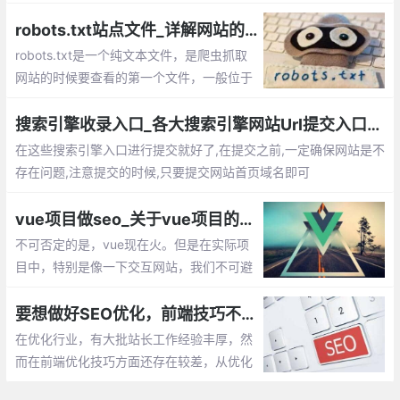
写法。每一个做SEO优化的人，都会重视网
站标题和描述的优化，其中网站标题是参与
robots.txt站点文件_详解网站的robots.txt限制指令怎么编写
关键词排名竞争的重要因素。标题一般控制
robots.txt是一个纯文本文件，是爬虫抓取
在35个字左右，描述控制在80个字左右
网站的时候要查看的第一个文件，一般位于
网站的根目录下。这篇文章主要介绍：robot
s.txt是什么？robots.txt中的参数含义。rob
搜索引擎收录入口_各大搜索引擎网站Url提交入口汇总
ots.txt写法大全和robots.txt语法的作用，ro
在这些搜索引擎入口进行提交就好了,在提交之前,一定确保网站是不
bots.txt编写注意事项
存在问题,注意提交的时候,只要提交网站首页域名即可
vue项目做seo_关于vue项目的seo问题
不可否定的是，vue现在火。但是在实际项
目中，特别是像一下交互网站，我们不可避
免会考虑到的是seo问题，这直接关系到我
们网站的排名，很多人说用vue搭建的网站
要想做好SEO优化，前端技巧不可忽略
不能做优化，那我们真的要放弃vue，放弃
在优化行业，有大批站长工作经验丰厚，然
前后端分离开发么？
而在前端优化技巧方面还存在较差，从优化
的层面来看，SEO思维虽说很很关键，不过