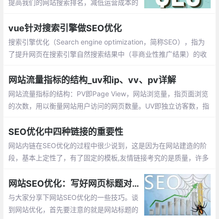
提高我们的网站搜索排名，减低运营成本的
同时，增强网站的曝光率，提高网站的可信
度，作为前端开发需要掌握哪些seo优化技
vue针对搜索引擎做SEO优化
能呢？
搜索引擎优化（Search engine optimization，简称SEO），指为
了提升网页在搜索引擎自然搜索结果中（非商业性推广结果）的收
录数量以及排序位置而做的优化行为
网站流量指标的结构_uv和ip、vv、pv详解
网站流量指标的结构：PV即Page View，网站浏览量，指页面浏览
的次数，用以衡量网站用户访问的网页数量。UV即独立访客数，指
一天内访问某站点的人数，以cookie为依据。IP即独立IP数，指一
天内使用不同IP地址的用户访问网站数量，同一IP无论访问了几个
SEO优化中四种链接的重要性
页面，独立的IP数均为1
网站内链在SEO优化的过程中很少说到，这是因为在网站建造的阶
段，基本上定性了，有了固定的模板,友情链接考究的是质量，许多
人对友情链接存在一定的误解，所谓友情链接，不是挂在自己的网
站的底部就能够
网站SEO优化：写好网页标题对网站排名的重要性
与大家分享下网站SEO优化的一些技巧。谈
到网站优化，首先要注意的就是网站标题的