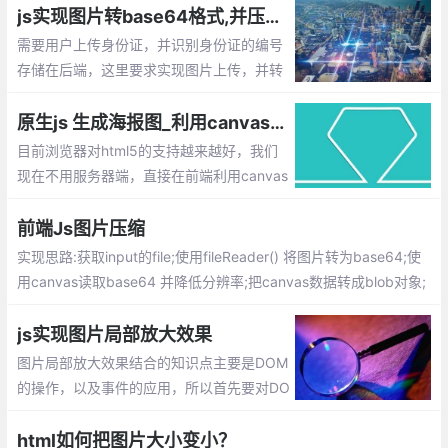
呐？默认加载2张图片，一张缩略图，一张
js实现图片转base64格式,并压缩上传
原图，当打开网页的时候默认只显示缩略图
需要用户上传身份证，并识别身份证的编号
存储在后端，这里要求实现图片上传，并转
为base64的格式，传给服务器失败图片的
身份证号码。由于很多用户用手机拍摄的照
原生js 生成海报图_利用canvas合成图片的实现方法
片
目前浏览器对html5的支持越来越好，我们
现在不用服务器端，直接在前端利用canvas
就可以进行图片的合成了。下面就介绍下如
何通过原生js 来生成海报图
前端Js图片压缩
实现思路:获取input的file;使用fileReader() 将图片转为base64;使
用canvas读取base64 并降低分辨率;把canvas数据转成blob对象;
把blob对象转file对象;完成压缩
js实现图片局部放大效果
图片局部放大效果结合的知识点主要是DOM
的操作，以及事件的应用，所以首先要对DO
M的操作有一定了解，其次能对事件的应用
有一定的累积。
html如何把图片大小变小？