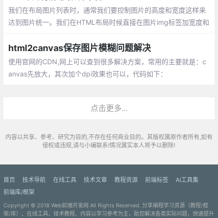
我们在布局图片列表时，通常我们要控制图片的高度和宽度这样来
达到图片统一。我们在HTML布局时候直接在图片img标签加宽度和
高度属性即可控制图片高和宽。
html2canvas保存图片模糊问题解决
使用官网的CDN,网上可以查到很多解决方案，常用的主要就是：c
anvas先放大，其次加个dpi效果也可以，代码如下：
点击更多...
内容以共享、参考、研究为目的,不存在任何商业目的。其版权属原作者所有,如有
侵权或违规,请与小编联系!情况属实本人将予以删除!
首页
技术导航
在线工具
技术文章
教程资源
前端标签
AI工具集
前端库/框架