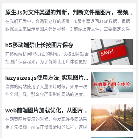
原生Js对文件类型的判断，判断文件是图片，视频等格式
在我们开发中，会遇到这样的场景：1.服务器返回Json数据，根据
数据类型来显示是图片还是视频。2.前端上传文件，需要指定文件
类型才能上传到服务器。这时候就需要使用Js来判断对应文件的类
型
h5移动端禁止长按图片保存
在移动端访问H5页面的时候，长按图片就会
把图片保存起来，为了能够让用户体验更好
一些，我们需要长按的时候也不保存图片。
那该如何实现呢？下面给出3种解决方案。
lazysizes.js使用方法_实现图片懒加载、延迟加载的js插件
使用 pointer-events:none、全局属性、加
当你的网站使用了大量图片时候，如果一次
一层遮罩层
性全部加载，那么会严重影响网站的速度。
通过lazysizes.js插件就能很好解决这个问
题，它可以实现图片的延迟加载【懒加载】
web前端图片加载优化，从图片模糊到清晰的实现过程
在网页图片显示的时候，会发现许多网站采
用了先模糊，然后在慢慢清晰的过程，这样
的加载用户体验是比较好的，那么如何实现