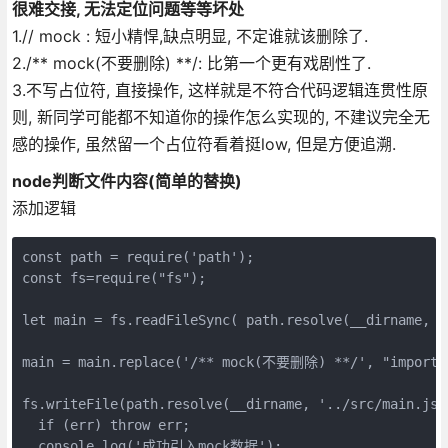
很难交接, 无法定位问题等等坏处
1.// mock : 短小精悍,缺点明显, 不定谁就该删除了.
2./** mock(不要删除) **/: 比第一个更有戏剧性了.
3.不写占位符, 直接操作, 这样就是不符合代码逻辑连贯性原
则, 新同学可能都不知道你的操作怎么实现的, 不建议完全无
感的操作, 虽然留一个占位符看着挺low, 但是方便追溯.
node判断文件内容(简单的替换)
添加逻辑
const path = require('path');

const fs=require("fs");

let main = fs.readFileSync( path.resolve(__dirname, '
main = main.replace('/** mock(不要删除) **/', "import '
fs.writeFile(path.resolve(__dirname, '../src/main.js'
  if (err) throw err;

  console.log('成功引入mock数据');
