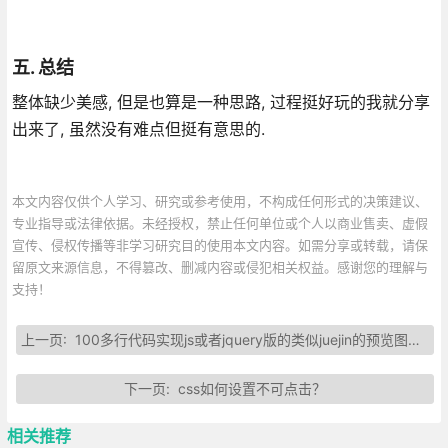
五. 总结
整体缺少美感, 但是也算是一种思路, 过程挺好玩的我就分享
出来了, 虽然没有难点但挺有意思的.
本文内容仅供个人学习、研究或参考使用，不构成任何形式的决策建议、
专业指导或法律依据。未经授权，禁止任何单位或个人以商业售卖、虚假
宣传、侵权传播等非学习研究目的使用本文内容。如需分享或转载，请保
留原文来源信息，不得篡改、删减内容或侵犯相关权益。感谢您的理解与
支持！
上一页:
100多行代码实现js或者jquery版的类似juejin的预览图片功能
下一页:
css如何设置不可点击？
相关推荐