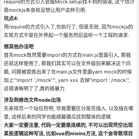
require的方式引入会报Mock.setup找不到的错误, 这个估计
是mockjs本身就没想让用户这样引用.
坑点4:
用require的方式引入了,也执行了, 但是无效, 因为mockjs的
实现方式不是在外界起一个服务然后监听一个工程的请求.
想其他办法吧
首先mock既然需要import的方式在main.js里面引入, 那我
还就这样使用了, 那我们其实可以在文件级别来解决这个问
题, 问题被提炼出来了在main.js文件里面yarn mock的时候
加上'"import './mock'"', yarn xxx 去掉"import './mock'",
这很清晰明了了,真的很暴力.
涉及到修改文件node出场
先来规范一个站位符吧, 毕竟需要区分是否插入, 以及插在哪
里, 这样后来的同学也能顺藤摸瓜找到整体的逻辑
大家一定要注意, 代码一定要是连续的, 不可以出现凭空出现
某些逻辑这种写法, 比如vue的mixins方法, 这个会导致项目