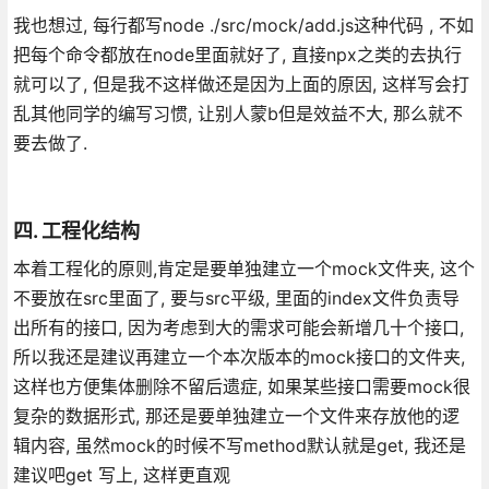
我也想过, 每行都写node ./src/mock/add.js这种代码 , 不如
把每个命令都放在node里面就好了, 直接npx之类的去执行
就可以了, 但是我不这样做还是因为上面的原因, 这样写会打
乱其他同学的编写习惯, 让别人蒙b但是效益不大, 那么就不
要去做了.
四. 工程化结构
本着工程化的原则,肯定是要单独建立一个mock文件夹, 这个
不要放在src里面了, 要与src平级, 里面的index文件负责导
出所有的接口, 因为考虑到大的需求可能会新增几十个接口,
所以我还是建议再建立一个本次版本的mock接口的文件夹,
这样也方便集体删除不留后遗症, 如果某些接口需要mock很
复杂的数据形式, 那还是要单独建立一个文件来存放他的逻
辑内容, 虽然mock的时候不写method默认就是get, 我还是
建议吧get 写上, 这样更直观