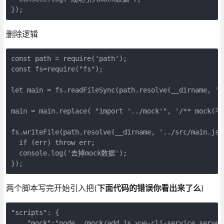
删除逻辑
const path = require('path');

const fs=require("fs");

let main = fs.readFileSync(path.resolve(__dirname, '.
main = main.replace( "import '../mock'", '/** mock(
fs.writeFile(path.resolve(__dirname, '../src/main.js'
  if (err) throw err;

  console.log('去掉mock数据');

两个脚本写完开始引入把(
下面代码的错误你看出来了么
)
"scripts": {

    "mock":"node ./mock/add.js vue-cli-service serve",