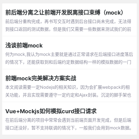
前后端分离之让前端开发脱离接口束缚（mock）
前后端分重构完成，再书写交互时遇到后台接口尚未完成，无法得
到接口返回的测试数据，但是我们又需要一些数据来测试我们的前
端功能的时候，所以呢，今天学习的关于前端模拟AJAX的三种办
法，用于应对以上情况，加快开发效率；
浅谈前端mock
何为mock,我认为mock主要就是通过正常请求在后端接口进度落后
的情况下，还能获取到和后端约定数据结构一样的模拟数据的一门
技术，以避免后端接口进度滞后影响我们正常的开发。mock可能会
涉及到4门技术，分别是服务端技术、随机生成特定格式数据的技
前端mock完美解决方案实战
术、请求转发、请求拦截。
本文阅读需要一定Nodejs的相关知识，因为会扩展webpack的相
关功能，并且实现需要遵守一定约定和Ajax封装。沉淀的脚手架也
放到Github上供给同学参考React-Starter， 使用手册还没写完
善， 整体思路和React还是Vue无关
Vue+Mockjs如何模拟curd接口请求
在前后端分离的项目中常常会遇到当前端页面开发完成，但是后端
接口还没好，暂不支持联调的情况下，一般我们会用到mock数据。
这边简单说一下最常见且经常会遇到的curd接口模拟