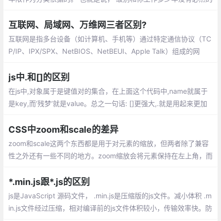
联系。一个初级工程师可能工作很多年依然是初级工程师， 也有的
工程师， 工作短短两三年， 就跻身高级工程师的行列。
互联网、局域网、万维网三者区别?
互联网是指多台设备（如计算机、手机等）通过特定通信协议（TC
P/IP、IPX/SPX、NetBIOS、NetBEUI、Apple Talk）组成的网
络。一般可分为以下三种：局域网LAN(Local Area Network)：一
般不大于10公里，而且通常只使用一种传输介质
js中.和[]的区别
在js中,对象属于是键值对的集合，在上面这个代码中,name就属于
是key,而‘残梦‘就是value。总之一句话: []更强大,.就是用起来更加
习惯一些,一开始用[]的时候总是会当成数组,需要注意一下
CSS中zoom和scale的差异
zoom和scale这两个东西都是用于对元素的缩放，但两者除了兼容
性之外还有一些不同的地方。zoom缩放会将元素保持在左上角，而
scale默认是中间位置，可以通过transform-origin来设置。
*.min.js跟*.js的区别
js是JavaScript 源码文件， .min.js是压缩版的js文件。减小体积 .m
in.js文件经过压缩，相对编译前的js文件体积较小，传输效率快。防
止窥视和窃取源代码