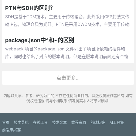
PTN与SDH的区别？
SDH是基于TDM技术，主要用于传输语音，此外采用GFP封装来传
输IP包，物理介质为光纤。PTN是采用DWDM技术，主要用于传输I
P包、以太网帧，此外采用MPLS-TP技术来实现PWE3伪线
package.json中^和~的区别
webpack 项目的package.json 文件列出了项目所依赖的插件和
库，同时也给出了对应的版本说明，但是在版本说明前面还有个符
号：‘^‘（插入符号）和‘~‘（波浪符号），总结了下他们之间的区
别：
点击更多...
内容以共享、参考、研究为目的,不存在任何商业目的。其版权属原作者所有,如有
侵权或违规,请与小编联系!情况属实本人将予以删除!
首页
技术导航
在线工具
技术文章
教程资源
前端标签
AI工具集
前端库/框架