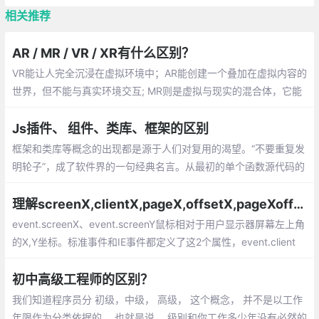
相关推荐
AR / MR / VR / XR有什么区别？
VR能让人完全沉浸在虚拟环境中；AR能创建一个叠加在虚拟内容的
世界，但不能与真实环境交互; MR则是虚拟与现实的混合体，它能
创造出可以与真实环境交互的虚拟物体。最后，XR则是包括三种
“现实”（AR，VR，MR）的术语。
Js插件、 组件、类库、框架的区别
框架和类库等概念的出现都是源于人们对复用的渴望。“不要重复发
明轮子”，成了软件界的一句经典名言。从最初的单个函数源代码的
复用，到面向对象中类的复用（通常以类库的形式体现）
理解screenX,clientX,pageX,offsetX,pageXoffset的区别
event.screenX、event.screenY鼠标相对于用户显示器屏幕左上角
的X,Y坐标。标准事件和IE事件都定义了这2个属性，event.client
X、event.clientY鼠标相对于浏览器可视区域的X,Y坐标
初中高级工程师的区别？
我们知道程序员分 初级，中级， 高级， 这个概念， 并不是以工作
年限作为分类依据的。 也就是说， 级别和你工作多少年没有必然的