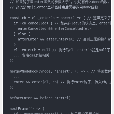
  // 如果钩子里enter函数的参数大于1，说明有传入done函数，
  // 这也是为什么enter里动画结束后需要调用done函数

  const cb = el._enterCb = once(() => { // 这里定义了
    if (cb.cancelled) { // 如果在leave的状态里，ente
      enterCancelled && enterCancelled(el)

    } else {

      afterEnter && afterEnter(el) // 否则正常的执行aft
    }

    el._enterCb = null // 执行后el._enterCb就是null了

    ... 省略css逻辑相关

  })

  mergeVNodeHook(vnode, 'insert', () => { //
    ...

    enter && enter(el, cb) // 执行enter钩子，传入c
  })

  beforeEnter && beforeEnter(el)

  nextFrame(() => {

    if (!userWantsControl) { // 如果用户不想控制
