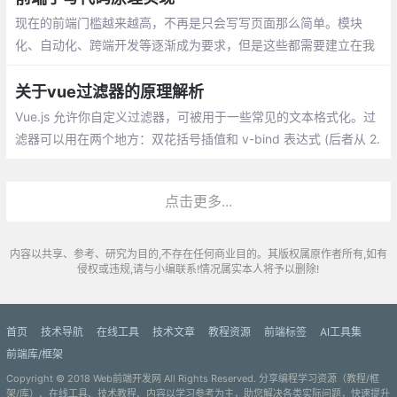
现在的前端门槛越来越高，不再是只会写写页面那么简单。模块
化、自动化、跨端开发等逐渐成为要求，但是这些都需要建立在我
们牢固的基础之上。不管框架和模式怎么变，把基础原理打牢才能
快速适应市场的变化。下面介绍一些常用的源码实现
关于vue过滤器的原理解析
Vue.js 允许你自定义过滤器，可被用于一些常见的文本格式化。过
滤器可以用在两个地方：双花括号插值和 v-bind 表达式 (后者从 2.
1.0+ 开始支持)。过滤器应该被添加在 JavaScript 表达式的尾部
点击更多...
内容以共享、参考、研究为目的,不存在任何商业目的。其版权属原作者所有,如有
侵权或违规,请与小编联系!情况属实本人将予以删除!
首页
技术导航
在线工具
技术文章
教程资源
前端标签
AI工具集
前端库/框架