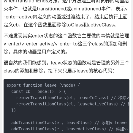
whenTransitionEnds方法，这个方法是监听浏览器的动画结
束事件，也就是transitionend或animationend事件，表示v
-enter-active内定义的动画或过渡结束了，结束后执行上面
定义cb，在这个函数里面移除toClass和activeClass。
不难发现其实enter状态的这个函数它主要做的事情就是管理
v-enter/v-enter-active/v-enter-to这三个class的添加和删
除，具体的动画是用户定义的。
很自然的我们能想到，leave状态的函数就是管理的另外三个
class的添加和删除，接下来只展示leave的核心代码：
export function leave (vnode) {

  const cb = once(() => {

    removeTransitionClass(el, leaveToClass) // 移除v-l
    removeTransitionClass(el, leaveActiveClass) // 移
  })

  addTransitionClass(el, leaveClass) // 添加v-leave

  addTransitionClass(el, leaveActiveClass) // 添加v-le