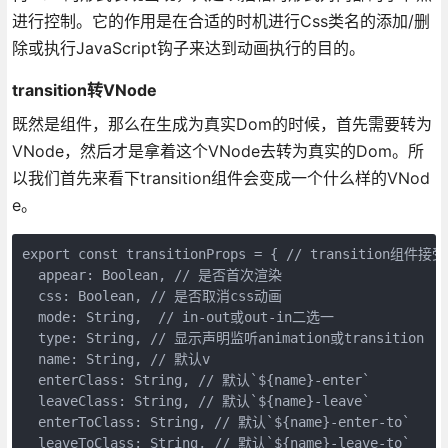
进行控制。它的作用是在合适的时机进行Css类名的添加/删
除或执行JavaScript钩子来达到动画执行的目的。
transition转VNode
既然是组件，那么在生成为真实Dom的时候，首先需要转为
VNode，然后才是拿着这个VNode去转为真实的Dom。所
以我们首先来看下transition组件会变成一个什么样的VNod
e。
export const transitionProps = { // transition组件接
  appear: Boolean, // 是否首次渲染

  css: Boolean, // 是否取消css动画

  mode: String,  // in-out或out-in二选一

  type: String, // 显示声明监听animation或transition

  name: String, // 默认v

  enterClass: String, // 默认`${name}-enter`

  leaveClass: String, // 默认`${name}-leave`

  enterToClass: String, // 默认`${name}-enter-to`

  leaveToClass: String, // 默认`${name}-leave-to`
