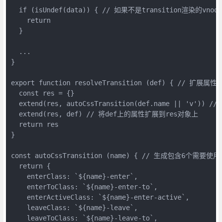
  if (isUndef(data)) { // 如果不是transition渲染的vnod
    return

  }

  ...

}

export function resolveTransition (def) { // 扩展属性

  const res = {}

  extend(res, autoCssTransition(def.name || 'v'))
  extend(res, def) // 将def上的属性扩展到res对象上

  return res

}

const autoCssTransition (name) { // 生成包含6个需要使用
  return {

    enterClass: `${name}-enter`,

    enterToClass: `${name}-enter-to`,

    enterActiveClass: `${name}-enter-active`,

    leaveClass: `${name}-leave`,

    leaveToClass: `${name}-leave-to`,
