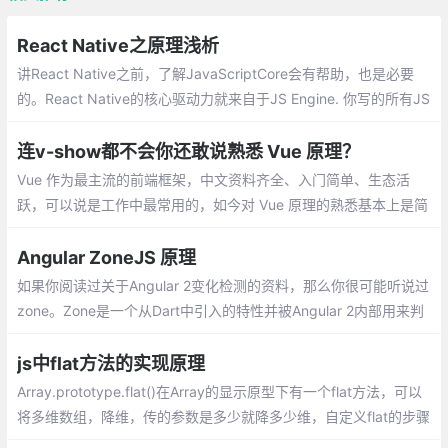
React Native之原理浅析
讲React Native之前，了解JavaScriptCore会有帮助，也是必要
的。React Native的核心驱动力就来自于JS Engine. 你写的所有JS
和JSX代码都会被JS Engine来执行, 没有JS Engine的参与，你是
无法享受ReactJS给原生应用开发带来的便利的
连v-show都不会你还敢说熟悉 Vue 原理？
Vue 作为最主流的前端框架，中文资料齐全、入门简单、生态活
跃，可以说是工作中最常用的，如今对 Vue 原理的熟悉基本上是简
历的标配了。之前参与了部分 2019 校园招聘的面试工作，发现很
多简历上都写了：
Angular ZoneJS 原理
如果你阅读过关于Angular 2变化检测的资料，那么你很可能听说过
zone。Zone是一个从Dart中引入的特性并被Angular 2内部用来判
断是否应该触发变化检测
js中flat方法的实现原理
Array.prototype.flat()在Array的显示原型下有一个flat方法，可以
将多维数组，降维，传的参数是多少就降多少维，自定义flat的步骤
1、第一步是类型判断，需要判断当前调用方法的this是否为一个数