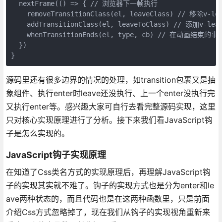
  nextFrame(() => { // 浏览器下一帧执行

    removeTransitionClass(el, leaveClass) // 移除v-lea
    addTransitionClass(el, leaveToClass) // 添加v-leav
    whenTransitionEnds(el, type, cb) // 在动画结束
  })

源码里还有很多边界的情况的处理，如transition包裹又是抽
象组件、执行enter时leave还没执行、上一个enter没执行完
又执行enter等。感兴趣大家可自行去看完整源码实现，这里
只对核心实现原理进行了分析。接下来我们看JavaScript钩
子是怎么实现的。
JavaScript钩子实现原理
在知道了Css类名方式的实现原理后，再理解JavaScript钩
子的实现其实就不难了。钩子的实现方式也是分为enter和le
ave两种状态的，而且代码也是在这两种函数里，只是前面
介绍Css方式忽略掉了，现在我们从钩子的实现视角重新来