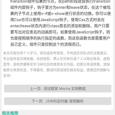
transition组件包裹的节点，在path阶段就会执行transition
组件内部钩子，钩子里分为enter和leave状态，在这个被包
裹的子节点上使用v-if或v-show进行状态的切换。你可以使
用Css也可以使用JavaScript钩子，使用Css方式时会在
enter/leave状态内进行class类名的添加和删除，用户只需
要写出对应类名的动画即可。如果使用JavaScript钩子，则
也是按照顺序的执行指定的函数，而这些函数也是需要用户
自己定义，组件只是控制这个的流程而已。
本文内容仅供个人学习、研究或参考使用，不构成任何形式的决策建议、
专业指导或法律依据。未经授权，禁止任何单位或个人以商业售卖、虚假
宣传、侵权传播等非学习研究目的使用本文内容。如需分享或转载，请保
留原文来源信息，不得篡改、删减内容或侵犯相关权益。感谢您的理解与
支持！
上一页:
测试框架 Mocha 实例教程
下一页:
JS中的定时器-案例解析
相关推荐