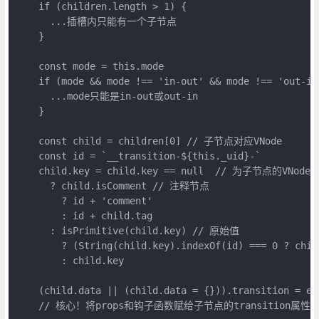
    if (children.length > 1) {

      ...插槽内只能有一个子节点

    }

    const mode = this.mode

    if (mode && mode !== 'in-out' && mode !== 'out-in'
      ...mode只能是in-out或out-in

    }

    const child = children[0] // 子节点对应VNode

    const id = `__transition-${this._uid}-`

    child.key = child.key == null  // 为子节点的VNode
      ? child.isComment // 注释节点

        ? id + 'comment'

        : id + child.tag

      : isPrimitive(child.key) // 原始值

        ? (String(child.key).indexOf(id) === 0 ? chil
        : child.key

    (child.data || (child.data = {})).transition = ex
    // 核心！将props和钩子函数赋给子节点的transition属性，