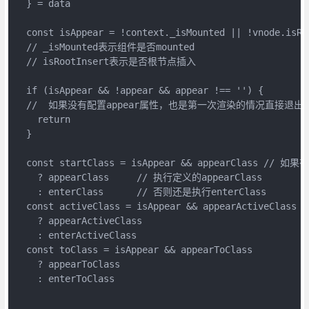
  } = data

  const isAppear = !context._isMounted || !vnode.isRoo
  // _isMounted表示组件是否mounted

  // isRootInsert表示是否根节点插入

  if (isAppear && !appear && appear !== '') {    

  //  如果没有配置appear属性，也是第一次渲染的情况直接退出
    return

  }

  const startClass = isAppear && appearClass // 如
    ? appearClass     // 执行定义的appearClass

    : enterClass      // 否则还是执行enterClass

  const activeClass = isAppear && appearActiveClass

    ? appearActiveClass

    : enterActiveClass

  const toClass = isAppear && appearToClass

    ? appearToClass

    : enterToClass

  ...
