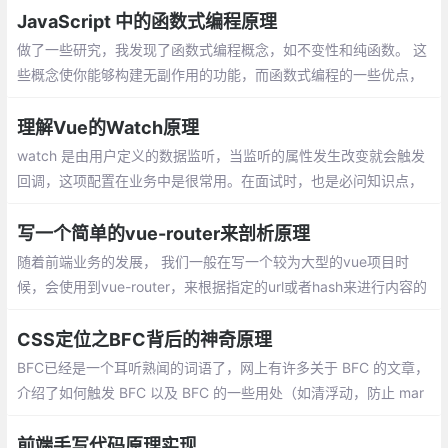
组，若不是数组则返回undefined
JavaScript 中的函数式编程原理
做了一些研究，我发现了函数式编程概念，如不变性和纯函数。 这
些概念使你能够构建无副作用的功能，而函数式编程的一些优点，
也使得系统变得更加容易维护。我将通过 JavaScript 中的大量代
码示例向您详细介绍函数式编程和一些重要概念。
理解Vue的Watch原理
watch 是由用户定义的数据监听，当监听的属性发生改变就会触发
回调，这项配置在业务中是很常用。在面试时，也是必问知识点，
一般会用作和 computed 进行比较。
写一个简单的vue-router来剖析原理
随着前端业务的发展， 我们一般在写一个较为大型的vue项目时
候，会使用到vue-router，来根据指定的url或者hash来进行内容的
分发，可以达到不像服务端发送请求，就完成页面内容的切换，能
够减少像服务器发送的请求
CSS定位之BFC背后的神奇原理
BFC已经是一个耳听熟闻的词语了，网上有许多关于 BFC 的文章，
介绍了如何触发 BFC 以及 BFC 的一些用处（如清浮动，防止 mar
gin 重叠等）。BFC直译为\"块级格式化上下文\"。它是一个独立的
渲染区域，只有Block-level box参与
前端手写代码原理实现