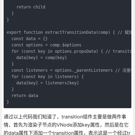
    return child

  }

}

export function extractTransitionData(comp) { // 赋值
  const data = {}

  const options = comp.$options

  for (const key in options.propsData) { // transi
    data[key] = comp[key]

  }

  const listeners = options._parentListeners // 
  for (const key in listeners) {

    data[key] = listeners[key]

  }

  return data

通过以上代码我们知道了，transition组件主要是做两件事
情，首先为渲染子节点的VNode添加key属性，然后是在它
的data属性下添加一个transition属性，表示这是一个经过tr