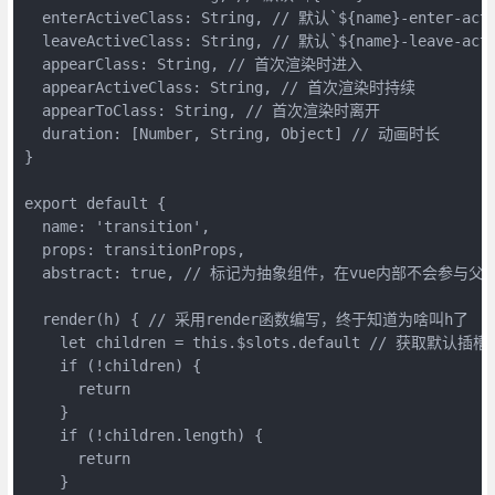
  enterActiveClass: String, // 默认`${name}-enter-acti
  leaveActiveClass: String, // 默认`${name}-leave-acti
  appearClass: String, // 首次渲染时进入

  appearActiveClass: String, // 首次渲染时持续

  appearToClass: String, // 首次渲染时离开

  duration: [Number, String, Object] // 动画时长

}

export default {

  name: 'transition',

  props: transitionProps,

  abstract: true, // 标记为抽象组件，在vue内部不会参与
  render(h) { // 采用render函数编写，终于知道为啥叫h了

    let children = this.$slots.default // 获取默认插
    if (!children) {

      return

    }

    if (!children.length) {

      return

    }
