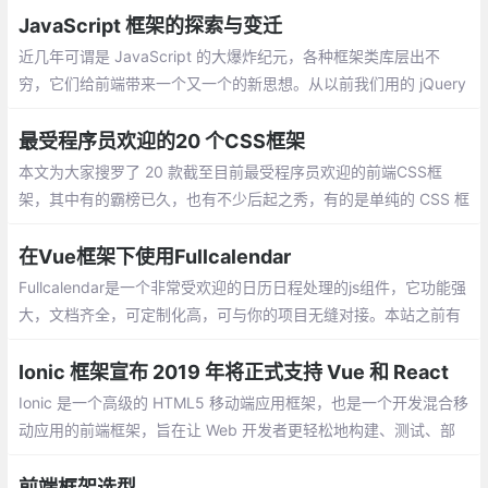
JavaScript 框架的探索与变迁
近几年可谓是 JavaScript 的大爆炸纪元，各种框架类库层出不
穷，它们给前端带来一个又一个的新思想。从以前我们用的 jQuery
直接操作 DOM，到 BackboneJS、Dojo 提供监听器的形式，在到
Ember.js、AngularJS 数据绑定的理念，再到现在的 React、Vue
最受程序员欢迎的20 个CSS框架
虚拟 DOM 的思想。
本文为大家搜罗了 20 款截至目前最受程序员欢迎的前端CSS框
架，其中有的霸榜已久，也有不少后起之秀，有的是单纯的 CSS 框
架，也有的结合了 JavaScript 以提供更丰富的功能
在Vue框架下使用Fullcalendar
Fullcalendar是一个非常受欢迎的日历日程处理的js组件，它功能强
大，文档齐全，可定制化高，可与你的项目无缝对接。本站之前有
很多文章介绍了Fullcalendar（v3）的使用。今天我们来看看如何
在Vue框架下使用Fullcalendar。
Ionic 框架宣布 2019 年将正式支持 Vue 和 React
Ionic 是一个高级的 HTML5 移动端应用框架，也是一个开发混合移
动应用的前端框架，旨在让 Web 开发者更轻松地构建、测试、部
署和监控跨平台应用。Ionic 基于 Angular 语法，之前一直不支持 V
ue 和 React 。
前端框架选型