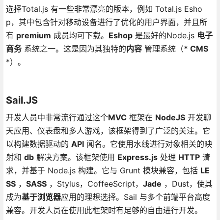
选择Total.js 有一些非常漂亮的版本，例如 Total.js Esho
p，其中包含针对移动设备进行了优化的用户界面，并且所
有
premium
成员均可下载。
Eshop
是最好的Node.js
电子
商务
系统之一。这是因为其独特的
内容
管理系统（
* CMS
*）。
Sail.JS
开发人员中非常流行通过这个
MVC
框架在
NodeJS
开发聊
天应用、仪表盘和多人游戏，该框架得到了广泛的关注。它
以构建数据驱动的
API
闻名。它使用水线进行对象相关的映
射和
db
解决方案。该框架使用
Express.js
处理
HTTP
请
求，并基于 Node.js 构建。它与 Grunt 模块兼容，包括
LE
SS
，
SASS
，Stylus，CoffeeScript，
Jade
，Dust，使其
成为
基于浏览器
应用的理想选择。Sail 与多个前端平台高度
兼容。开发人员在使用此框架时有足够的自由进行开发。