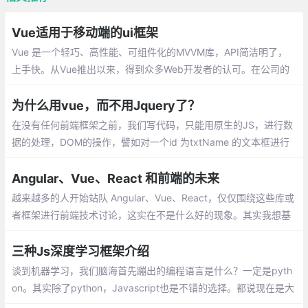
Vue适用于移动端的ui框架
Vue 是一个轻巧、高性能、可组件化的MVVM库，API简洁明了，
上手快。从Vue推出以来，得到众多Web开发者的认可。在公司的
Web前端项目开发中，多个项目采用基于Vue的UI组件框架开发，
并投入正式使用
为什么用vue，而不用Jquery了？
在没有任何前端框架之前，我们写代码，只能用原生的JS，进行数
据的处理，DOM的操作，譬如对一个id 为txtName 的文本框进行
赋值,只不过用原生实现的代码比较多，开发起来慢啊，在这个时间
就是金钱的年代，显然不是很好的方式。
Angular、Vue、React 和前端的未来
越来越多的人开始站队 Angular、Vue、React，仅仅围绕这些库或
者框架进行前端技术讨论，这实在不是什么好的现象。其实我想基
于我个人的经验聊下前端的演进和未来，希望可以贡献微薄的力
量，消除一些我个人认为的前端社区不太好的风气。
三种Js深度学习框架介绍
谈到机器学习，我们脑海首先蹦出的编程语言是什么？一定是pyth
on。其实除了python，Javascript也是不错的选择。都说现在是大
前端时代，从移动开发、服务器端