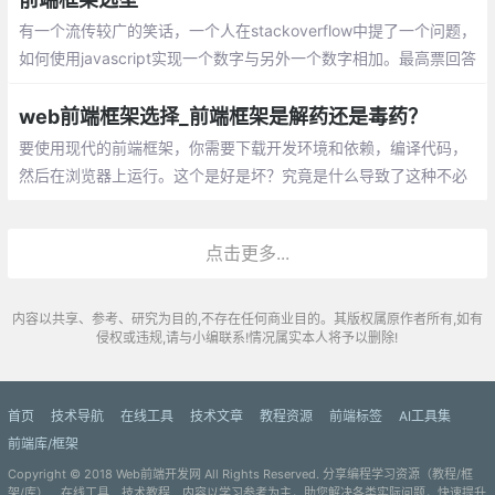
有一个流传较广的笑话，一个人在stackoverflow中提了一个问题，
如何使用javascript实现一个数字与另外一个数字相加。最高票回答
是你应该使用jQuery插件，jQuery插件可以做任何事情。 历史总是
在重演，以前是jQuery，现在可能是react或vue。不同的框架有不
web前端框架选择_前端框架是解药还是毒药？
同的应用场景，杀鸡不要用牛刀
要使用现代的前端框架，你需要下载开发环境和依赖，编译代码，
然后在浏览器上运行。这个是好是坏？究竟是什么导致了这种不必
要的复杂性？是因为我们构建的网站太复杂，还是因为框架本身就
很复杂？
点击更多...
内容以共享、参考、研究为目的,不存在任何商业目的。其版权属原作者所有,如有
侵权或违规,请与小编联系!情况属实本人将予以删除!
首页
技术导航
在线工具
技术文章
教程资源
前端标签
AI工具集
前端库/框架