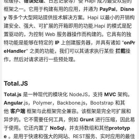
现缓存、
错误处理
、日志记录等）使 Hapi 成为最受欢迎的
框架之一。它用于构建有用的应用，并通为
PayPal
，
Disne
y
等多个大型网站提供技术解决方案。Hapi 以最小的开销构
建安全、强大、可扩展的开箱即用的功能.Hapi 的模式是配
置驱动的，为控制 Web 服务器操作而构建的。它具有的独
特功能是能够在特定的
IP
上创建服务器，并具有诸如 “
onPr
eHandler
” 之类的功能，我们可以其请求执行某些
拦截
操
作，然后对请求进行一些预处理。
Total.JS
Total.js
是一种现代的模块化 NodeJS，支持
MVC
架构。
Angular
.js，Polymer，Backbone.js，Bootstrap 和其
他
客户端
框架与此框架完全兼容。该框架是完全可扩展和
异步的。它不需要任何工具，例如
Grunt
进行压缩，因此易
于使用。它还内置了
NoSql
，并支持数组和其他
prototyp
e
。是用于快速和强大的网站、REST服务、实时应用的最佳