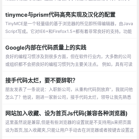
符，注释以及块分隔符等用来增加可读性的代码，但并不需要它来
执行。
tinymce与prism代码高亮实现及汉化的配置
TinyMCE是一个轻量级的基于浏览器的所见即所得编辑器，由Java
Script写成。它对IE6+和Firefox1.5+都有着非常良好的支持。功能
方强大，并且功能配置灵活简单。另一特点是加载速度非常快的。
Google内部在代码质量上的实践
良好的编程习惯涉及到很多方面，但在软件行业内，大多数的公司
或组织都不会把良好的编程习惯列为主要关注点。 例如，具有可读
性和可维护性的代码比编写好的测试代码或使用正确的工具更有意
义，前者的意义在于可以让代码更易于理解和修改。
接手代码太烂，要不要辞职？
朋友发表了一条说说：入职新公司，从重构代码到放弃”，我就问他
怎么了？他说，刚进一家新公司，接手代码太烂，领导让我先熟悉
业务逻辑，然后去修复之前项目中遗留的bug，实在不行就重构
网站加入收藏、设为首页Js代码(兼容各种浏览器)
这里虽然说是兼容,但是有些浏览器的设置就是不支持用js来把页面
设为首页,加入收藏夹,只能让用户手动去在浏览器或者按键去设置这
些功能,这里说的兼容是指当浏览器有这个设置的时候js会有提示