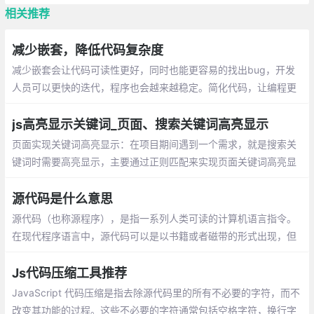
相关推荐
减少嵌套，降低代码复杂度
减少嵌套会让代码可读性更好，同时也能更容易的找出bug，开发
人员可以更快的迭代，程序也会越来越稳定。简化代码，让编程更
轻松！
js高亮显示关键词_页面、搜索关键词高亮显示
页面实现关键词高亮显示：在项目期间遇到一个需求，就是搜索关
键词时需要高亮显示，主要通过正则匹配来实现页面关键词高亮显
示。在搜索结果中高亮显示关键词：有一组关键词数组，在数组中
筛选出符合关键字的内容并将关键字高亮
源代码是什么意思
源代码（也称源程序），是指一系列人类可读的计算机语言指令。
在现代程序语言中，源代码可以是以书籍或者磁带的形式出现，但
最为常用的格式是文本文件，这种典型格式的目的是为了编译出计
算机程序。
Js代码压缩工具推荐
JavaScript 代码压缩是指去除源代码里的所有不必要的字符，而不
改变其功能的过程。这些不必要的字符通常包括空格字符，换行字