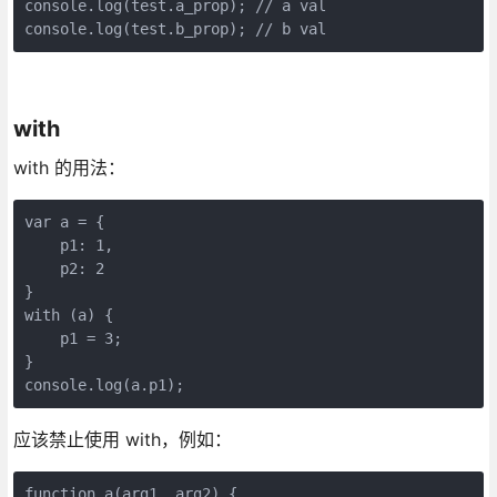
console.log(test.a_prop); // a val

console.log(test.b_prop); // b val
with
with 的用法：
var a = {

    p1: 1,

    p2: 2

}

with (a) {

    p1 = 3;

}

console.log(a.p1);
应该禁止使用 with，例如：
function a(arg1, arg2) {
