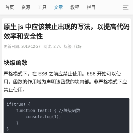
首页
资源
工具
文章
教程
栏目
原生 js 中应该禁止出现的写法，以提高代码
效率和安全性
更新日期:
2019-12-27
阅读:
2.7k
标签:
代码
块级函数
严格模式下，在 ES6 之前应禁止使用。ES6 开始可以使
用，函数的作用域为声明该函数的块内部。非严格模式下应
禁止使用。
if(true) {

    function test() { //块级函数

        console.log(1);

    }

}
