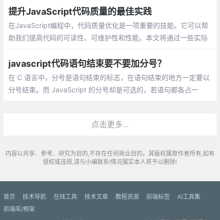
提升JavaScript代码质量的最佳实践
在JavaScript编程中，代码质量优化是一项重要的技能。它可以帮
助我们提高代码的可读性、可维护性和性能。本文将通过一些实际
优化过程中的案例，展示如何通过一些技巧和最佳实践，使我们的
代码更加优雅。
javascript代码语句结束要不要加分号？
在 C 语言中，分号是语句结束的标志，在语句结束的地方一定要以
分号结束。而 JavaScript 的分号却是可选的，若语句都各占一
行，则可以省略分号。avaScript 中的 ASI 机制，允许我们省略分
号。ASI 机制不是说在解析过程中解析器自动把分号添加到代码中
点击更多...
内容以共享、参考、研究为目的,不存在任何商业目的。其版权属原作者所有,如有
侵权或违规,请与小编联系!情况属实本人将予以删除!
首页
技术导航
在线工具
技术文章
教程资源
前端标签
AI工具集
前端库/框架