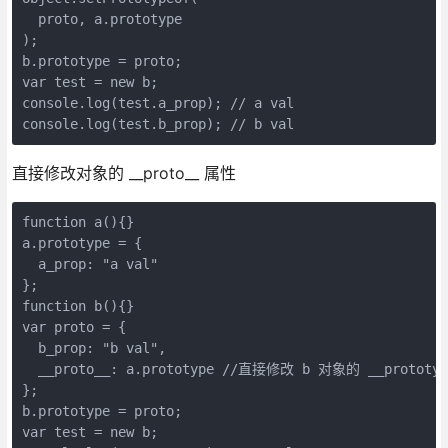
  proto, a.prototype

);

b.prototype = proto;

var test = new b;

console.log(test.a_prop); // a val

console.log(test.b_prop); // b val
直接修改对象的 __proto__ 属性
function a(){}

a.prototype = {

  a_prop: "a val"

};

function b(){}

var proto = {

  b_prop: "b val",

  __proto__: a.prototype //直接修改 b 对象的 __prototyp
};

b.prototype = proto;

var test = new b;
