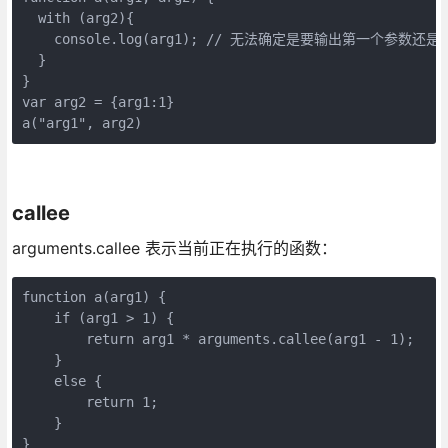
  with (arg2){

    console.log(arg1); // 无法确定是要输出第一个参数还是要
  }

}

var arg2 = {arg1:1}

a("arg1", arg2)
callee
arguments.callee 表示当前正在执行的函数：
function a(arg1) {

    if (arg1 > 1) {

        return arg1 * arguments.callee(arg1 - 1);

    }

    else {

        return 1;

    }

}
