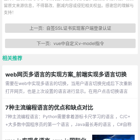
留原文来源信息，不得篡改、删减内容或侵犯相关权益。感谢您的理解与
支持！
上一页:
自签SSL证书实现客户端登录认证
下一页:
vue中自定义v-model指令
相关推荐
web网页多语言的实现方案_前端实现多语言切换
需要在web中实现多语言的切换，当用户语言切换完成后下次重新
打开网页，也是上次设置的语言进行显示。在用户点击切换语言
后，把选择的语言版本保存在cookie中；定义语言的标识+内容的js
on字符串
7种主流编程语言的优点和缺点对比
7种主流编程语言：Python需要拿着游标卡尺学习的语言 ，C/C+
+大多数中国程序员的第一个语言 ，Java最长寿的语言 ，C#自称
不是 Java 的 Java 语言 ，JavaScript 不是 Java 语言的语言 ，S
QL数据库离不开的语言 ，PHP 世界上最好的语言