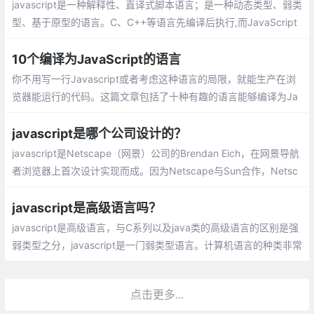
程思想都是一样的
javascript是一种解释性、直译式脚本语言；是一种动态类型、弱类
型、基于原型的语言。C、C++等语言先编译后执行,而JavaScript
是在程序的运行过程中逐行进行解释
10个编译为JavaScript的语言
你不用写一行Javascript或者考虑这种语言的局限，就能生产在浏
览器能运行的代码。这篇文章包括了十种有趣的语言能够编译为Ja
vascript，在浏览器或者Node.js中被执行
javascript是哪个公司设计的？
javascript是Netscape（网景）公司的Brendan Eich，在网景导航
者浏览器上首次设计实现而成。因为Netscape与Sun合作，Netsc
ape管理层希望它外观看起来像Java，因此取名为JavaScript。但
实际上它的语法风格与Self及Scheme较为接近
javascript是高级语言吗？
javascript是高级语言，与C系列以及java类的高级语言的区别是强
弱类型之分，javascript是一门弱类型语言。计算机语言的种类非常
的多，总的来说可以分成机器语言，汇编语言，高级语言三大类。
点击更多...