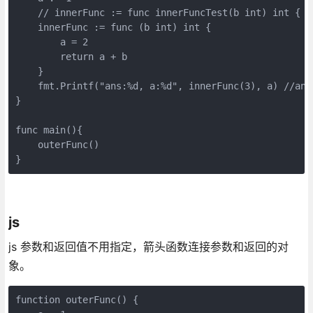
    // innerFunc := func innerFuncTest(b int) int { //
    innerFunc := func (b int) int {

        a = 2

        return a + b

    }

    fmt.Printf("ans:%d, a:%d", innerFunc(3), a) //ans:
}

func main(){

    outerFunc()

}
js
js 参数和返回值不用指定，箭头函数连接参数和返回的对
象。
function outerFunc() {
