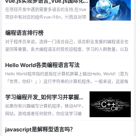
vue.js实现多语言_vue.js国际化 vue-i18n插件的使用
在项目开发中遇到需要多语言的支持,在Vue
项目中有对应的组件vue-i18n，而且对项
目的代码修改不大.这篇文章讲解vue-i18n的
安装和使用，语言包的生成 & 替换项目中原
编程语言排行榜
有的静态文本
对于程序员来说，选择一门适合自己，适合职业发展的编程语言也
是同等重要。各大编程语言的受欢迎程度、学习的人群数量，以及
由于人工智能的兴起，最热门的编程语言排行榜也发生了变化。让
我们来看看。
Hello World各类编程语言写法
Hello World程序指的是指在计算机屏幕上输出Hello, World!（意为
「世界，你好！」）这行字符串的计算机程序。一般来说，这是每
一种计算机编程语言中最基本、最简单的程序，亦通常是初学者所
编写的第一个程序
学习编程开发_如何学习并掌握一门计算机编程语言
如果你有兴趣编写计算机程序，移动APP，
网站，游戏或者任何软件，你应该学习编
程。编程语言撰写的代码构建了计算机的程
序。无论对于何种计算机编程语言,其核心编
javascript是解释型语言吗？