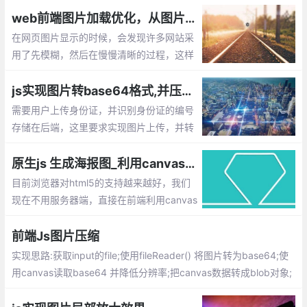
题，它可以实现图片的延迟加载【懒加载】
web前端图片加载优化，从图片模糊到清晰的实现过程
在网页图片显示的时候，会发现许多网站采
用了先模糊，然后在慢慢清晰的过程，这样
的加载用户体验是比较好的，那么如何实现
呐？默认加载2张图片，一张缩略图，一张
js实现图片转base64格式,并压缩上传
原图，当打开网页的时候默认只显示缩略图
需要用户上传身份证，并识别身份证的编号
存储在后端，这里要求实现图片上传，并转
为base64的格式，传给服务器失败图片的
身份证号码。由于很多用户用手机拍摄的照
原生js 生成海报图_利用canvas合成图片的实现方法
片
目前浏览器对html5的支持越来越好，我们
现在不用服务器端，直接在前端利用canvas
就可以进行图片的合成了。下面就介绍下如
何通过原生js 来生成海报图
前端Js图片压缩
实现思路:获取input的file;使用fileReader() 将图片转为base64;使
用canvas读取base64 并降低分辨率;把canvas数据转成blob对象;
把blob对象转file对象;完成压缩