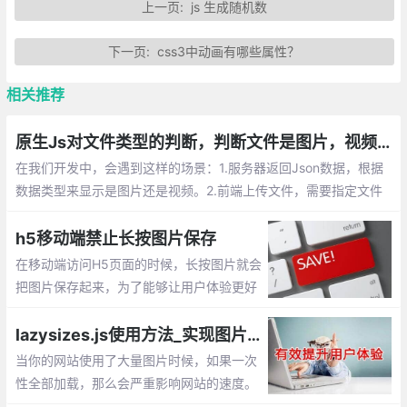
上一页:
js 生成随机数
下一页:
css3中动画有哪些属性？
相关推荐
原生Js对文件类型的判断，判断文件是图片，视频等格式
在我们开发中，会遇到这样的场景：1.服务器返回Json数据，根据
数据类型来显示是图片还是视频。2.前端上传文件，需要指定文件
类型才能上传到服务器。这时候就需要使用Js来判断对应文件的类
型
h5移动端禁止长按图片保存
在移动端访问H5页面的时候，长按图片就会
把图片保存起来，为了能够让用户体验更好
一些，我们需要长按的时候也不保存图片。
那该如何实现呢？下面给出3种解决方案。
lazysizes.js使用方法_实现图片懒加载、延迟加载的js插件
使用 pointer-events:none、全局属性、加
当你的网站使用了大量图片时候，如果一次
一层遮罩层
性全部加载，那么会严重影响网站的速度。
通过lazysizes.js插件就能很好解决这个问