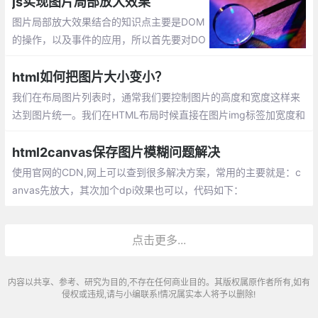
js实现图片局部放大效果
图片局部放大效果结合的知识点主要是DOM
的操作，以及事件的应用，所以首先要对DO
M的操作有一定了解，其次能对事件的应用
有一定的累积。
html如何把图片大小变小？
我们在布局图片列表时，通常我们要控制图片的高度和宽度这样来
达到图片统一。我们在HTML布局时候直接在图片img标签加宽度和
高度属性即可控制图片高和宽。
html2canvas保存图片模糊问题解决
使用官网的CDN,网上可以查到很多解决方案，常用的主要就是：c
anvas先放大，其次加个dpi效果也可以，代码如下：
点击更多...
内容以共享、参考、研究为目的,不存在任何商业目的。其版权属原作者所有,如有
侵权或违规,请与小编联系!情况属实本人将予以删除!