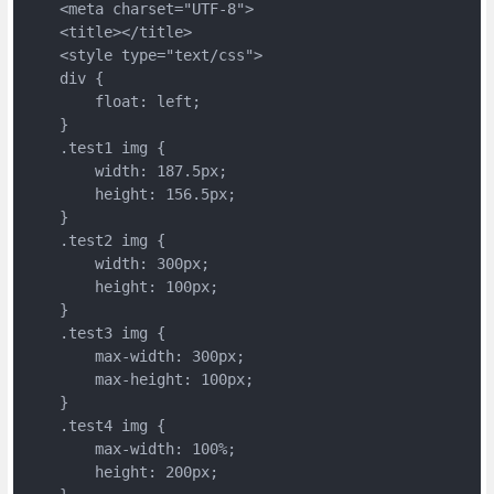
    <meta charset="UTF-8">

    <title></title>

    <style type="text/css">

    div {

        float: left;

    }     

    .test1 img {

        width: 187.5px;

        height: 156.5px;

    }     

    .test2 img {

        width: 300px;

        height: 100px;

    }     

    .test3 img {

        max-width: 300px;

        max-height: 100px;

    }     

    .test4 img {

        max-width: 100%;

        height: 200px;
