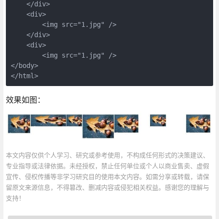
    </div>

    <div>

        <img src="1.jpg" />

    </div>

    <div>

        <img src="1.jpg" />

</body>

</html>
效果如图：
本文内容仅供个人学习、研究或参考使用，不构成任何形式的决策建议、
专业指导或法律依据。未经授权，禁止任何单位或个人以商业售卖、虚假
宣传、侵权传播等非学习研究目的使用本文内容。如需分享或转载，请保
留原文来源信息，不得篡改、删减内容或侵犯相关权益。感谢您的理解与
支持！