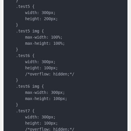
    }     

    .test5 {

        width: 300px;

        height: 200px;

    }     

    .test5 img {

        max-width: 100%;

        max-height: 100%;

    }     

    .test6 {

        width: 300px;

        height: 100px;

        /*overflow: hidden;*/

    }     

    .test6 img {

        max-width: 300px;

        max-height: 100px;

    }    

    .test7 {

        width: 300px;

        height: 100px;

        /*overflow: hidden;*/
