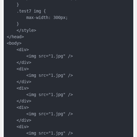
    }     

    .test7 img {

        max-width: 300px;

    }

    </style>

</head> 

<body>

    <div>

        <img src="1.jpg" />

    </div>

    <div>

        <img src="1.jpg" />

    </div>

    <div>

        <img src="1.jpg" />

    </div>

    <div>

        <img src="1.jpg" />

    </div>

    <div>

        <img src="1.jpg" />
