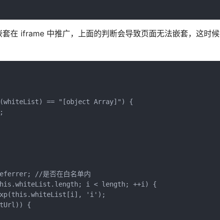
在 iframe 中推广，上面的判断会导致页面无法嵌套，这时
l(whiteList) == "[object Array]") {
;
nt.referrer; //是否在白名单内   
 this.whiteList.length; i < length; ++i) {
egExp(this.whiteList[i], 'i');
entUrl)) {