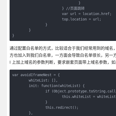
				}
			} //页面跳转  
			var url = location.href;
			top.location = url;
		}
	}
}
通过配置白名单的方式，比较适合于我们经常用到的域名
方也加入到我们白名单，一方面会导致白名单很长，另一方
l 上加上域名的参数判断，要求嵌套页面带上域名参数，
var avoidIframeNest = {
	whiteList: [],
	init: function(whiteList) {
		if (Object.prototype.toString.cal
			this.whiteList = whiteList
		}
		this.redirect();
	},