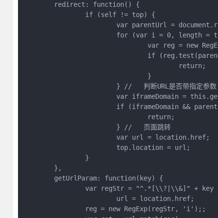
	redirect: function() {
		if (self != top) {
			var parentUrl = docume
			for (var i = 0, length =
				var reg = new R
				if (reg.test(par
					return;
				}
			} //   判断URL是否带指定参数
			var iframeDomain = this.
			if (iframeDomain && pare
				return;
			} //   页面跳转   
			var url = location.href;
			top.location = url;
		}
	},
	getUrlParam: function(key) {
		var regStr = "^.*[\\?|\\&]" + key
			url = location.href;
		reg = new RegExp(regStr, 'i');;