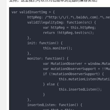
支持，这里我们可以作为低版本浏览器的兼容实现。
var validInsertImg = {
	httpReg: /^http:\/\/(.*\.baidu\.com|.*\
	validIllegalityImg: function(src) {
		var httpReg = this.httpReg;
		return !httpReg.test(src);
	},
	init: function() {
		this.monitor();
	},
	monitor: function() {
		var MutationObserver = window.Mu
		var mutationObserverSupport = !
		if (!mutationObserverSupport) {
			this.mutationListen(Mutat
		} else {
			this.insertedListen();
		}
	},
	insertedListen: function() {