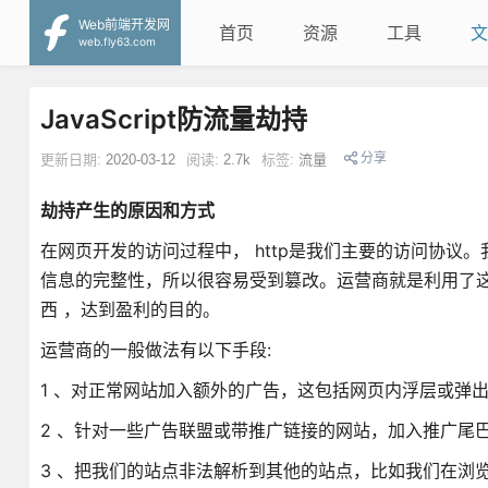
Web前端开发网
首页
资源
工具
文
web.fly63.com
JavaScript防流量劫持
分享
更新日期:
2020-03-12
阅读:
2.7k
标签:
流量
劫持产生的原因和方式
在网页开发的访问过程中， http是我们主要的访问协议
信息的完整性，所以很容易受到篡改。运营商就是利用了这
西 ，达到盈利的目的。
运营商的一般做法有以下手段:
1 、对正常网站加入额外的广告，这包括网页内浮层或弹
2 、针对一些广告联盟或带推广链接的网站，加入推广尾巴
3 、把我们的站点非法解析到其他的站点，比如我们在浏览器输入 http