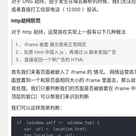
对于 DNS 劫持，由于发生在域名解析的时候，我们无法控制
或者直接打工信部电话（ 12300 ）投诉。
http劫持防范
对于 http 劫持，运营商在实现上一般有以下几种做法
1 、 iframe 嵌套 展示原来正常网页
2 、在原 html 中插入 js ，再通过 js 脚本安插广告
3 、直接返回一个带广告的 HTML
首先我们来看页面被嵌入了 iframe 的 情况。 网络
面放置到一个和原页面相同大小的 iframe 里面去，那么
易处理。我们只要判断我们的页面是否被嵌套在 iframe 中即可
顶层的窗口）可以帮我们来识别判断
我们可以这样简单判断：
 if  (window.self !=  window.top) {   

    var  url =  location.href;

    top.location  =  url;
