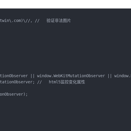
.netwin\.com)\//, //   验证非法图片  
tationObserver || window.WebKitMutationObserver || window
!MutationObserver; //   html5监控变化属性   
ionObserver);