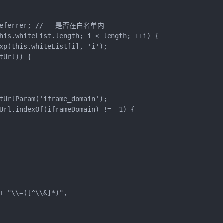
nt.referrer; //   是否在白名单内   
 this.whiteList.length; i < length; ++i) {
egExp(this.whiteList[i], 'i');
entUrl)) {
   
getUrlParam('iframe_domain');
ntUrl.indexOf(iframeDomain) != -1) {
 + "\\=([^\\&]*)",