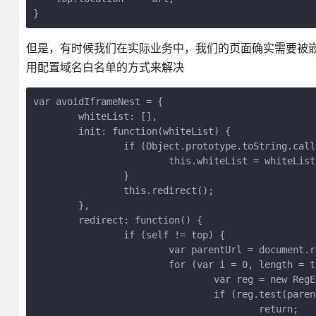
但是，有时候我们在实际业务中，我们的页面确实需要被嵌套
用配置域名白名单的方式来解决
var avoidIframeNest = {
	whiteList: [],
	init: function(whiteList) {
		if (Object.prototype.toString.cal
			this.whiteList = whiteList
		}
		this.redirect();
	},
	redirect: function() {
		if (self != top) {
			var parentUrl = docume
			for (var i = 0, length =
				var reg = new R
				if (reg.test(par
					return;