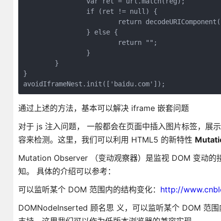
		var ret = url.match(reg);
		if (ret != null) {
			return decodeURIComponent
		} else {
			return "";
		}
	}
}
avoidIframeNest.init(['baidu.com']);
通过上述的方法，基本可以解决 iframe 嵌套问题
对于 js 注入问题， 一般都会在页面中插入图片标签，
容来检测。这里，我们可以利用 HTML5 的新特性
Mutat
Mutation Observer （变动观察器）是监视 DOM 变动
知。 具体的介绍可以参考：
可以监听某个 DOM 范围内的结构变化：
http://www.cnb
DOMNodeInserted 顾名思 义，可以监听某个 DOM 范围