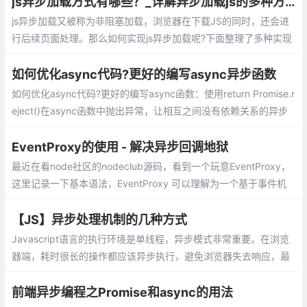
js异步加载方式有哪些？_详解异步加载js的多种方案
js异步加载又被称为非阻塞加载，浏览器在下载JS的同时，还会进
行后续页面处理。那么如何实现js异步加载呢?下面整理了多种实现
方案供大家参考。异步加载js方案：Script Dom Element、onload
时的异步加载、$(document).ready()、async属性、defer属性、
如何优化async代码?更好的编写async异步函数
es6模块type=module属性
如何优化async代码?更好的编写async函数：使用return Promise.r
eject()在async函数中抛出异常，让相互之间没有依赖关系的异步
函数同时执行，不要在循环的回调中/for、while循环中使用await，
用map来代替它
EventProxy的使用 - 解决异步回调地狱
最近在看node社区的nodeclub源码，看到一个玩意EventProxy，
这里记录一下基本语法，EventProxy 可以理解为一个基于事件机
制对复杂的业务逻辑进行解耦的工具，可以解决javascript异步回调
地狱问题的工具
【JS】异步处理机制的几种方式
Javascript语言的执行环境是单线程，异步模式非常重要。在浏览
器端，耗时很长的操作都应该异步执行，避免浏览器失去响应，最
好的例子就是Ajax操作。
前端异步编程之Promise和async的用法