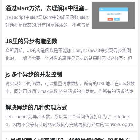
通过alert方法，去理解js中阻塞、局部作用域、同步/异步任务
javascript中alert是Bom中的成员函数,alert
对话框是模态的,具有阻塞性质的，不点击是
不会执行后续代码的。js的阻塞是指在调用
结果返回之前，当前线程会被挂起， 只有在
JS里的异步构造函数
得到结果之后才会继续执行。
众所周知，Js的构造函数是不能加上async/await来实现异步实例
化的，一般当需要一个对象的属性是异步的结果时可以这样写：但
是当我想要在实例化时就调用该属性时就还要调用一次init（）
js 多个异步的并发控制
请实现如下的函数，可以批量请求数据，所有的URL地址在urls参数
中，同时可以通过max参数 控制请求的并发度。当所有的请求结束
后，需要执行callback回调。发请求的函数可以直接使用fetch。
解决异步的几种实现方式
setTimeout为异步函数，所以第二个返回值就打印为了undefine
d，因为不会等待计时器函数执行完成再执行外层的console.log(re
quest())。