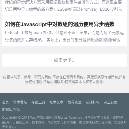
传统的异步解决方案采用回调函数和事件监听的方式，而这里主要
记录两种异步编程的新方案：ES6的新语法Promise；ES2017引入
的async函数；Generator函数（略）
如何在Javascript中对数组的遍历使用异步函数
forEach 函数与 map 相似，但是它不返回结果，而是为每个元素运
行该函数并丢弃结果。 实际上，重要的部分是调用函数的副作用。
例如，将每个元素同步打印到控制台
点击更多...
内容以共享、参考、研究为目的,不存在任何商业目的。其版权属原作者所有,如有
侵权或违规,请与小编联系!情况属实本人将予以删除!
首页
技术导航
在线工具
技术文章
教程资源
前端标签
AI工具集
前端库/框架