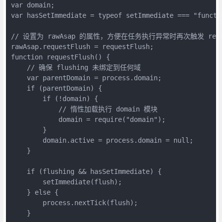
var domain; 

var hasSetImmediate = typeof setImmediate === "functio
// 设置为 rawAsap 的属性，方便在任务执行异常时再次触发 reques
rawAsap.requestFlush = requestFlush;

function requestFlush() {

    // 确保 flushing 未绑定到任何域

    var parentDomain = process.domain;

    if (parentDomain) {

        if (!domain) {

            // 惰性加载执行 domain 模块

            domain = require("domain");

        }

        domain.active = process.domain = null;

    }

    if (flushing && hasSetImmediate) {

        setImmediate(flush);

    } else {

        process.nextTick(flush);

    }
