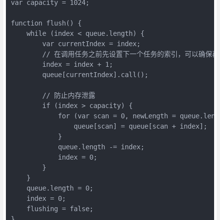
var capacity = 1024;

function flush() {

    while (index < queue.length) {

        var currentIndex = index;

        // 在调用任务之前先设置下一个任务的索引，可以确保再次
        index = index + 1;

        queue[currentIndex].call();

        // 防止内存泄露

        if (index > capacity) {

            for (var scan = 0, newLength = queue.leng
                queue[scan] = queue[scan + index];

            }

            queue.length -= index;

            index = 0;

        }

    }

    queue.length = 0;

    index = 0;

    flushing = false;

}
