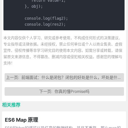
           return value-1;

        }, obj);

        console.log(flag2);

        console.log(res2);
本文内容仅供个人学习、研究或参考使用，不构成任何形式的决策建议、
专业指导或法律依据。未经授权，禁止任何单位或个人以商业售卖、虚假
宣传、侵权传播等非学习研究目的使用本文内容。如需分享或转载，请保
留原文来源信息，不得篡改、删减内容或侵犯相关权益。感谢您的理解与
支持！
上一页:
前端面试：什么是闭包？闭包的好处是什么，坏处是什么？
下一页:
你真的懂Promise吗
相关推荐
ES6 Map 原理
ES6的Map的键可以是任意的数据结构，并且不重复。那么map的