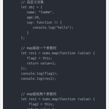
        // 自定义对象

        let obj = {

           name: "TomHe",

           age:20,

           say: function () {

              console.log("hello");

           }

        };

        // map接收一个参数时

        let res1 = nums.map(function (value) {

           flag1 = this;

           return value+1;

        });

        console.log(flag1);

        console.log(res1);

        // map接收两个参数时

        let res2 = nums.map(function (value) {

            flag2 = this;
