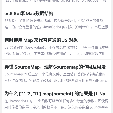
rEach 和 map。(当然还有别的譬如for, for in, for of, reduce, filter,
every, some, ...)
es6 Set和Map数据结构
ES6 提供了新的数据结构 Set。它类似于数组，但是成员的值都是
唯一的，没有重复的值。JavaScript 的对象（Object），本质上是
键值对的集合（Hash 结构），但是传统上只能用字符串当作键。
这给它的使用带来了很大的限制。
何时使用 Map 来代替普通的 JS 对象
JS 普通对象 {key: value} 用于存放结构化数据。但有一件事我觉得
很烦:对象键必须是字符串(或很少使用的 symbol)。如果将数字用
作键会怎样？ 在这种情况下不会有错误：
弄懂 SourceMap，理解Sourcemap的作用及用法
Sourcemap 本质上是一个信息文件，里面储存着代码转换前后的
对应位置信息。它记录了转换压缩后的代码所对应的转换前的源代
码位置，是源代码和生产代码的映射
为什么 [‘1’, ‘7’, ‘11’].map(parseInt) 的结果是 [1, NaN, 3]？
在 Javascript 中，一个函数可以传递任何多个数量的参数，即使调
用时传递的数量与定义时的数量不一致。缺失的参数会以 undefine