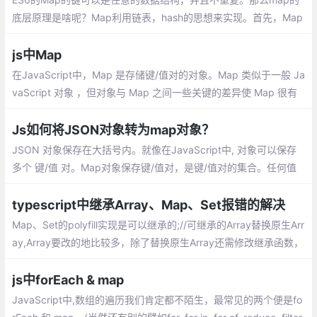
底层原理是啥呢？Map利用链表，hash的思想来实现。首先，Map
可以实现删除，而且删除的数据可以是中间的值。
js中Map
在JavaScript中，Map 是存储键/值对的对象。Map 类似于一般 Ja
vaScript 对象 ，但对象与 Map 之间一些关键的差异使 Map 很有
用。如果你要创建一个存储一些键/值路径的 JavaScript 对象
Js如何将JSON对象转为map对象？
JSON 对象保存在大括号内。就像在JavaScript中, 对象可以保存
多个 键/值 对。Map对象保存键/值对，是键/值对的集合。任何值
(对象或者原始值) 都可以作为一个键或一个值。Object结构提供了
“字符串—值”的对应
typescript中继承Array、Map、Set报错的解决
Map、Set的polyfill实现是可以继承的;//可继承的Array替换原生Arr
ay,Array要改的地比较多，除了替换原生Array还需修改继承函数，
供参考
js中forEach & map
JavaScript中,数组的遍历我们肯定都不陌生，最常见的两个便是fo