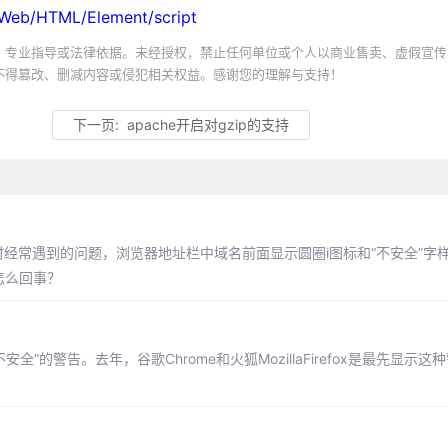
s/Web/HTML/Element/script
、专业指导或法律依据。未经授权，禁止任何单位或个人以商业售卖、虚假宣传
不得篡改、删减内容或侵犯相关权益。感谢您的理解与支持！
下一页:
apache开启对gzip的支持
站时经常遇到的问题，浏览器地址栏中域名前面显示圆圈i图标和“不安全”字
怎么回事？
不安全”的警告。去年，谷歌Chrome和火狐MozillaFirefox是最先显示