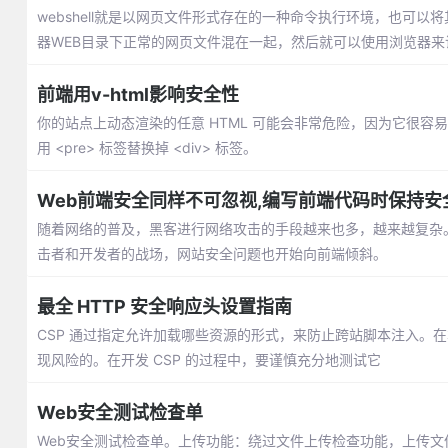
webshell就是以网页文件形式存在的一种命令执行环境，也可
器WEB目录下正常的网页文件混在一起，然后就可以使用浏览器来访
前端用v-html影响安全性
你的站点上动态渲染的任意 HTML 可能会非常危险，因为它很容易
用 <pre> 标签替换掉 <div> 标签。
Web前端安全同样不可忽视,编写前端代码时保持安
随着网络的普及，黑客进行网络攻击的手段越来也多，越来越复杂。前端的H
击者和开发者的战场，网站安全问题也开始向前端倾斜。
最全 HTTP 安全响应头设置指南
CSP 通过指定允许加载哪些资源的形式，来防止跨站脚本注入。
现风险的。在开发 CSP 的过程中，要谨慎充分地测试它
Web安全测试检查单
Web安全测试检查单。上传功能：绕过文件上传检查功能，上传