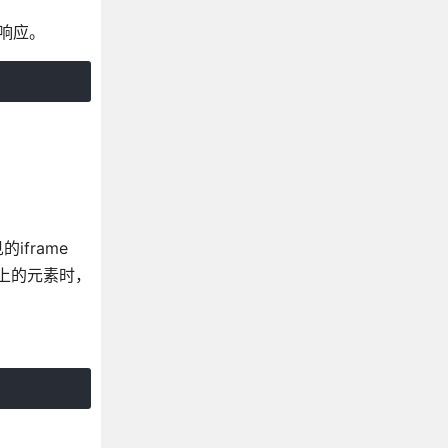
止响应。
frame
A上的元素时，