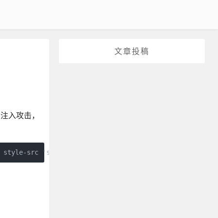
文章投稿
码注入攻击，
 style-src 'self'; connect-src 'self'">