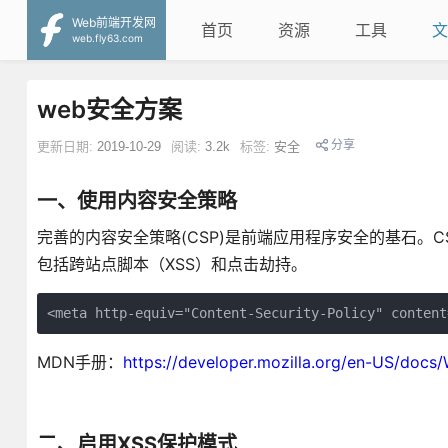
Web前端开发网
首页
资源
工具
文
web.fly63.com
web安全方案
分享
更新日期:
2019-10-29
阅读:
3.2k
标签:
安全
一、使用内容安全策略
完善的内容安全策略(CSP)是前端应用程序安全的基石。
包括跨站点脚本（XSS）和点击劫持。
<meta http-equiv="Content-Security-Policy" content
MDN手册：
https://developer.mozilla.org/en-US/docs
二、启用XSS保护模式