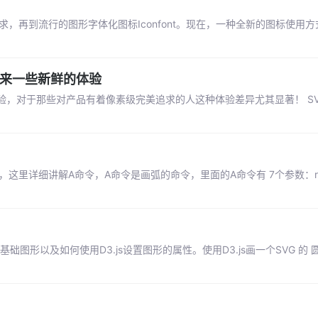
器请求，再到流行的图形字体化图标Iconfont。现在，一种全新的图标使用
带来一些新鲜的体验
，对于那些对产品有着像素级完美追求的人这种体验差异尤其显著！ S
这里详细讲解A命令，A命令是画弧的命令，里面的A命令有 7个参数：rx ry x
形以及如何使用D3.js设置图形的属性。使用D3.js画一个SVG 的 圆 ci