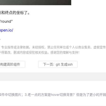
点和终点的坐标了。
ound"
epen.io/
4
、专业指导或法律依据。未经授权，禁止任何单位或个人以商业售卖、虚假宣传
不得篡改、删减内容或侵犯相关权益。感谢您的理解与支持！
e 来构建高阶组件
下一页:
git 生成ssh
over事件中切换图片；3.老一点的方案是hover切换背景？但是为了更小的开销