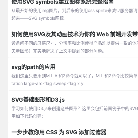
使用SVG symbols建立图标系统完整指南
从最开始的使用img图片，到后来的使用css sprite来减少服务
起来——SVG symbols图标。
如何使用SVG及其动画技术为你的 Web 前端开发
设备间不同的屏幕尺寸、分辨率和比例使得产品难以提供一致的体验
矢量图形）完美地解决了上文中提到的部分问题。
svg的path的应用
我们这里只要用到M L A 和Z命令就可以了，M L 和Z命令比较简单，
tation large-arc-flag sweep-flag x y
SVG基础图形和D3.js
学习如何使用D3.js来创建这些图形？这里会包括前面例子中的SVG基础图
用如下代码创建：
一步步教你用 CSS 为 SVG 添加过滤器