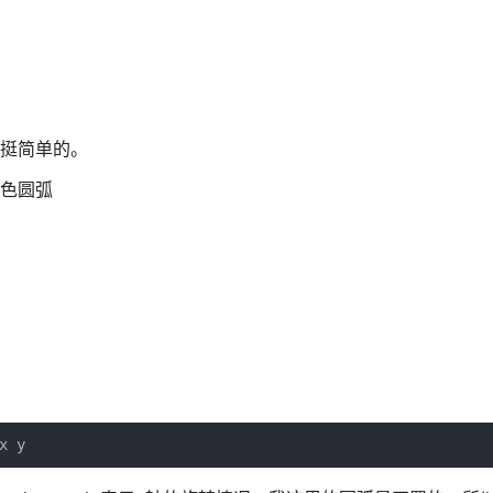
还挺简单的。
实色圆弧
x y