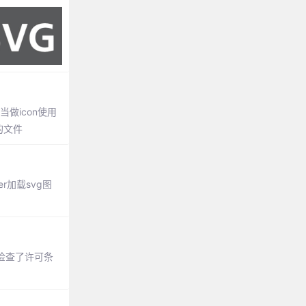
置当做icon使用
下的文件
er加载svg图
检查了许可条