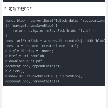
2. 前端下载PDF
const blob = convertBase64ToBlob(data, 'application/p
if (navigator.msSaveBlob) {
    return navigator.msSaveBlob(blob, '1.pdf');
}
const urlFromBlob = window.URL.createObjectURL(blob);
const a = document.createElement('a');
a.style.display = 'none';
a.href = urlFromBlob;
a.download = '1.pdf';
document.body.appendChild(a);
a.click();
window.URL.revokeObjectURL(urlFromBlob);
document.body.removeChild(a)