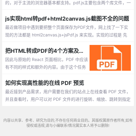
的，对于主流的浏览器基本都支持。pdf.js主要包含两个库文件，一
个pdf.js和一个pdf.worker.js，，一个负责API解析，一个负责核心
解析。
js实现html转pdf+html2canvas.js截图不全的问题
最近做项目中遇到要把整个页面保存为PDF文件，网上找了一下实
现的方法都是 html2canvas.js+jsPdf.js 来实现。实现的过程是 先
用html2canvas.js把html页面转成图片，再用jsPdf.js把图片导出为
pdf。
把HTML转成PDF的4个方案及实现
因此与原始的 React 页面相比，PDF 中应该
有不同的样式和额外的内容。由于这个任务
比用简单的 CSS 规则解决要复杂得多，所
以我们先探讨了可能的实现方法。我们找到
如何实现高性能的在线 PDF 预览
了 3 个主要解决方案。这篇博文将指导你了
最近接到产品需求，用户需要在我们的站点上在线查看 PDF 文件，
解它们的可能性并最终实施。
并且查看时，用户可以对 PDF 文件的进行旋转、缩放、跳转到指定
页码等操作。这个太简单了，随便找找就一堆轮子。
内容以共享、参考、研究为目的,不存在任何商业目的。其版权属原作者所有,如有
侵权或违规,请与小编联系!情况属实本人将予以删除!