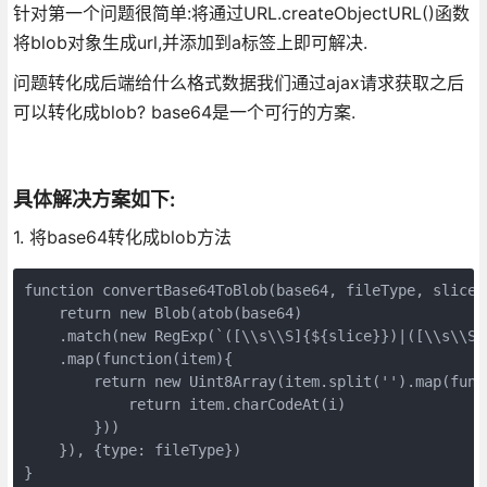
针对第一个问题很简单:将通过URL.createObjectURL()函数
将blob对象生成url,并添加到a标签上即可解决.
问题转化成后端给什么格式数据我们通过ajax请求获取之后
可以转化成blob? base64是一个可行的方案.
具体解决方案如下:
1. 将base64转化成blob方法
function convertBase64ToBlob(base64, fileType, slice)
    return new Blob(atob(base64)
    .match(new RegExp(`([\\s\\S]{${slice}})|([\\s\\S]
    .map(function(item){
        return new Uint8Array(item.split('').map(func
            return item.charCodeAt(i)
        }))
    }), {type: fileType})
}