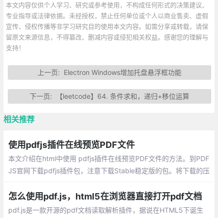
本文内容仅供个人学习、研究或参考使用，不构成任何形式的决策建议、
专业指导或法律依据。未经授权，禁止任何单位或个人以商业售卖、虚假
宣传、侵权传播等非学习研究目的使用本文内容。如需分享或转载，请保
留原文来源信息，不得篡改、删减内容或侵犯相关权益。感谢您的理解与
支持！
上一页:
Electron Windows增加托盘悬浮框功能
下一页:
【leetcode】64. 条件求和，递归+移位运算
相关推荐
使用pdfjs插件在线预览PDF文件
本文介绍在html中使用 pdfjs插件在线预览PDF文件的方法。到PDF
JS官网下载pdfjs插件包，注意下载Stable稳定版的包。将下载的压
缩包解压并放入项目中。在 iframe 标签中使用。
怎么使用pdf.js，html5在浏览器直接打开pdf文档
pdf.js是一款开源的pdf文档读取解析插件，据说在HTML5下诞生