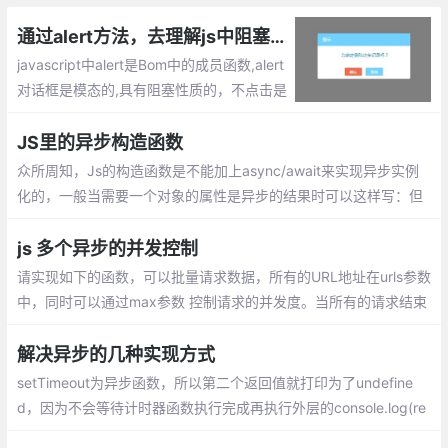
通过alert方法，去理解js中阻塞、局部作用域、同步/异步任务
javascript中alert是Bom中的成员函数,alert
对话框是模态的,具有阻塞性质的，不点击是
不会执行后续代码的。js的阻塞是指在调用
结果返回之前，当前线程会被挂起， 只有在
JS里的异步构造函数
得到结果之后才会继续执行。
众所周知，Js的构造函数是不能加上async/await来实现异步实例
化的，一般当需要一个对象的属性是异步的结果时可以这样写：但
是当我想要在实例化时就调用该属性时就还要调用一次init（）
js 多个异步的并发控制
请实现如下的函数，可以批量请求数据，所有的URL地址在urls参数
中，同时可以通过max参数 控制请求的并发度。当所有的请求结束
后，需要执行callback回调。发请求的函数可以直接使用fetch。
解决异步的几种实现方式
setTimeout为异步函数，所以第二个返回值就打印为了undefine
d，因为不会等待计时器函数执行完成再执行外层的console.log(re
quest())。