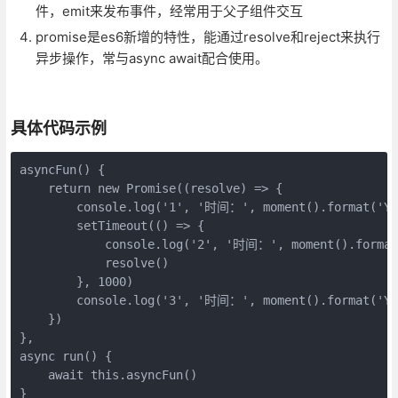
件
，
emit来发布事件，经常用于父子组件交互
promise是es6新增的特性，能通过resolve和reject来执行
异步操作，常与async await配合使用。
具体代码示例
asyncFun() {

    return new Promise((resolve) => {

        console.log('1', '时间：', moment().format('YYY
        setTimeout(() => {

            console.log('2', '时间：', moment().format(
            resolve()

        }, 1000)

        console.log('3', '时间：', moment().format('YYY
    })

},

async run() {

    await this.asyncFun()

}