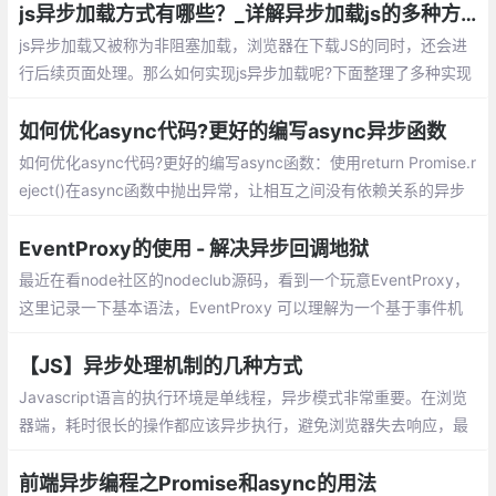
js异步加载方式有哪些？_详解异步加载js的多种方案
js异步加载又被称为非阻塞加载，浏览器在下载JS的同时，还会进
行后续页面处理。那么如何实现js异步加载呢?下面整理了多种实现
方案供大家参考。异步加载js方案：Script Dom Element、onload
时的异步加载、$(document).ready()、async属性、defer属性、
如何优化async代码?更好的编写async异步函数
es6模块type=module属性
如何优化async代码?更好的编写async函数：使用return Promise.r
eject()在async函数中抛出异常，让相互之间没有依赖关系的异步
函数同时执行，不要在循环的回调中/for、while循环中使用await，
用map来代替它
EventProxy的使用 - 解决异步回调地狱
最近在看node社区的nodeclub源码，看到一个玩意EventProxy，
这里记录一下基本语法，EventProxy 可以理解为一个基于事件机
制对复杂的业务逻辑进行解耦的工具，可以解决javascript异步回调
地狱问题的工具
【JS】异步处理机制的几种方式
Javascript语言的执行环境是单线程，异步模式非常重要。在浏览
器端，耗时很长的操作都应该异步执行，避免浏览器失去响应，最
好的例子就是Ajax操作。
前端异步编程之Promise和async的用法