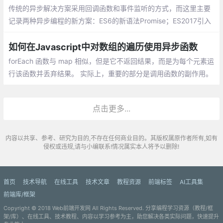
传统的异步解决方案采用回调函数和事件监听的方式，而这里主要
记录两种异步编程的新方案：ES6的新语法Promise；ES2017引入
的async函数；Generator函数（略）
如何在Javascript中对数组的遍历使用异步函数
forEach 函数与 map 相似，但是它不返回结果，而是为每个元素运
行该函数并丢弃结果。 实际上，重要的部分是调用函数的副作用。
例如，将每个元素同步打印到控制台
点击更多...
内容以共享、参考、研究为目的,不存在任何商业目的。其版权属原作者所有,如有
侵权或违规,请与小编联系!情况属实本人将予以删除!
首页
技术导航
在线工具
技术文章
教程资源
前端标签
AI工具集
前端库/框架