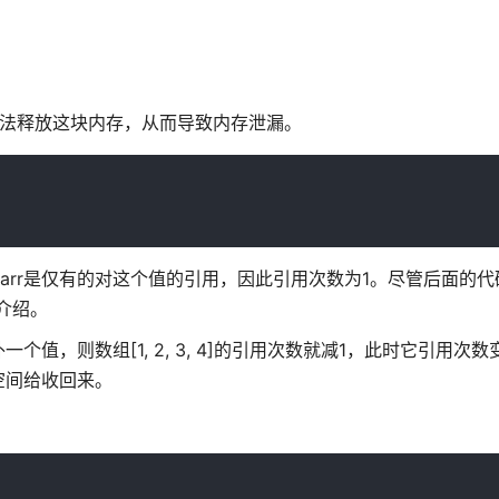
。
无法释放这块内存，从而导致内存泄漏。
。变量arr是仅有的对这个值的引用，因此引用次数为1。尽管后面的代
介绍。
另外一个值，则数组[1, 2, 3, 4]的引用次数就减1，此时它引用次
空间给收回来。