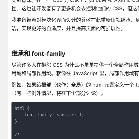
受到青睐。在一些 CSS 方法论里，如 BEM 和 Atomi
性。这也让开发者有了更多机会去控制他们的 CSS，但
我准备带着对模块化界面设计的尊敬在此重新审视继承、层
洁，实现更好的自适应，并且提高页面的可扩展性。
继承和 font-family
尽管许多人在抱怨 CSS 为什么不单单提供一个全局作用
用域和局部作用域。就像在 JavaScript 里，局部作
例如，如果给根部（也作：全局）的 html 元素定义一个 f
（有一些例外情况，将在下个部分讨论）。
html {

    font-family: sans-serif;

}

/*
