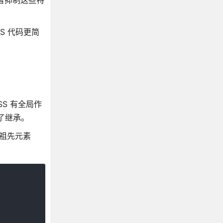
或者抑制这些特
S 代码更简
S 有全局作
助了继承。
有祖先元素