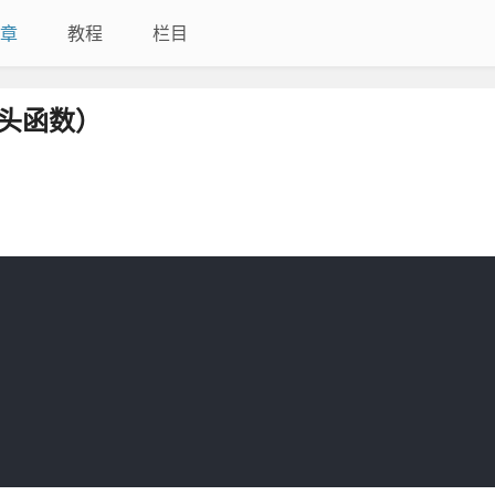
章
教程
栏目
箭头函数）