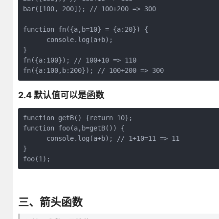
bar([100, 200]); // 100+200 => 300

function fn({a,b=10} = {a:20}) {

      console.log(a+b); 

}

fn({a:100}); // 100+10 => 110

2.4 默认值可以是函数
function getB() {return 10};

function foo(a,b=getB()) {

      console.log(a+b); // 1+10=11 => 11

}

三、箭头函数