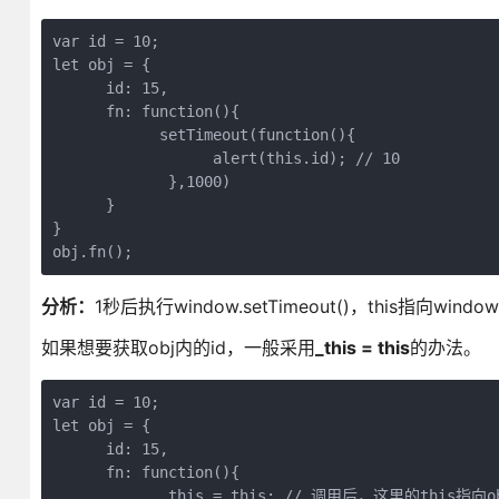
var id = 10;

let obj = {

      id: 15,

      fn: function(){

            setTimeout(function(){

                  alert(this.id); // 10

             },1000)

      }

}

分析：
1秒后执行window.setTimeout()，this指向w
如果想要获取obj内的id，一般采用
_this = this
的办法。
var id = 10;

let obj = {

      id: 15,

      fn: function(){

            _this = this; // 调用后，这里的this指向ob