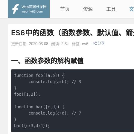
Web前端开发网
首页
资源
工具
文
web.fly63.com
ES6中的函数（函数参数、默认值、
分享
更新日期:
2020-03-08
阅读:
2.3k
标签:
es6
一、函数参数的解构赋值
function foo([a,b]) {

      console.log(a+b); // 3

}

foo([1,2]);

function bar({c,d}) {

      console.log(c+d); // 7

}
