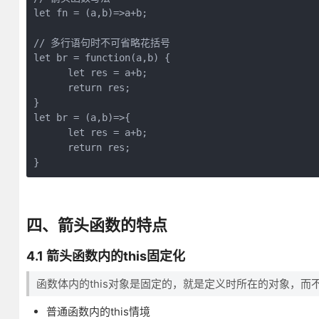
let fn = (a,b)=>a+b;

// 多行语句时不可省略花括号

let br = function(a,b) {

      let res = a+b;

      return res;

}

let br = (a,b)=>{

      let res = a+b;

      return res;

四、箭头函数的特点
4.1 箭头函数内的this固定化
函数体内的this对象是固定的，就是定义时所在的对象，而
普通函数内的this情境