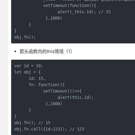
            setTimeout(function(){

                  alert(_this.id); // 15

             },1000)

      }

}

箭头函数内的this情境（1）
var id = 10;

let obj = {

      id: 15,

      fn: function(){

            setTimeout(()=>{

                  alert(this.id); 

             },1000)

      }

}

obj.fn(); // 15
