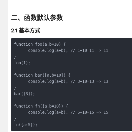
二、函数默认参数
2.1 基本方式
function foo(a,b=10) {

      console.log(a+b); // 1+10=11 => 11

}

foo(1);

function bar([a,b=10]) {

      console.log(a+b); // 3+10=13 => 13

}

bar([3]);

function fn({a,b=10}) {

      console.log(a+b); // 5+10=15 => 15

}
