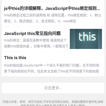
对象、闭包、原型链继承等等，而这其中就包括颇让人费解的this
机制。
js中this的详细解释，JavaScript中this绑定规则【你不知道的JavaScript】
this的绑定过程之前的调用栈 和 调用位置，this绑定规则：1、默认
模式，2、隐式绑定，3、显式绑定，4、new绑定
JavaScript this常见指向问题
this的用法：直接在函数中使用 谁调用这个
函数this就指向谁 ，对象中使用, 一般情况下
指向该对象 ，在构造函数中使用
This is this
this的指向是JavaScript中一个经久不衰的热门问题，在不同的场
景下指向规则也不同，在此本文总结了this在不同场景下的指向规
则以及ES6中新增的箭头函数中this的指向问题
点击更多...
内容以共享、参考、研究为目的,不存在任何商业目的。其版权属原作者所有,如有
侵权或违规,请与小编联系!情况属实本人将予以删除!