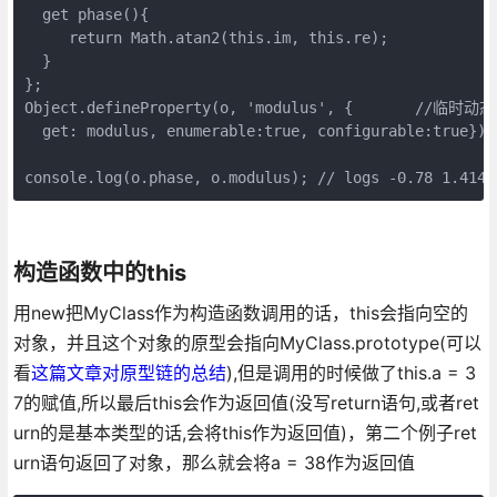
  get phase(){      

     return Math.atan2(this.im, this.re);    

  } 

}; 

Object.defineProperty(o, 'modulus', {       //临时
  get: modulus, enumerable:true, configurable:true}); 
console.log(o.phase, o.modulus); // logs -0.78 1.4142
构造函数中的this
用new把MyClass作为构造函数调用的话，this会指向空的
对象，并且这个对象的原型会指向MyClass.prototype(可以
看
这篇文章对原型链的总结
),但是调用的时候做了this.a = 3
7的赋值,所以最后this会作为返回值(没写return语句,或者ret
urn的是基本类型的话,会将this作为返回值)，第二个例子ret
urn语句返回了对象，那么就会将a = 38作为返回值