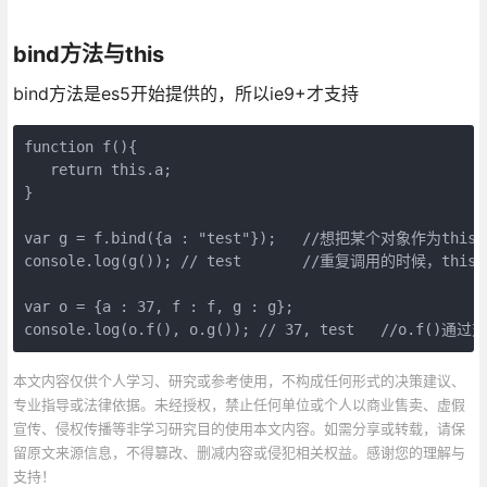
bind方法与this
bind方法是es5开始提供的，所以ie9+才支持
function f(){  

   return this.a;  

} 

var g = f.bind({a : "test"});   //想把某个对象作
console.log(g()); // test       //重复调用
var o = {a : 37, f : f, g : g};  

console.log(o.f(), o.g()); // 37, test 
本文内容仅供个人学习、研究或参考使用，不构成任何形式的决策建议、
专业指导或法律依据。未经授权，禁止任何单位或个人以商业售卖、虚假
宣传、侵权传播等非学习研究目的使用本文内容。如需分享或转载，请保
留原文来源信息，不得篡改、删减内容或侵犯相关权益。感谢您的理解与
支持！