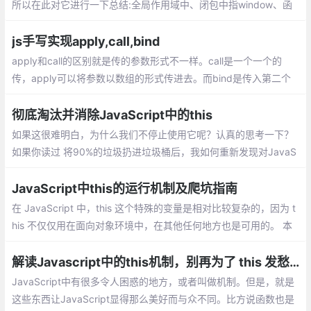
所以在此对它进行一下总结:全局作用域中、闭包中指window、函
数调用模式：谁调用就指谁、构造函数中，this指实例对象、apply/
call改变this的指向、bind改变this指向等
js手写实现apply,call,bind
apply和call的区别就是传的参数形式不一样。call是一个一个的
传，apply可以将参数以数组的形式传进去。而bind是传入第二个
和后面的参数，且绑定this，返回一个转化后的函数。
彻底淘汰并消除JavaScript中的this
如果这很难明白，为什么我们不停止使用它呢？认真的思考一下？
如果你读过 将90%的垃圾扔进垃圾桶后，我如何重新发现对JavaS
cript的爱, 当我说扔掉它时，你不会感到惊讶，this被丢弃了
JavaScript中this的运行机制及爬坑指南
在 JavaScript 中，this 这个特殊的变量是相对比较复杂的，因为 t
his 不仅仅用在面向对象环境中，在其他任何地方也是可用的。 本
篇博文中会解释 this 是如何工作的以及使用中可能导致问题的地
方，最后奉上最佳实践。
解读Javascript中的this机制，别再为了 this 发愁了
JavaScript中有很多令人困惑的地方，或者叫做机制。但是，就是
这些东西让JavaScript显得那么美好而与众不同。比方说函数也是