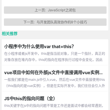
上一页:
JavaScript之闭包
下一页:
与开发团队高效协作的8个小技巧
相关推荐
小程序中为什么使用var that=this？
在小程序或者js开发中，this是指当前对象，只是一个指针，真正的
对象存放在堆内存中，this的指向在程序执行过程中会变化，因此
如果需要在函数中使用全局数据需要合适地将this复制到变量中。
vue项目中如何在外部js文件中直接调用vue实例——比如说this
一般我们都是在main.js中引入vue，然后在vue文件中直接使用this
（this指向的是vue实例），但是在实际开发中，我们往往会引入外
部的js文件使用this，这个this就会指向window，并不是我们期待的
vue实例
JS中this的指向问题（全）
this关键字在js中的指向问题不管是工作还是面试中都会经常遇到，