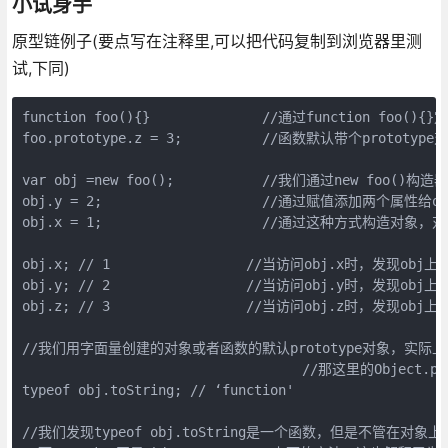
小试身手
原型链例子(要点写在注释里,可以把代码复制到浏览器里测
试,下同)
function foo(){}              //通过function foo(
foo.prototype.z = 3;          //函数默认带个prototype对象
var obj =new foo();           //我们通过new foo
obj.y = 2;                    //通过赋值添加两个属性给obj
obj.x = 1;                    //通过这种方式构造对象
obj.x; // 1                 //当访问obj.x时，发现ob
obj.y; // 2                 //当访问obj.y时，发现ob
obj.z; // 3                 //当访问obj.z时
//我们用字面量创建的对象或者函数的默认prototype对象，实际上它也是
                                   //那这里的Object
typeof obj.toString; // ‘function'  

//我们发现typeof obj.toString是一个函数，但是不管在对象上