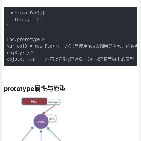
function Foo(){

   this.y = 2;     

}

Foo.prototype.x = 1;

var obj3 = new Foo();  //①当使用new去调用的时候，
obj3.y; //2 

obj3.x; //1    //可以看到y是对象上的，x是原型链上的原型（也就
prototype属性与原型