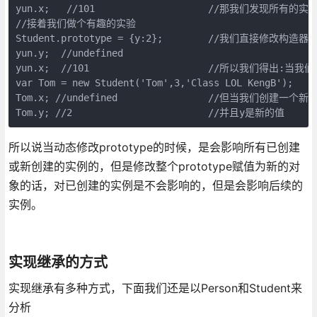
yun.x;   //101                    //那我们发现所有的
//接着我们做个有趣的实验

Student.prototype = {y:2};        //我们直接修改
yun.y;  //undefined               

yun.x;  //101                     //所以我们得出
var Tom = new Student('Tom',3,'Class LOL KengB');  

Tom.x; //undefined                //但当我们创建
Tom.y; //2                        //并且y是新的值
所以说当动态修改prototype的时候，是会影响所有已创建
或新创建的实例的，但是修改整个prototype赋值为新的对
象的话，对已创建的实例是不会影响的，但是会影响后续的
实例。
实现继承的方式
实现继承有多种方式，下面我们还是以Person和Student来
分析