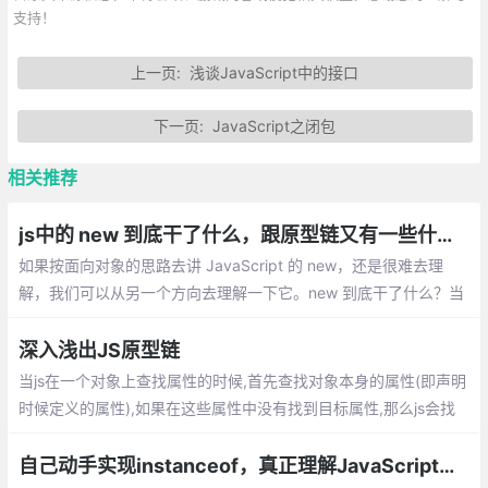
支持！
上一页:
浅谈JavaScript中的接口
下一页:
JavaScript之闭包
相关推荐
js中的 new 到底干了什么，跟原型链又有一些什么联系？
如果按面向对象的思路去讲 JavaScript 的 new，还是很难去理
解，我们可以从另一个方向去理解一下它。new 到底干了什么？当
new People() 的时候创建临时变量 this
深入浅出JS原型链
当js在一个对象上查找属性的时候,首先查找对象本身的属性(即声明
时候定义的属性),如果在这些属性中没有找到目标属性,那么js会找
它的__proto__对象,如果这个对象没有,那么继续找__proto__对象的_
_proto__
自己动手实现instanceof，真正理解JavaScript原型链