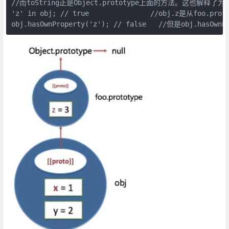
//而toString正是Object.prototype上面的方法。这也解释了
'z' in obj; // true               //obj.z是从foo.p
obj.hasOwnProperty('z'); // false   //但是obj.