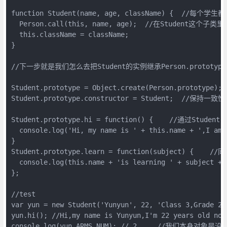
function Student(name, age, className) {  //每个学生
  Person.call(this, name, age);  //在Student这个
  this.className = className;

}

//下一步就是我们怎么去把Student的实例继承Person.prototyp
Student.prototype = Object.create(Person.p
Student.prototype.constructor = Student;  //保持一
Student.prototype.hi = function() {    //通过Stud
  console.log('Hi, my name is ' + this.name + ',I am 
}

Student.prototype.learn = function(subject) {  
  console.log(this.name + 'is learning ' + subject + 
};

//test

var yun = new Student('Yunyun', 22, 'Class 3,Grade 2')
yun.hi(); //Hi,my name is Yunyun,I'm 22 years old now
console.log(yun.ARMS_NUM); // 2     //我们本身