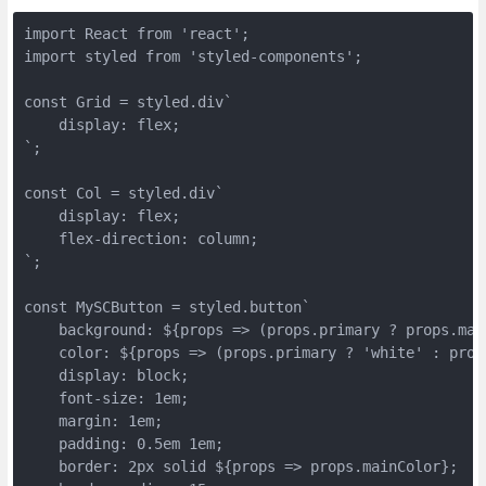
import React from 'react';

import styled from 'styled-components';

const Grid = styled.div`

    display: flex;

`;

const Col = styled.div`

    display: flex;

    flex-direction: column;

`;

const MySCButton = styled.button`

    background: ${props => (props.primary ? props.main
    color: ${props => (props.primary ? 'white' : props
    display: block;

    font-size: 1em;

    margin: 1em;

    padding: 0.5em 1em;

    border: 2px solid ${props => props.mainColor};
