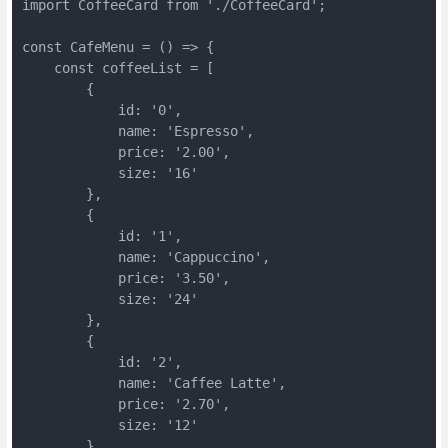
import CoffeeCard from './CoffeeCard';

const CafeMenu = () => {

    const coffeeList = [

        {

            id: '0',

            name: 'Espresso',

            price: '2.00',

            size: '16'

        },

        {

            id: '1',

            name: 'Cappuccino',

            price: '3.50',

            size: '24'

        },

        {

            id: '2',

            name: 'Caffee Latte',

            price: '2.70',

            size: '12'

        }
