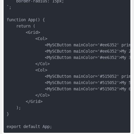
    border-radius: 15px;

`;

function App() {

    return (

        <Grid>

            <Col>

                <MySCButton mainColor='#ee6352' prima
                <MySCButton mainColor='#ee6352'>My 2st
                <MySCButton mainColor='#ee6352'>My 3st
            </Col>

            <Col>

                <MySCButton mainColor='#515052' prima
                <MySCButton mainColor='#515052'>My 5st
                <MySCButton mainColor='#515052'>My 6st
            </Col>

        </Grid>

    );

}

export default App;