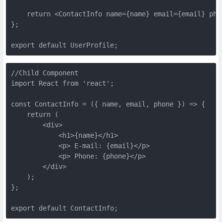
    return <ContactInfo name={name} email={email} phon
};

export default UserProfile;
//Child Component

import React from 'react';

const ContactInfo = ({ name, email, phone }) => {

    return (

        <div>

            <h1>{name}</h1>

            <p> E-mail: {email}</p>

            <p> Phone: {phone}</p>

        </div>

    );

};

export default ContactInfo;