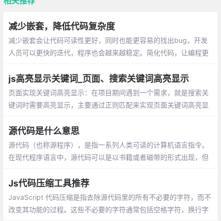
相关推荐
减少嵌套，降低代码复杂度
减少嵌套会让代码可读性更好，同时也能更容易的找出bug，开发
人员可以更快的迭代，程序也会越来越稳定。简化代码，让编程更
轻松！
js高亮显示关键词_页面、搜索关键词高亮显示
页面实现关键词高亮显示：在项目期间遇到一个需求，就是搜索关
键词时需要高亮显示，主要通过正则匹配来实现页面关键词高亮显
示。在搜索结果中高亮显示关键词：有一组关键词数组，在数组中
筛选出符合关键字的内容并将关键字高亮
源代码是什么意思
源代码（也称源程序），是指一系列人类可读的计算机语言指令。
在现代程序语言中，源代码可以是以书籍或者磁带的形式出现，但
最为常用的格式是文本文件，这种典型格式的目的是为了编译出计
算机程序。
Js代码压缩工具推荐
JavaScript 代码压缩是指去除源代码里的所有不必要的字符，而不
改变其功能的过程。这些不必要的字符通常包括空格字符，换行字