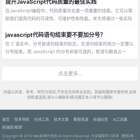
提升JavaScript代码质量的最佳实践
在JavaScript编程中，代码质量优化是一项重要的技能。它可以帮
助我们提高代码的可读性、可维护性和性能。本文将通过一些实际
优化过程中的案例，展示如何通过一些技巧和最佳实践，使我们的
代码更加优雅。
javascript代码语句结束要不要加分号？
在 C 语言中，分号是语句结束的标志，在语句结束的地方一定要以
分号结束。而 JavaScript 的分号却是可选的，若语句都各占一
行，则可以省略分号。avaScript 中的 ASI 机制，允许我们省略分
号。ASI 机制不是说在解析过程中解析器自动把分号添加到代码中
点击更多...
内容以共享、参考、研究为目的,不存在任何商业目的。其版权属原作者所有,如有
侵权或违规,请与小编联系!情况属实本人将予以删除!
首页
技术导航
在线工具
技术文章
教程资源
前端标签
AI工具集
前端库/框架