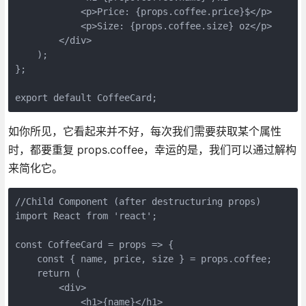
            <p>Price: {props.coffee.price}$</p>

            <p>Size: {props.coffee.size} oz</p>

        </div>

    );

};

export default CoffeeCard;
如你所见，它看起来并不好，每次我们需要获取某个属性
时，都要重复 props.coffee，幸运的是，我们可以通过解构
来简化它。
//Child Component (after destructuring props)

import React from 'react';

const CoffeeCard = props => {

    const { name, price, size } = props.coffee;

    return (

        <div>

            <h1>{name}</h1>
