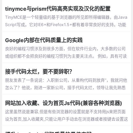
符，注释以及块分隔符等用来增加可读性的代码，但并不需要它来
执行。
tinymce与prism代码高亮实现及汉化的配置
TinyMCE是一个轻量级的基于浏览器的所见即所得编辑器，由Java
Script写成。它对IE6+和Firefox1.5+都有着非常良好的支持。功能
方强大，并且功能配置灵活简单。另一特点是加载速度非常快的。
Google内部在代码质量上的实践
良好的编程习惯涉及到很多方面，但在软件行业内，大多数的公司
或组织都不会把良好的编程习惯列为主要关注点。 例如，具有可读
性和可维护性的代码比编写好的测试代码或使用正确的工具更有意
义，前者的意义在于可以让代码更易于理解和修改。
接手代码太烂，要不要辞职？
朋友发表了一条说说：入职新公司，从重构代码到放弃”，我就问他
怎么了？他说，刚进一家新公司，接手代码太烂，领导让我先熟悉
业务逻辑，然后去修复之前项目中遗留的bug，实在不行就重构
网站加入收藏、设为首页Js代码(兼容各种浏览器)
这里虽然说是兼容,但是有些浏览器的设置就是不支持用js来把页面
设为首页,加入收藏夹,只能让用户手动去在浏览器或者按键去设置这
些功能,这里说的兼容是指当浏览器有这个设置的时候js会有提示