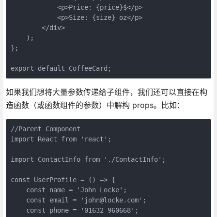
            <p>Price: {price}$</p>

            <p>Size: {size} oz</p>

        </div>

    );

};

export default CoffeeCard;
如果我们想将大量参数传递给子组件，我们还可以直接在构
造函数（或函数组件的参数）中解构 props。比如：
//Parent Component

import React from 'react';

import ContactInfo from './ContactInfo';

const UserProfile = () => {

    const name = 'John Locke';

    const email = 'john@locke.com';

    const phone = '01632 960668';
