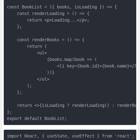
const BookList = ({ books, isLoading }) => {

    const renderLoading = () => {

        return <p>Loading...</p>;

    };

    const renderBooks = () => {

        return (

            <ul>

                {books.map(book => (

                    <li key={book.id}>{book.name}</li>
                ))}

            </ul>

        );

    };

    return <>{isLoading ? renderLoading() : renderBook
};

export default BookList;
import React, { useState, useEffect } from 'react';
