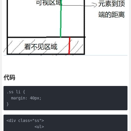
代码
.ss li {

  margin: 40px;

<div class="ss">

            <ul>
