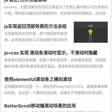
右跳动。
passive，设置该属性的目的主要是为了在阻止事件默认行为导致的
卡顿。等待监听器的执行是耗时的，有些甚至耗时很明显，这样就
会导致页面卡顿。即便监听器是个空函数，也会产生一定的卡顿，
毕竟空函数的执行也会耗时
js实现返回顶部效果的方法总结
当页面特别长的时候，用户想回到页面顶
部，必须得滚动好几次滚动键才能回到顶
部，如果在页面右下角有个返回顶部的按
钮，用户点击一下，就可以回到顶部，对于
js+css 实现 滚动条滑动时显示，不滑动时隐藏
用户来说，是一个比较好的体验。
把原有的滚动条隐藏，创建个新的滚动条，并拓展其宽度，达到隐
藏的效果,而判断滚动条是否滚动，保存原有的滚动条到顶部的距
离，看是否发生改变，做出相应的判断。
使用elementUI滚动条之横向滚动
这里要简单的设置一下，将标签的height设为100%，读者查看效果
的时候，会出现一个横向的滚动条，如果你不想要横向的滚动条，
使用下面css属性设置就可以只显示竖向滚动条。
BetterScroll移动端滚动场景的应用