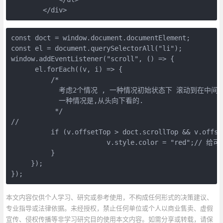
const doct = window.document.documentElement;

const el = document.querySelectorAll("li");

window.addEventListener("scroll", () => {

      el.forEach((v, i) => {

          /*

            考虑2个情况 , 一种情况初始状态下 滚动到在
            一种情况是,从头向下看的.

           */

// 

          if (v.offsetTop > doct.scrollTop && v.offse
                        v.style.color = "red";/
          }

     });

});
本文内容仅供个人学习、研究或参考使用，不构成任何形式的决策建议、
专业指导或法律依据。未经授权，禁止任何单位或个人以商业售卖、虚假
宣传、侵权传播等非学习研究目的使用本文内容。如需分享或转载，请保