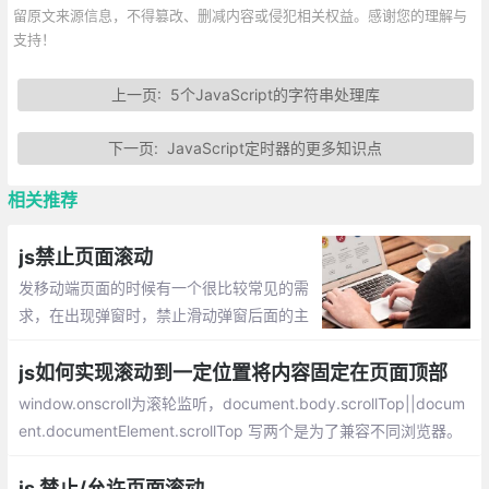
留原文来源信息，不得篡改、删减内容或侵犯相关权益。感谢您的理解与
支持！
上一页:
5个JavaScript的字符串处理库
下一页:
JavaScript定时器的更多知识点
相关推荐
js禁止页面滚动
发移动端页面的时候有一个很比较常见的需
求，在出现弹窗时，禁止滑动弹窗后面的主
体页面。如何实现呢，往下看
js如何实现滚动到一定位置将内容固定在页面顶部
window.onscroll为滚轮监听，document.body.scrollTop||docum
ent.documentElement.scrollTop 写两个是为了兼容不同浏览器。
固定位置的top要设为负值，原因不明，若为0则会跟上方有空隙。
左右位置虽然是0也要设，不然若为不是100%宽度的内容会出现左
js 禁止/允许页面滚动