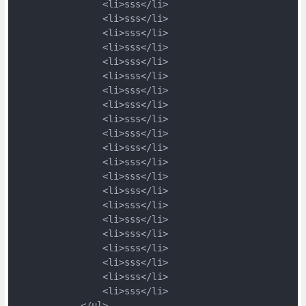
                <li>sss</li>

                <li>sss</li>

                <li>sss</li>

                <li>sss</li>

                <li>sss</li>

                <li>sss</li>

                <li>sss</li>

                <li>sss</li>

                <li>sss</li>

                <li>sss</li>

                <li>sss</li>

                <li>sss</li>

                <li>sss</li>

                <li>sss</li>

                <li>sss</li>

                <li>sss</li>

                <li>sss</li>

                <li>sss</li>

                <li>sss</li>

                <li>sss</li>

                <li>sss</li>

            </ul>
