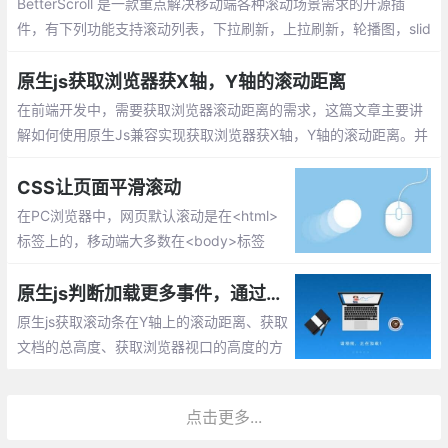
BetterScroll 是一款重点解决移动端各种滚动场景需求的开源插
件，有下列功能支持滚动列表，下拉刷新，上拉刷新，轮播图，slid
er等功能。better-scroll通过使用惯性滚动、边界回弹、滚动条淡入
淡出来确保滚动的流畅。
原生js获取浏览器获X轴，Y轴的滚动距离
在前端开发中，需要获取浏览器滚动距离的需求，这篇文章主要讲
解如何使用原生Js兼容实现获取浏览器获X轴，Y轴的滚动距离。并
延伸扩展下我们一些不知道的js知识，希望对你有所帮助。
CSS让页面平滑滚动
在PC浏览器中，网页默认滚动是在<html>
标签上的，移动端大多数在<body>标签
上，业界浏览器的CSS reset都可以加上这
么一条规则：凡是需要滚动的地方都加一句s
原生js判断加载更多事件，通过获取页面滚动距离、文档总高度、浏览器视口高度
croll-behavior:smooth就好了！
原生js获取滚动条在Y轴上的滚动距离、获取
文档的总高度、获取浏览器视口的高度的方
法实现，用于判断页面加载数据。
点击更多...