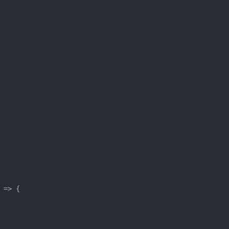
=> {
