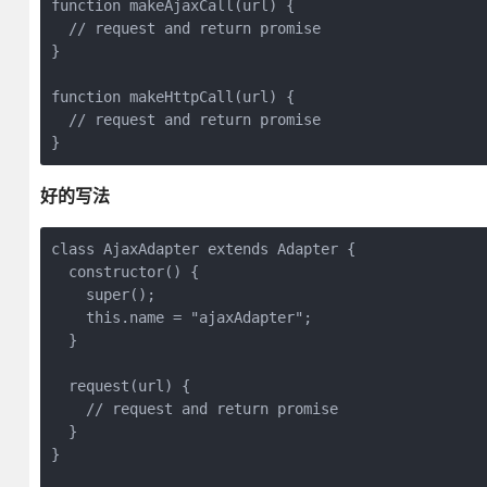
function makeAjaxCall(url) {

  // request and return promise

}

function makeHttpCall(url) {

  // request and return promise

}
好的写法
class AjaxAdapter extends Adapter {

  constructor() {

    super();

    this.name = "ajaxAdapter";

  }

  request(url) {

    // request and return promise

  }

}
