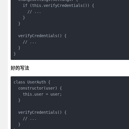
    if (this.verifyCredentials()) {

      // ...

    }

  }

  verifyCredentials() {

    // ...

  }

}
好的写法
class UserAuth {

  constructor(user) {

    this.user = user;

  }

  verifyCredentials() {

    // ...

  }
