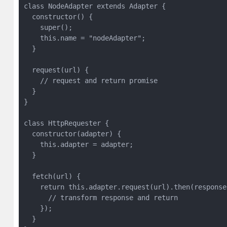
class NodeAdapter extends Adapter {

  constructor() {

    super();

    this.name = "nodeAdapter";

  }

  request(url) {

    // request and return promise

  }

}

class HttpRequester {

  constructor(adapter) {

    this.adapter = adapter;

  }

  fetch(url) {

    return this.adapter.request(url).then(response 
      // transform response and return

    });

  }
