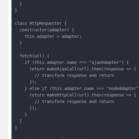
  }

}

class HttpRequester {

  constructor(adapter) {

    this.adapter = adapter;

  }

  fetch(url) {

    if (this.adapter.name === "ajaxAdapter") {

      return makeAjaxCall(url).then(response => {

        // transform response and return

      });

    } else if (this.adapter.name === "nodeAdapter")
      return makeHttpCall(url).then(response => {

        // transform response and return

      });

    }

  }

}
