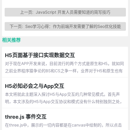
上一页:
JavaScript 开发人员需要知道的简写技巧
下一页:
Seo学习心得：作为前端开发需要了解的Seo优化技能
相关推荐
H5页面基于接口实现数据交互
对于现在APP开发来说，目前流行的两个方式是原生和H5。就如同
之前业界程序猿争论的BS和CS之争一样，业界对于H5和原生也有
不小的争论。对于前者的争论在于PC端，后者在于移动端上体现。
H5必知必会之与App交互
本文将就此主题深入探讨H5与App交互的几种常见模式。首先声
明，本文涉及的H5与App交互协议和模式没有什么特别独到之处，
相反，它们恰恰是在业界既有经验基础上结合项目实际归纳提炼出
来的。
three.js 事件交互
在three.js中，展示的一切内容都是在canvas中绘制的，所以点击