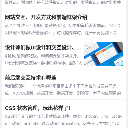
事件点击到物体上是无法获取点击对象的，要获取点击的对象要使
用RayCaster，用于在三维空间中进行鼠标拾取
网站交互、开发方式和前端框架介绍
这个世界唯一不变的可能就是变化，历史的车轮滚滚向前，它不会
因任何人的消极缓慢而停止。时代抛弃你时，连一声再见都不会
说。从最开始的Javascrpit、到后来的Jquery、（ExtJs、EasyU
I、MiniUI）、Bootstrap、Layui
设计师们做UI设计和交互设计、界面设计等一般会去什么网站呢？
明明可靠颜值吃饭，却偏偏要靠才华立身，
UI设计师就是这样一群神奇的物种。面对“大
的同时小一点”、“五彩斑斓黑”、“下班之前给
我”……这些甲方大大刁钻的需求，设计师每
前后端交互技术有哪些
天都在咬牙微笑讨生活。
我们都知道，一个完整的IT项目是由多个不同岗位的成员共同完
成，包含UI规划、前端开发、后端开发、测验等。为了完成项目的
完整性，前后端需求运用技能完成联通。不过，前后端交互技能有
哪些呢？
CSS 状态管理，玩出花样了！
CSS用于交互的方式无非就那么几种：伪类：:hover、:link、:activ
e ...动画：animation过渡动画：transition，这些交互方式组合起