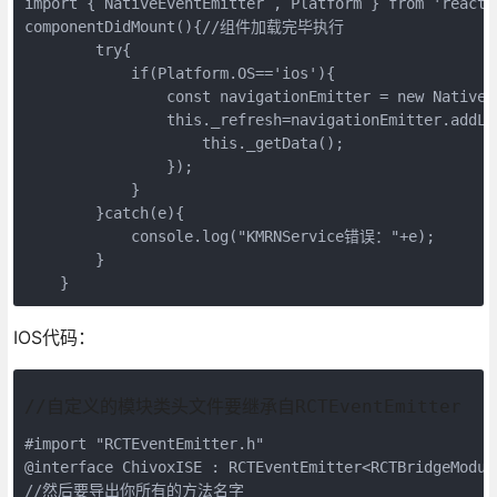
componentDidMount(){//组件加载完毕执行

        try{

            if(Platform.OS=='ios'){

                const navigationEmitter = new NativeE
                this._refresh=navigationEmitter.ad
                    this._getData();

                });

            }

        }catch(e){

            console.log("KMRNService错误："+e);

        }    

    }
IOS代码：
//自定义的模块类头文件要继承自RCTEventEmitter
#import "RCTEventEmitter.h"  

@interface ChivoxISE : RCTEventEmitter<RCTBridgeModule
//然后要导出你所有的方法名字
