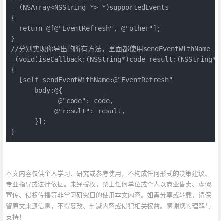
- (NSArray<NSString *> *)supportedEvents  

{  

  return @[@"EventRefresh", @"other"];  

} 

//分别实现你导出的所有方法，里面都使用sendEventWithName 方
-(void)iseCallback:(NSString*)code result:(NSString*) 
{  

  [self sendEventWithName:@"EventRefresh"  

      body:@{  

            @"code": code,  

           @"result": result,  

      }];  

}
本文内容仅供个人学习、研究或参考使用，不构成任何形式的决策建议、
专业指导或法律依据。未经授权，禁止任何单位或个人以商业售卖、虚假
宣传、侵权传播等非学习研究目的使用本文内容。如需分享或转载，请保
留原文来源信息，不得篡改、删减内容或侵犯相关权益。感谢您的理解与
支持！