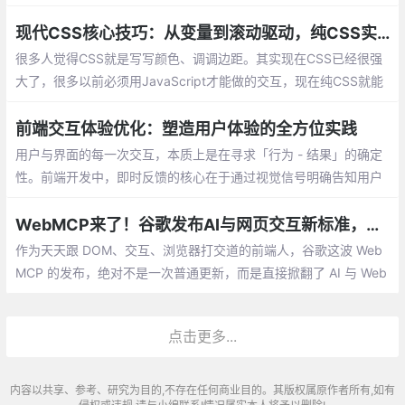
来，真的可以玩出一些花样，例如我们本文的主题，CSS的状态管
理
现代CSS核心技巧：从变量到滚动驱动，纯CSS实现复杂交互
很多人觉得CSS就是写写颜色、调调边距。其实现在CSS已经很强
大了，很多以前必须用JavaScript才能做的交互，现在纯CSS就能
搞定。这篇文章整理了现代CSS里最实用的技巧
前端交互体验优化：塑造用户体验的全方位实践
用户与界面的每一次交互，本质上是在寻求「行为 - 结果」的确定
性。前端开发中，即时反馈的核心在于通过视觉信号明确告知用户
「系统已响应」，避免操作断层导致的焦虑感。
WebMCP来了！谷歌发布AI与网页交互新标准，前端可直接给AI开“后门”
作为天天跟 DOM、交互、浏览器打交道的前端人，谷歌这波 Web
MCP 的发布，绝对不是一次普通更新，而是直接掀翻了 AI 与 Web
交互的底层逻辑。Chrome 团队正式推出 WebMCP（Web模型上下
文协议）
点击更多...
内容以共享、参考、研究为目的,不存在任何商业目的。其版权属原作者所有,如有