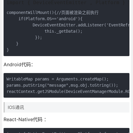
import { DeviceEventEmitter , Platform } f
componentWillMount(){//页面被渲染之前执行

     if(Platform.OS=='android'){

           DeviceEventEmitter.addListener('EventRefr
                this._getData();

            });

    }

}
Android代码：
WritableMap params = Arguments.createMap();  

params.putString("message",msg.obj.toString());  

reactContext.getJSModule(DeviceEventManagerModule.R
IOS通讯
React-Native代码 ：