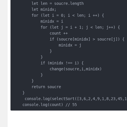
        let len = soucre.length

        let minidx;

        for (let i = 0; i < len; i ++) {

            minidx = i

            for (let j = i + 1; j < len; j++) {

                count ++

                if (soucre[minidx] > soucre[j]) {

                    minidx = j

                }

            }

            if (minidx !== i) {

                change(soucre,i,minidx)

            }

        }

        return soucre

    }

     console.log(selectSort([3,6,2,4,9,1,8,23,45,1
    console.log(count) // 55