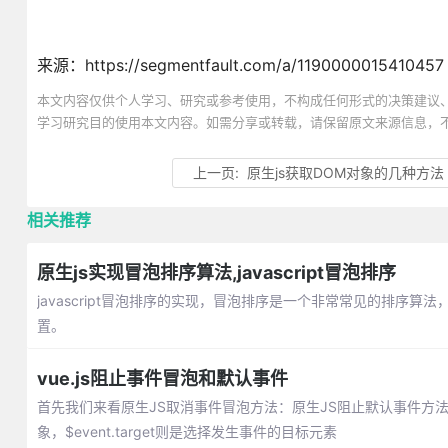
来源：https://segmentfault.com/a/1190000015410457
本文内容仅供个人学习、研究或参考使用，不构成任何形式的决策建议
学习研究目的使用本文内容。如需分享或转载，请保留原文来源信息，
上一页:
原生js获取DOM对象的几种方法
相关推荐
原生js实现冒泡排序算法,javascript冒泡排序
javascript冒泡排序的实现，冒泡排序是一个非常常见的排
置。
vue.js阻止事件冒泡和默认事件
首先我们来看原生JS取消事件冒泡方法：原生JS阻止默认事件方法：而vu
象，$event.target则是选择发生事件的目标元素