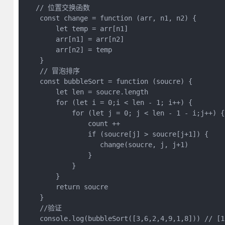
   // 位置交换函数

    const change = function (arr, n1, n2) {

        let temp = arr[n1]

        arr[n1] = arr[n2]

        arr[n2] = temp

    }

    // 冒泡排序

    const bubbleSort = function (soucre) {

        let len = soucre.length

        for (let i = 0;i < len - 1; i++) {

            for (let j = 0; j < len - 1 - i;j++) {

                count ++

                if (soucre[j] > soucre[j+1]) {

                   change(soucre, j, j+1)

                }

            }

        }

        return soucre

    }

    //验证

    console.log(bubbleSort([3,6,2,4,9,1,8])) // [1