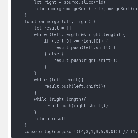
        let right = source.slice(mid)

        return merge(mergeSort(left), mergeSort(rig
    }

    function merge(left, right) {

        let result = []

        while (left.length && right.length) {

            if (left[0] <= right[0]) {

                result.push(left.shift())

            } else {

                result.push(right.shift())

            }

        }

        while (left.length){

            result.push(left.shift())

        }

        while (right.length){

            result.push(right.shift())

        }

        return result

    }

    console.log(mergeSort([4,8,1,3,5,9,6])) // [1,