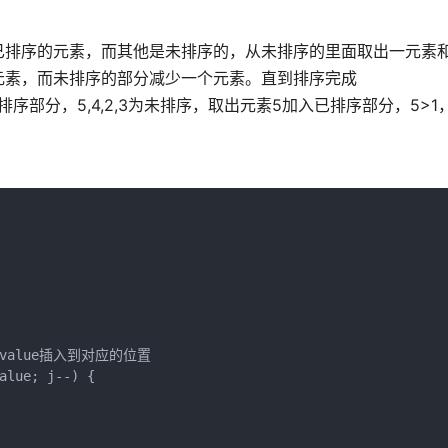
已排序的元素，而其他是未排序的，从未排序的里面取出一元素
元素，而未排序的部分减少一个元素。直到排序完成
素1 是已排序部分，5,4,2,3为未排序，取出元素5加入已排序部分，5>
value插入到对应的位置

alue; j--) {
