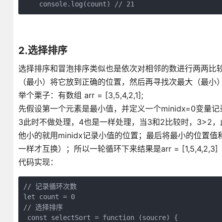
    console.log(count) // 21
2.选择排序
选择排序和冒泡排序类似也是依次对相邻的数进行两两比
（最小）将它放到正确的位置，然后再寻找次最大（最小
举个栗子：有数组 arr = [3,5,4,2,1];
先假设第一个元素是最小值，并定义一个minidx=0变量
3此时不做处理，4也是一样处理，当3和2比较时，3>2，此时
他小的就用minidx记录小值的位置；最后将最小的位置值
一样才互换）；所以一轮循环下来结果是arr = [1,5,4,2,3]
代码实现：
// 记录循环次数

let count = 0

// 选择排序

 const selectSort = function (soucre) {
