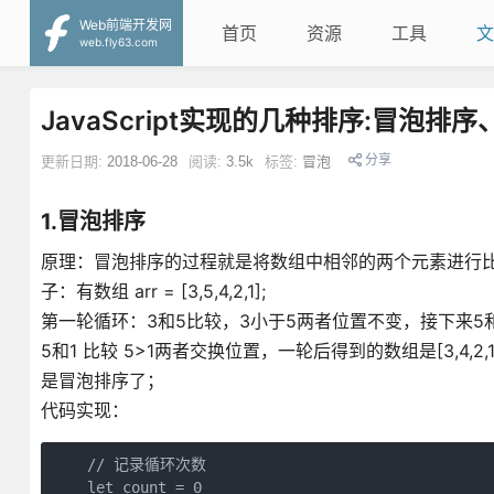
Web前端开发网
首页
资源
工具
文
web.fly63.com
JavaScript实现的几种排序:冒泡
分享
更新日期:
2018-06-28
阅读:
3.5k
标签:
冒泡
1.冒泡排序
原理：冒泡排序的过程就是将数组中相邻的两个元素进行
子：有数组 arr = [3,5,4,2,1];
第一轮循环：3和5比较，3小于5两者位置不变，接下来5
5和1 比较 5>1两者交换位置，一轮后得到的数组是[3,4
是冒泡排序了；
代码实现：
    // 记录循环次数

    let count = 0 
