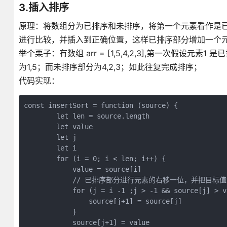
3.插入排序
原理：将数组分为已排序和未排序，将第一个元素看作是
进行比较，并插入到正确位置，这样已排序部分增加一个
举个栗子：有数组 arr = [1,5,4,2,3],第一次假设元
为1,5；而未排序部分为4,2,3；如此往复完成排序；
代码实现：
const insertSort = function (source) {

        let len = source.length

        let value

        let j

        let i

        for (i = 0; i < len; i++) {

            value = source[i]

            // 已排序部分进行元素的右移一位，并把目标值
            for (j = i -1 ;j > -1 && source[j] > v
                source[j+1] = source[j]

            }

            source[j+1] = value
