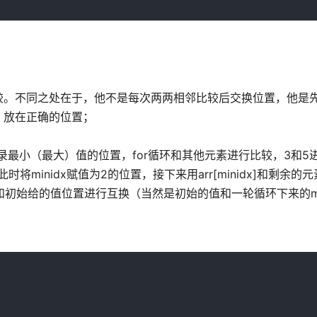
较。不同之处在于，他不是每次两两相邻比较后交换位置，他是
）放在正确的位置；
记录最小（最大）值的位置，for循环和其他元素进行比较，3和5
将minidx赋值为2的位置，接下来用arr[minidx]和剩余的
和初始给的值位置进行互换（当然是初始的值和一轮循环下来的mi