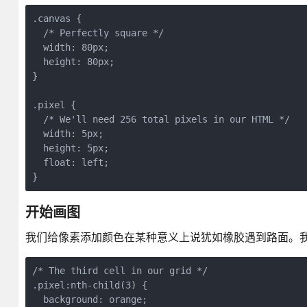
.canvas {

  /* Perfectly square */

  width: 80px;

  height: 80px;

}

.pixel {

  /* We'll need 256 total pixels in our HTML */

  width: 5px;

  height: 5px;

  float: left;

}
开始画图
我们给像素添加颜色在某种意义上说犹如橡胶遇到路面。我们可以
/* The third cell in our grid */

.pixel:nth-child(3) {

  background: orange;
