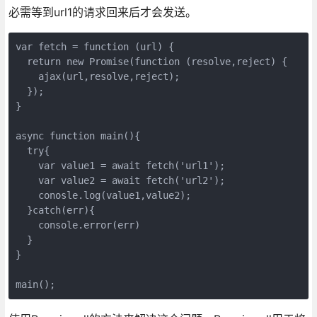
必需等到url1的请求回来后才会发送。
var fetch = function (url) {

  return new Promise(function (resolve,reject) {

    ajax(url,resolve,reject);

  });

}

async function main(){

  try{

    var value1 = await fetch('url1');

    var value2 = await fetch('url2');

    conosle.log(value1,value2);

  }catch(err){

    console.error(err)

  }

}

main();