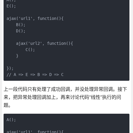
E();

ajax('url1', function(){

    B();

    D();

    ajax('url2', function(){

        C();

    }

});

// A => E => B => D => C
上一段代码只有处理了成功回调，并没处理异常回调。接下
来，把异常处理回调加上，再来讨论代码“线性”执行的问
题。
A();

ajax('url1', function(){
