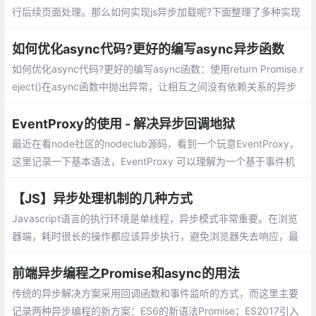
行后续页面处理。那么如何实现js异步加载呢?下面整理了多种实现
方案供大家参考。异步加载js方案：Script Dom Element、onload
时的异步加载、$(document).ready()、async属性、defer属性、
如何优化async代码?更好的编写async异步函数
es6模块type=module属性
如何优化async代码?更好的编写async函数：使用return Promise.r
eject()在async函数中抛出异常，让相互之间没有依赖关系的异步
函数同时执行，不要在循环的回调中/for、while循环中使用await，
用map来代替它
EventProxy的使用 - 解决异步回调地狱
最近在看node社区的nodeclub源码，看到一个玩意EventProxy，
这里记录一下基本语法，EventProxy 可以理解为一个基于事件机
制对复杂的业务逻辑进行解耦的工具，可以解决javascript异步回调
地狱问题的工具
【JS】异步处理机制的几种方式
Javascript语言的执行环境是单线程，异步模式非常重要。在浏览
器端，耗时很长的操作都应该异步执行，避免浏览器失去响应，最
好的例子就是Ajax操作。
前端异步编程之Promise和async的用法
传统的异步解决方案采用回调函数和事件监听的方式，而这里主要
记录两种异步编程的新方案：ES6的新语法Promise；ES2017引入