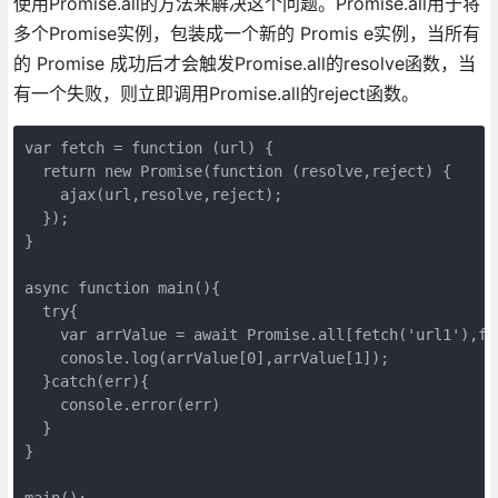
使用Promise.all的方法来解决这个问题。Promise.all用于将
多个Promise实例，包装成一个新的 Promis e实例，当所有
的 Promise 成功后才会触发Promise.all的resolve函数，当
有一个失败，则立即调用Promise.all的reject函数。
var fetch = function (url) {

  return new Promise(function (resolve,reject) {

    ajax(url,resolve,reject);

  });

}

async function main(){

  try{

    var arrValue = await Promise.all[fetch('url1'),fet
    conosle.log(arrValue[0],arrValue[1]);

  }catch(err){

    console.error(err)

  }

}

main();