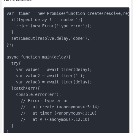
var  timer = new Promise(function create(resolve,rejec
  if(typeof delay !== 'number'){

    reject(new Error('type error'));

  }

  setTimeout(resolve,delay,'done');

});

async function main(delay){

  try{

    var value1 = await timer(delay);

    var value2 = await timer('');

    var value3 = await timer(delay);

  }catch(err){

    console.error(err);

      // Error: type error

      //   at create (<anonymous>:5:14)

      //   at timer (<anonymous>:3:10)

      //   at A (<anonymous>:12:10)

  }

}
