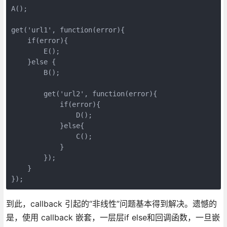
A();

get('url1', function(error){

    if(error){

        E();

    }else {

        B();

        get('url2', function(error){

            if(error){

                D();

            }else{

                C();

            }

        });

    }

});
到此，callback 引起的“非线性”问题基本得到解决。遗憾的
是，使用 callback 嵌套，一层层if else和回调函数，一旦嵌