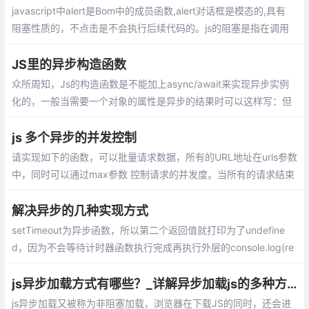
javascript中alert是Bom中的成员函数,alert
对话框是模态的,具有阻塞性质的，不点击是
不会执行后续代码的。js的阻塞是指在调用
结果返回之前，当前线程会被挂起， 只有在
JS里的异步构造函数
得到结果之后才会继续执行。
众所周知，Js的构造函数是不能加上async/await来实现异步实例
化的，一般当需要一个对象的属性是异步的结果时可以这样写：但
是当我想要在实例化时就调用该属性时就还要调用一次init（）
js 多个异步的并发控制
请实现如下的函数，可以批量请求数据，所有的URL地址在urls参数
中，同时可以通过max参数 控制请求的并发度。当所有的请求结束
后，需要执行callback回调。发请求的函数可以直接使用fetch。
解决异步的几种实现方式
setTimeout为异步函数，所以第二个返回值就打印为了undefine
d，因为不会等待计时器函数执行完成再执行外层的console.log(re
quest())。
js异步加载方式有哪些？_详解异步加载js的多种方案
js异步加载又被称为非阻塞加载，浏览器在下载JS的同时，还会进