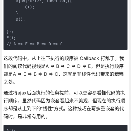
    ajax('url2', function(){

        C();

    }

    D();

});

E();

// A => E => B => D => C
这段代码中，从上往下执行的顺序被 Callback 打乱了。我
们的阅读代码视线是A => B => C => D => E，但是执行顺序
却是A => E => B => D => C，这就是非线性代码带来的糟糕
之处。
通过将ajax后面执行的任务提前，可以更容易看懂代码的执
行顺序。虽然代码因为嵌套看起来不美观，但现在的执行顺
序却是从上到下的“线性”方式。这种技巧在写多重嵌套的代
码时，是非常有用的。
A();
