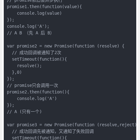
promise1.then(function(value){

    console.log(value)

});

console.log('A');

// A B （先 A 后 B）

var promise2 = new Promise(function (resolve) {

  // 成功回调被通知了2次

  setTimeout(function(){

    resolve();

  },0)

});

// promise只会调用一次

promise2.then(function(){

    console.log('A')

});

// A (只有一个)

var promise3 = new Promise(function (resolve,reject) {
  // 成功回调先被通知，又通知了失败回调

  setTimeout(function(){
