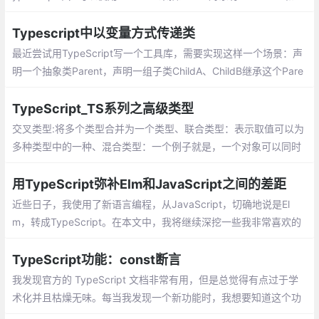
tName两个属性，TypeScript支持JavaScript的新功能，其中很重
要的一个功能就是基于类的面向对象编程
Typescript中以变量方式传递类
最近尝试用TypeScript写一个工具库，需要实现这样一个场景：声
明一个抽象类Parent，声明一组子类ChildA、ChildB继承这个Pare
nt，实现它的抽象方法
TypeScript_TS系列之高级类型
交叉类型:将多个类型合并为一个类型、联合类型：表示取值可以为
多种类型中的一种、混合类型：一个例子就是，一个对象可以同时
做为函数和对象使用，并带有额外的属性、类型断言：可以用来手
动指定一个值的类型
用TypeScript弥补Elm和JavaScript之间的差距
近些日子，我使用了新语言编程，从JavaScript，切确地说是El
m，转成TypeScript。在本文中，我将继续深挖一些我非常喜欢的
TypeScript特性。
TypeScript功能：const断言
我发现官方的 TypeScript 文档非常有用，但是总觉得有点过于学
术化并且枯燥无味。每当我发现一个新功能时，我想要知道这个功
能究竟能够解决什么问题而不是长篇大论