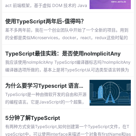
act 前端框架，基于虚拟 DOM 技术的 Java
Script(TypeScript) 库。它基于React标
准，提供了与 React 16 一致的使用方式与
使用TypeScript两年后-值得吗？
API。
差不多两年前，我在一个创业团队中开始了一个全新的项目。用到
的全都是类似Microservices，docker，react，redux这些时髦的
东西。我在前端技术方面积累了一些类似的经验
TypeScript最佳实践：是否使用noImplicitAny
我应该使用noImplicitAny TypeScript编译器标志吗?noImplicitAny
编译器选项所做的，基本上是将TypeScript从可选类型语言转换为
强制类型检验语言。这使得TypeScript离JavaScript的超集稍微远
了一些，因为简单的：
为什么要学习Typescript 语言呢?Typescript 开发环境安装
TypeScript是一种由微软开发的自由和开源
的编程语言。它是JavaScript的一个超集，
TypeScript是JavaScript类型的超集，它可
以编译成纯JavaScript。TypeScript可以在
5分钟了解TypeScript
任何浏览器、任何计算机和任何操作系统上
有两种方式安装TypeScript,如何创建第一个TypeScript文件，在T
运行，并且是开源的。
ypeScript中，可以使用interface来描述一个对象有firstName和las