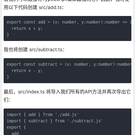
用以下代码创建 src/add.ts：
export const add = (x: number, y:number):number => {

  return x + y;

}
我也将创建 src/subtract.ts：
export const subtract = (x: number, y:number):number =
  return x - y;

}
最后，src/index.ts 将导入我们所有的API方法并再次导出它
们：
import { add } from './add.js'

import { subtract } from './subtract.js'

export {

  add,
