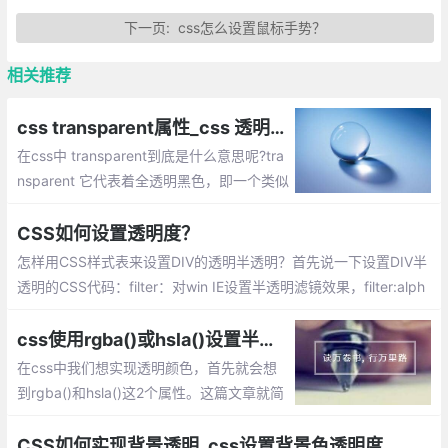
下一页:
css怎么设置鼠标手势？
相关推荐
css transparent属性_css 透明颜色transparent的使用
在css中 transparent到底是什么意思呢?tra
nsparent 它代表着全透明黑色，即一个类似
rgba(0,0,0,0)这样的值。例如在css属性中
定义：background:transparent，意思就代
CSS如何设置透明度？
表背景透明。
怎样用CSS样式表来设置DIV的透明半透明？首先说一下设置DIV半
透明的CSS代码：filter：对win IE设置半透明滤镜效果，filter:alph
a(Opacity=80)代表该对象80%半透明，火狐浏览器不认。
css使用rgba()或hsla()设置半透明或完全透明边框border
在css中我们想实现透明颜色，首先就会想
到rgba()和hsla()这2个属性。这篇文章就简
单介绍下使用这2种方式来实现半透明边
框。
CSS如何实现背景透明_css设置背景色透明度