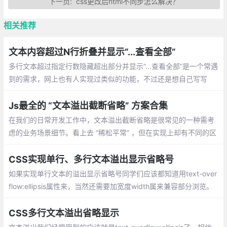
下一页:
css更改后html不同步怎么解决？
相关推荐
文本内容超过N行折叠并显示“...查看全部”
多行文本超过指定行数隐藏超出部分并显示“...查看全部”是一个常遇
到的需求，网上也有人实现过类似的功能，不过还是想自己写写
看，于是就写了一个Vue的组件，本文简单介绍一下实现思路。
Js最全的 “文本溢出截断省略” 方案合集
在我们的日常开发工作中，文本溢出截断省略是很常见的一种需考
虑的业务场景细节。看上去 “稀松平常” ，但在实现上却有不同的区
分，是单行截断还是多行截断？多行的截断判断是基于行数还是基
于高度？这些问题之下，都有哪些实现方案？
CSS实现单行、多行文本溢出显示省略号
如果实现单行文本的溢出显示省略号同学们应该都知道用text-over
flow:ellipsis属性来，当然还需要加宽度width属来兼容部分浏览。
但是这个属性只支持单行文本的溢出显示省略号，如果我们要实现
多行文本溢出显示省略号呢。
CSS多行文本溢出省略显示