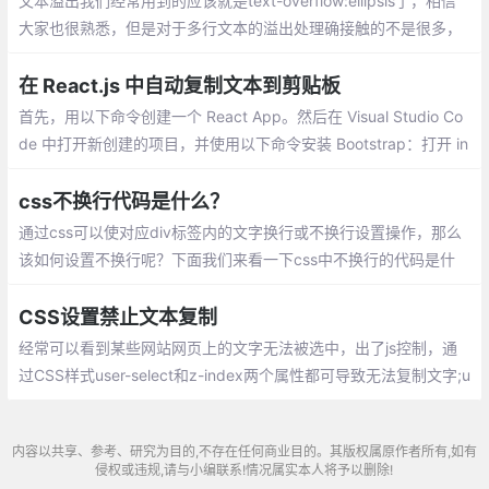
文本溢出我们经常用到的应该就是text-overflow:ellipsis了，相信
大家也很熟悉，但是对于多行文本的溢出处理确接触的不是很多，
最近在公司群里面有同事问到，并且自己也遇到过这个问题，所以
专门研究过这个问题。
在 React.js 中自动复制文本到剪贴板
首先，用以下命令创建一个 React App。然后在 Visual Studio Co
de 中打开新创建的项目，并使用以下命令安装 Bootstrap：打开 in
dex.js 文件并导入Bootstrap。
css不换行代码是什么？
通过css可以使对应div标签内的文字换行或不换行设置操作，那么
该如何设置不换行呢？下面我们来看一下css中不换行的代码是什
么？
CSS设置禁止文本复制
经常可以看到某些网站网页上的文字无法被选中，出了js控制，通
过CSS样式user-select和z-index两个属性都可导致无法复制文字;u
ser-selectuser-select
内容以共享、参考、研究为目的,不存在任何商业目的。其版权属原作者所有,如有
侵权或违规,请与小编联系!情况属实本人将予以删除!