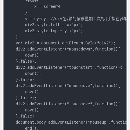
        }else{

            x = screenW;

        }

        y = dy+ny; //div在y轴的偏移量加上鼠标|手指在y轴
        div2.style.left = x+"px";

        div2.style.top = y +"px";

    }

    var div2 = document.getElementById("div2");

    div2.addEventListener("mousedown",function(){

        down();

    },false);

    div2.addEventListener("touchstart",function(){

        down();

    },false)

    div2.addEventListener("mousemove",function(){

        move();

    },false);

    div2.addEventListener("touchmove",function(){

        move();

    },false)

    document.body.addEventListener("mouseup",function(
        end();
