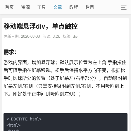
首页
资源
工具
文章
教程
栏目
移动端悬浮div，单点触控
更新日期:
2020-03-08
阅读:
3.2k
标签:
div
需求：
游戏内界面，增加悬浮球；默认展示位置为左上角.手指按住
后可随手指在屏幕移动。松手后保持水平方向不变，根据松
手时圆球所处的位置（处于屏幕左/右半部分），自动吸附到
屏幕左侧/右侧（只需支持吸附到左侧/右侧，不用吸附到上
下。刚好处于正中间则吸附到左侧）；
<!DOCTYPE html>

<html>
