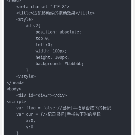
<head>

    <meta charset="UTF-8">

    <title>适配移动端的拖动效果</title>

    <style>

        #div2{

            position: absolute;

            top:0;

            left:0;

            width: 100px;

            height: 100px;

            background: #bbbbbb;

        }

    </style>

</head>

<body>

    <div id="div2"></div>

<script>

    var flag = false;//鼠标|手指是否按下的标记

    var cur = {//记录鼠标|手指按下时的坐标

        x:0,

        y:0

    }
