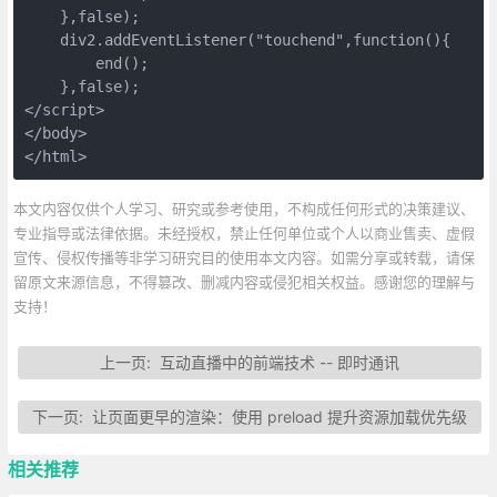
    },false);

    div2.addEventListener("touchend",function(){

        end();

    },false);

</script>

</body>

</html>
本文内容仅供个人学习、研究或参考使用，不构成任何形式的决策建议、
专业指导或法律依据。未经授权，禁止任何单位或个人以商业售卖、虚假
宣传、侵权传播等非学习研究目的使用本文内容。如需分享或转载，请保
留原文来源信息，不得篡改、删减内容或侵犯相关权益。感谢您的理解与
支持！
上一页:
互动直播中的前端技术 -- 即时通讯
下一页:
让页面更早的渲染：使用 preload 提升资源加载优先级
相关推荐