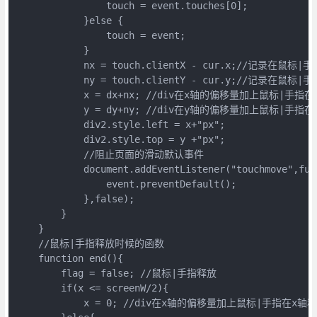
                touch = event.touches[0];

            }else {

                touch = event;

            }

            nx = touch.clientX - cur.x;//记录在鼠标
            ny = touch.clientY - cur.y;//记录在鼠标
            x = dx+nx; //div在x轴的偏移量加上鼠标|手指
            y = dy+ny; //div在y轴的偏移量加上鼠标|手指
            div2.style.left = x+"px";

            div2.style.top = y +"px";

            //阻止页面的滑动默认事件

            document.addEventListener("touchmove",func
                event.preventDefault();

            },false);

        }

    }

    //鼠标|手指释放时候的函数

    function end(){

        flag = false; //鼠标|手指释放

        if(x <= screenW/2){

            x = 0; //div在x轴的偏移量加上鼠标|手指在x轴移动