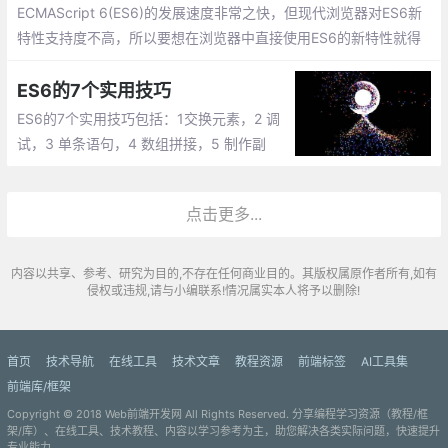
ECMAScript 6(ES6)的发展速度非常之快，但现代浏览器对ES6新
特性支持度不高，所以要想在浏览器中直接使用ES6的新特性就得
借助别的工具来实现。Babel是一个广泛使用的转码器，babel可以
将ES6代码完美地转换为ES5代码
ES6的7个实用技巧
ES6的7个实用技巧包括：1交换元素，2 调
试，3 单条语句，4 数组拼接，5 制作副
本，6 命名参数，7 Async/Await结合数组解
构
点击更多...
内容以共享、参考、研究为目的,不存在任何商业目的。其版权属原作者所有,如有
侵权或违规,请与小编联系!情况属实本人将予以删除!
首页
技术导航
在线工具
技术文章
教程资源
前端标签
AI工具集
前端库/框架