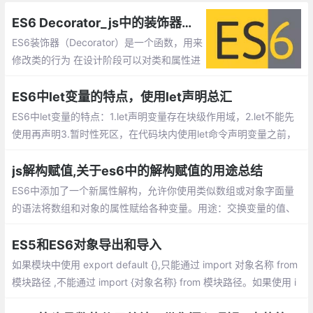
ES6 Decorator_js中的装饰器函数
ES6装饰器（Decorator）是一个函数，用来
修改类的行为 在设计阶段可以对类和属性进
行注释和修改。从本质上上讲，装饰器的最
大作用是修改预定义好的逻辑，或者给各种
ES6中let变量的特点，使用let声明总汇
结构添加一些元数据。
ES6中let变量的特点：1.let声明变量存在块级作用域，2.let不能先
使用再声明3.暂时性死区，在代码块内使用let命令声明变量之前，
该变量都是不可用的，4.不允许重复声明
js解构赋值,关于es6中的解构赋值的用途总结
ES6中添加了一个新属性解构，允许你使用类似数组或对象字面量
的语法将数组和对象的属性赋给各种变量。用途：交换变量的值、
从函数返回多个值、函数参数的定义、提取JSON数据、函数参数
的默认值...
ES5和ES6对象导出和导入
如果模块中使用 export default {},只能通过 import 对象名称 from
模块路径 ,不能通过 import {对象名称} from 模块路径。如果使用 i
mport {对象名称} from 模块路径 导出具体某个对象或者方法名称