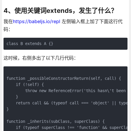
4、使用关键词extends，发生了什么？
我在
https://babeljs.io/repl
左侧输入框上加了下面这行代
码：
class B extends A {}
这时候，右侧多出了以下几行代码：
function _possibleConstructorReturn(self, call) {

    if (!self) {

        throw new ReferenceError('this hasn\'t been i
    }

    return call && (typeof call === 'object' || typeo
}

function _inherits(subClass, superClass) {

    if (typeof superClass !== 'function' && superClass