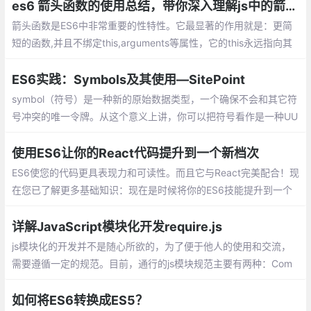
es6 箭头函数的使用总结，带你深入理解js中的箭头函数
箭头函数是ES6中非常重要的性特性。它最显著的作用就是：更简
短的函数,并且不绑定this,arguments等属性，它的this永远指向其
上下文的 this。它最适合用于非方法函数，并且它们不能用作构造
函数。
ES6实践：Symbols及其使用—SitePoint
symbol（符号）是一种新的原始数据类型，一个确保不会和其它符
号冲突的唯一令牌。从这个意义上讲，你可以把符号看作是一种UU
ID（通用唯一识别码）。 让我们看看符号是如何工作的，以及我们
能用它做些什么。
使用ES6让你的React代码提升到一个新档次
ES6使您的代码更具表现力和可读性。而且它与React完美配合！现
在您已了解更多基础知识：现在是时候将你的ES6技能提升到一个
新的水平！嵌套props解构、 传下所有props、props解构、作为参
数的函数、列表解构
详解JavaScript模块化开发require.js
js模块化的开发并不是随心所欲的，为了便于他人的使用和交流，
需要遵循一定的规范。目前，通行的js模块规范主要有两种：Com
monJS和AMD
如何将ES6转换成ES5？