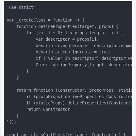
'use strict';

var _createClass = function () {

    function defineProperties(target, props) {

        for (var i = 0; i < props.length; i++) {

            var descriptor = props[i];

            descriptor.enumerable = descriptor.enumera
            descriptor.configurable = true;

            if ('value' in descriptor) descriptor.writ
            Object.defineProperty(target, descriptor.k
        }

    }

    return function (Constructor, protoProps, staticPr
        if (protoProps) defineProperties(Constructor.
        if (staticProps) defineProperties(Constructor,
        return Constructor;

    };

}();

function _classCallCheck(instance, Constructor) {
