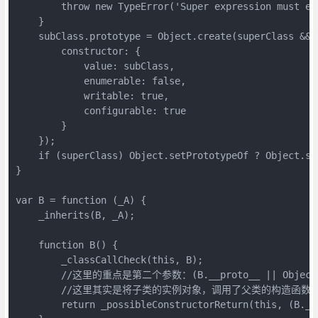
        throw new TypeError('Super expression must ei
    }

    subClass.prototype = Object.create(superClass && 
        constructor: {

            value: subClass,

            enumerable: false,

            writable: true,

            configurable: true

        }

    });

    if (superClass) Object.setPrototypeOf ? Object.se
}

var B = function (_A) {

    _inherits(B, _A);

    function B() {

        _classCallCheck(this, B);

        //这里的重点是第二个参数：(B.__proto__ || Object.get
        //这里其实是将子类的实例对象，调用了父类的构造函
        return _possibleConstructorReturn(this, (B.__