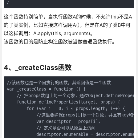
}
这个函数特别简单，当执行函数A的时候，不允许this不是A
的子类实例，比如直接这样调用A()，但是在A的子类B中可
以这样调用：A.apply(this, arguments)。
该函数的目的是防止构造函数被当做普通函数执行。
4、_createClass函数
//该函数也是一个自执行的函数，其返回值是一个函数

var _createClass = function () {

    // 把props数组上每一个对象，通过Object.defineProp
    function defineProperties(target, props) {

        for (var i = 0; i < props.length; i++) {

            //这里要确保props[i]是一个对象，并且有key和va
            var descriptor = props[i];

            // 定义是否可以从原型上访问

            descriptor.enumerable = descriptor.enumera