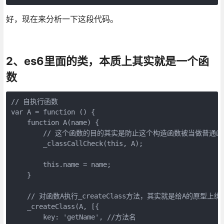
好，现在来分析一下这段代码。
2、es6里面的类，本质上其实就是一个函
数
// 自执行函数

var A = function () {

    function A(name) {

        // 这个函数的目的其实是防止这个构造函数被当做普通函
        _classCallCheck(this, A);

        this.name = name;

    }

    // 对函数A执行_createClass方法，其实就是给A的原型上绑
    _createClass(A, [{

        key: 'getName', //方法名
