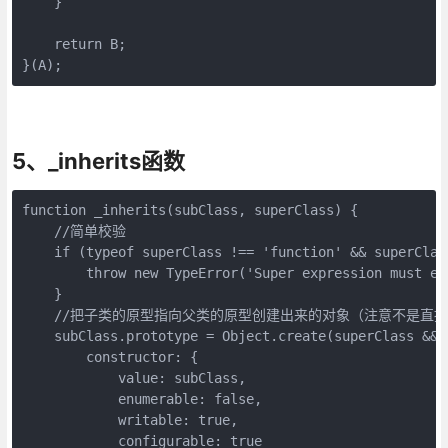
    }

    return B;

}(A);
5、_inherits函数
function _inherits(subClass, superClass) {

    //简单校验

    if (typeof superClass !== 'function' && superClass
        throw new TypeError('Super expression must ei
    }

    //把子类的原型指向父类的原型创建出来的对象（注意不是直接指
    subClass.prototype = Object.create(superClass && 
        constructor: {

            value: subClass,

            enumerable: false,

            writable: true,

            configurable: true
