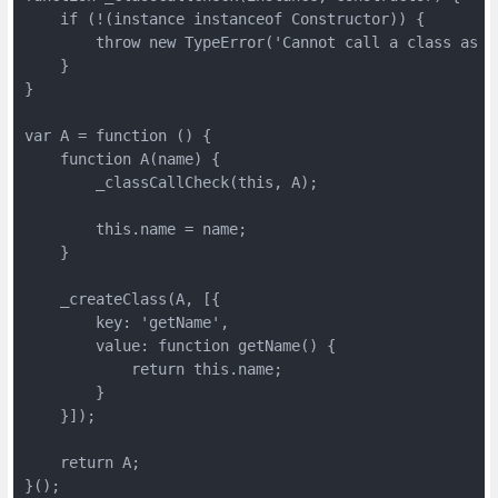
    if (!(instance instanceof Constructor)) {

        throw new TypeError('Cannot call a class as a 
    }

}

var A = function () {

    function A(name) {

        _classCallCheck(this, A);

        this.name = name;

    }

    _createClass(A, [{

        key: 'getName',

        value: function getName() {

            return this.name;

        }

    }]);

    return A;

}();