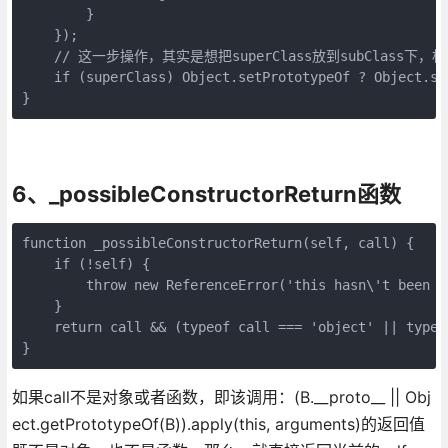
        }

    });

    // 这一步操作，其实是想把superClass放到subClass下，相当
    if (superClass) Object.setPrototypeOf ? Object.se
}
6、_possibleConstructorReturn函数
function _possibleConstructorReturn(self, call) {

    if (!self) {

        throw new ReferenceError('this hasn\'t been i
    }

    return call && (typeof call === 'object' || typeo
}
如果call不是对象或者函数，即该调用：(B.__proto__ || Obj
ect.getPrototypeOf(B)).apply(this, arguments)的返回值