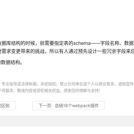
据库结构的时候，就需要指定表的schema——字段名称、数
对需求变更带来的挑战，所以有人通过预先设计一些冗余字段来
展的数据结构。
、专业指导或法律依据。未经授权，禁止任何单位或个人以商业售卖、虚假宣传
不得篡改、删减内容或侵犯相关权益。感谢您的理解与支持！
e的区别
下一页:
总结18个webpack插件