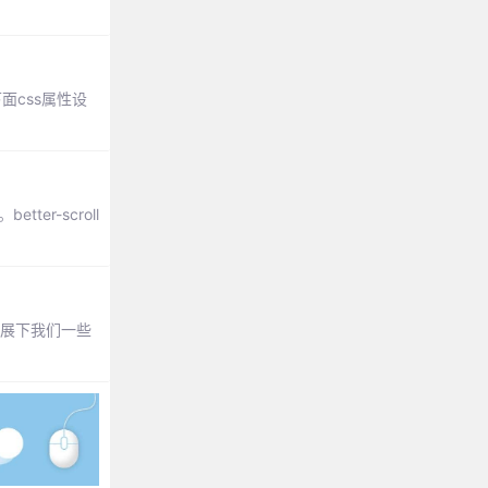
面css属性设
er-scroll
扩展下我们一些