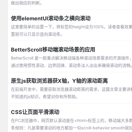
做出相应的判断。
使用elementUI滚动条之横向滚动
这里要简单的设置一下，将标签的height设为100%，读者查
置就可以只显示竖向滚动条。
BetterScroll移动端滚动场景的应用
BetterScroll 是一款重点解决移动端各种滚动场景需求的开源插件，
通过使用惯性滚动、边界回弹、滚动条淡入淡出来确保滚动的流畅
原生js获取浏览器获X轴，Y轴的滚动距离
在前端开发中，需要获取浏览器滚动距离的需求，这篇文章主要讲解
不知道的js知识，希望对你有所帮助。
CSS让页面平滑滚动
在PC浏览器中，网页默认滚动是在<html>标签上的，移动端大多数在
条规则：凡是需要滚动的地方都加一句scroll-behavior:smooth