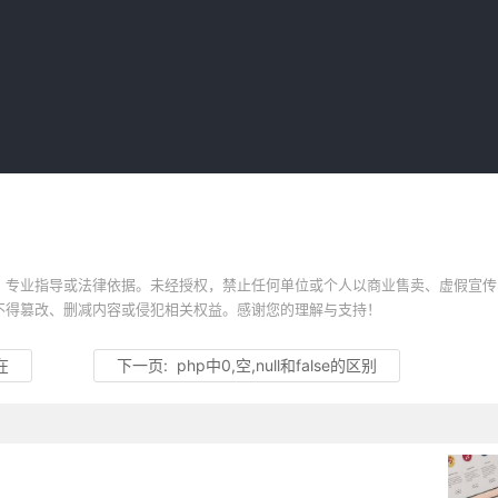
、专业指导或法律依据。未经授权，禁止任何单位或个人以商业售卖、虚假宣传
不得篡改、删减内容或侵犯相关权益。感谢您的理解与支持！
在
下一页:
php中0,空,null和false的区别