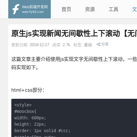
Web前端开发网
首页
资源
工具
文
web.fly63.com
原生js实现新闻无间歇性上下滚动【无
分享
更新日期:
2019-12-17
阅读:
2.7k
标签:
滚动
这篇文章主要介绍使用js实现文字无间歇性上下滚动，一
码实现如下。
html+css部分：
<style>
#moocbox{
width: 600px;
height: 22px;
border: 1px solid #ccc;