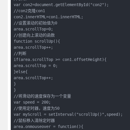
var con2=document.getElementById("con2");
//con2克隆con1
con2.innerHTML=con1.innerHTML;
//设置滚动的初始值为0
area.scrollTop=0;
//创建向上滚动的函数
function scrollUp(){
area.scrollTop++;
//判断
if(area.scrollTop >= con1.offsetHeight){
area.scrollTop = 0;
}else{
area.scrollTop++;
}
}
//将滑动的速度保存为一个变量
var speed = 200;
//使用定时器，速度为50
var myScroll = setInterval("scrollUp()",speed);
//鼠标移入清除定时器
area.onmouseover = function(){