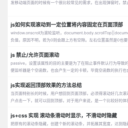
发移动端页面的时候有一个很比较常见的需求，在出现弹窗时，禁
js如何实现滚动到一定位置将内容固定在页面顶部
window.onscroll为滚轮监听，document.body.scrollTop|
负值，原因不明，若为0则会跟上方有空隙。左右位置虽然是0也要
js 禁止/允许页面滚动
passive，设置该属性的目的主要是为了在阻止事件默认行为
便监听器是个空函数，也会产生一定的卡顿，毕竟空函数的执行也
js实现返回顶部效果的方法总结
当页面特别长的时候，用户想回到页面顶部，必须得滚动好几次滚
户点击一下，就可以回到顶部，对于用户来说，是一个比较好的体
js+css 实现 滚动条滑动时显示，不滑动时隐藏
把原有的滚动条隐藏，创建个新的滚动条，并拓展其宽度，达到隐