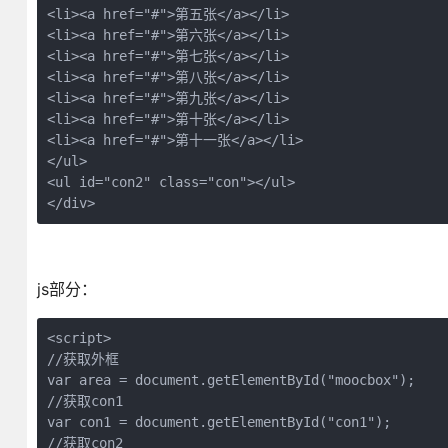
<li><a href="#">第五张</a></li>
<li><a href="#">第六张</a></li>
<li><a href="#">第七张</a></li>
<li><a href="#">第八张</a></li>
<li><a href="#">第九张</a></li>
<li><a href="#">第十张</a></li>
<li><a href="#">第十一张</a></li>
</ul>
<ul id="con2" class="con"></ul>
</div>
js部分：
<script>
//获取外框
var area = document.getElementById("moocbox");
//获取con1
var con1 = document.getElementById("con1");
//获取con2