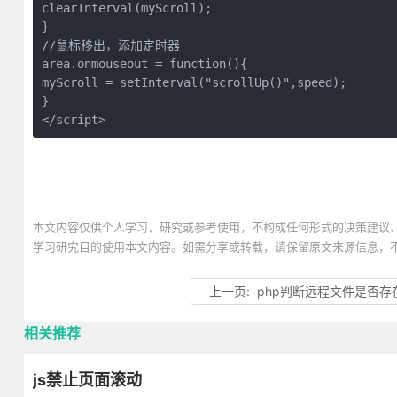
clearInterval(myScroll);
}
//鼠标移出，添加定时器
area.onmouseout = function(){
myScroll = setInterval("scrollUp()",speed);
}
</script>
本文内容仅供个人学习、研究或参考使用，不构成任何形式的决策建议
学习研究目的使用本文内容。如需分享或转载，请保留原文来源信息，
上一页:
php判断远程文件是否存
相关推荐
js禁止页面滚动