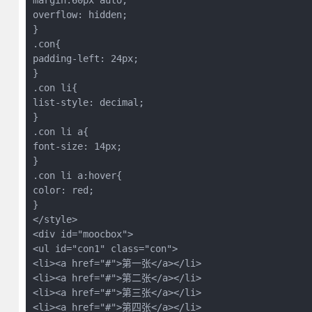
margin:60px auto;
overflow: hidden;
}
.con{
padding-left: 24px;
}
.con li{
list-style: decimal;
}
.con li a{
font-size: 14px;
}
.con li a:hover{
color: red;
}
</style>
<div id="moocbox">
<ul id="con1" class="con">
<li><a href="#">第一张</a></li>
<li><a href="#">第二张</a></li>
<li><a href="#">第三张</a></li>
<li><a href="#">第四张</a></li>