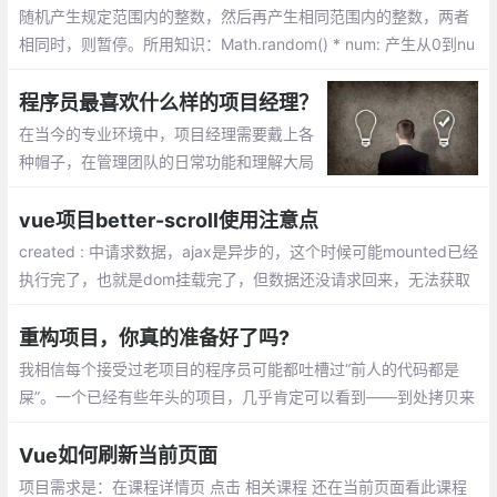
随机产生规定范围内的整数，然后再产生相同范围内的整数，两者
相同时，则暂停。所用知识：Math.random() * num: 产生从0到nu
m的随机数，Math.floor(): 向下取整，简单的DOM操作等
程序员最喜欢什么样的项目经理？
在当今的专业环境中，项目经理需要戴上各
种帽子，在管理团队的日常功能和理解大局
策略之间切换。正因为如此，项目经理对组
织变得更有价值，并且他们对技能和战略角
vue项目better-scroll使用注意点
色的需求在全球范围内不断增长。但这也提
created : 中请求数据，ajax是异步的，这个时候可能mounted已经
出了一个问题：如何在如此高压的环境中成
执行完了，也就是dom挂载完了，但数据还没请求回来，无法获取
为更好的项目经理？
到内部元素（数据渲染出来的dom）高度. 无法渲染内部元素，无
法滚动
重构项目，你真的准备好了吗?
我相信每个接受过老项目的程序员可能都吐槽过“前人的代码都是
屎”。一个已经有些年头的项目，几乎肯定可以看到——到处拷贝来
拷贝去的代码，随处可见的拼写错误，头重脚轻的函数……
Vue如何刷新当前页面
项目需求是：在课程详情页 点击 相关课程 还在当前页面看此课程