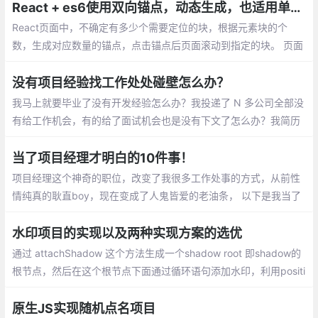
React + es6使用双向锚点，动态生成，也适用单页面路由项目
React页面中，不确定有多少个需要定位的块，根据元素块的个
数，生成对应数量的锚点，点击锚点后页面滚动到指定的块。 页面
滚动到指定的块，对应的锚点高亮。
没有项目经验找工作处处碰壁怎么办？
我马上就要毕业了没有开发经验怎么办？我投递了 N 多公司全部没
有给工作机会，有的给了面试机会也是没有下文了怎么办？我简历
上什么东西都没有，要不要伪造一个工作经历呢？
当了项目经理才明白的10件事！
项目经理这个神奇的职位，改变了我很多工作处事的方式，从前性
情纯真的耿直boy，现在变成了人鬼皆爱的老油条， 以下是我当了
项目经理之后明白的10件事， 如有雷同，真是太巧。
水印项目的实现以及两种实现方案的选优
通过 attachShadow 这个方法生成一个shadow root 即shadow的
根节点，然后在这个根节点下面通过循环语句添加水印，利用positi
on为absolute进行排版，使其铺满容器
原生JS实现随机点名项目