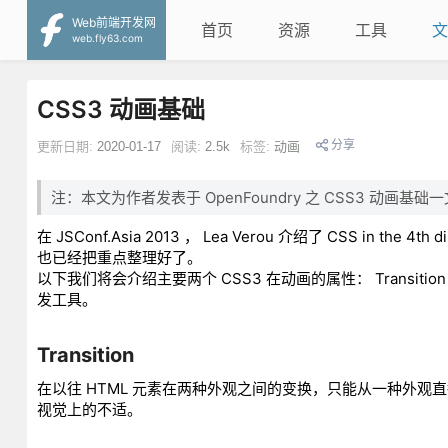
Web前端开发网
首页
资源
工具
文
web.fly63.com
CSS3 动画基础
分享
更新日期:
2020-01-17
阅读:
2.5k
标签:
动画
注：本文为作者发表于 OpenFoundry 之 CSS3 动画基
在 JSConf.Asia 2013 ， Lea Verou 介绍了 CSS in t
也已经把重点整理好了。
以下我们将会介绍主要两个 CSS3 在动画的属性： Transiti
发工具。
Transition
在以往 HTML 元素在两种外观之间的变换，只能从一种外
视觉上的不适。