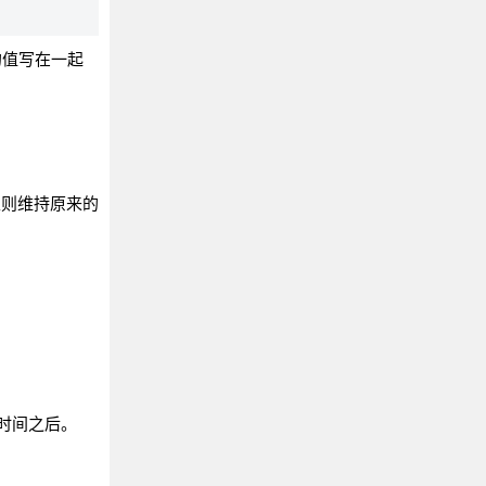
y 的值写在一起
属性则维持原来的
时间之后。