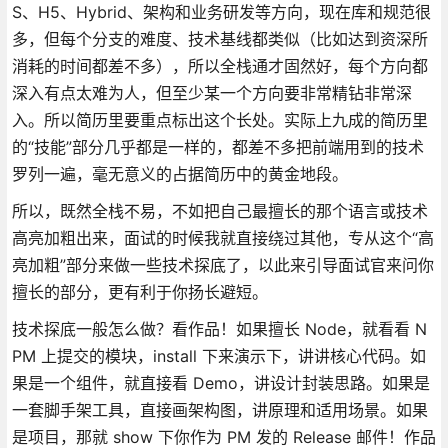
S、H5、Hybrid、架构和业务研发等方向，现在库和规范很
多，但每个分支的难度、技术基线都类似（比如达到资深所
消耗的时间都差不多），所以全栈通才固然好，每个方向都
深入有点太难为人，但至少某一个方向要非常精钻非常深
入。所以简历里要重点标出这个长处。实际上九成的简历里
的“技能”部分几乎都是一样的，都差不多把前端用到的技术
罗列一遍，毫无意义的占据简历中的黄金地段。
所以，既然全栈不易，不如把自己最擅长的那个语言或技术
高亮加粗出来，面试的时候我就直接绕过其他，专从这个“高
亮加粗”部分来做一些技术探底了，以此来引导面试官来问你
擅长的部分，更有利于你扬长避短。
技术探底一般怎么做？看作品！如果擅长 Node，就看看 N
PM 上提交的模块，install 下来演示下，讲讲核心代码。如
果是一个组件，就直接看 Demo，讲设计封装思路。如果是
一套脚手架工具，直接画架构图，讲原理和适用场景。如果
是项目，那就 show 下你作为 PM 发的 Release 邮件！作品