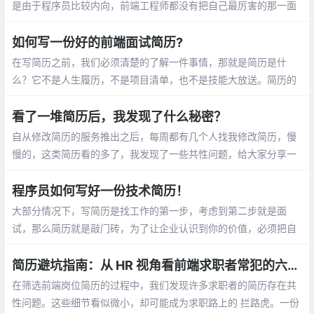
前端工程师难找。可能是由于程序员比较内
向，前端工程师都没有把自己最厉害的那一
面表现出来。今天我们来聊聊前端工程师的
如何写一份好的前端面试简历?
简历怎么写，希望能够对大家有帮助。
在写简历之前，我们必须清楚的了解一件事情，那就是简历是什
么？它不是人生履历，不是项目清单，也不是技能大放送。简历的
存在只有一个目的 —— 帮你约到面试。
看了一堆简历后，我发现了什么秘密？
自从修改简历的服务推出之后，每周都有几个人找我修改简历，慢
慢的，这类简历看的多了，我发现了一些共性问题，给大家分享一
下。（以前看的简历都是经过公司HR筛过一遍的）
程序员如何写好一份技术简历！
大部分情况下，写简历是找工作的第一步，考虑到第二步就是面
试，那么简历就是敲门砖，为了让企业认识到你的价值，必须把自
己的真实水平描述出来，展现出你有能力应对这份工作。
简历避坑指南：从 HR 视角看前端求职者常犯的六大错误
在筛选前端岗位简历的过程中，我们发现许多求职者的简历存在共
性问题。这些细节看似微小，却可能成为求职路上的 拦路虎。一份