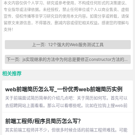
本文内容仅供个人学习、研究或参考使用，不构成任何形式的决策建议、
专业指导或法律依据。未经授权，禁止任何单位或个人以商业售卖、虚假
宣传、侵权传播等非学习研究目的使用本文内容。如需分享或转载，请保
留原文来源信息，不得篡改、删减内容或侵犯相关权益。感谢您的理解与
支持！
上一页:
12个强大的Web服务测试工具
下一页:
js实现继承的方法中为何总是要修正constructor方法的指向呢？
相关推荐
web前端简历怎么写_一份优秀web前端简历实例
关于前端面试简历简单的介绍几点吧：关于简历如何写。首先可以
去招聘网站上面看看。那么可以看哪些呢。比如在拉钩上搜web前
端这个关键词。职位要求上面写着工作经验，技能方面有写熟练、
熟悉、框架、加分项等几个因素。
前端工程师/程序员简历怎么写？
其实前端工程师并不少，但很多时候合适的